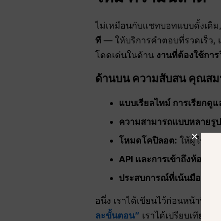
ไม่เหมือนกับแชทบอทแบบดั้งเดิม
ที
— ให้บริการคำตอบที่รวดเร็ว, เ
โดดเด่นในด้าน
งานที่ต้องใช้การว
ด้านบน
ความสับสน
คุณสมบ
แบบเรียลไทม์
การเรียกดูแล
ความสามารถแบบหลายรูป
โหมดโคปิลอต:
ให้ผู้ใช้ส
API
และการเข้าถึงห้องปฏิบ
ประสบการณ์ที่เน้นมือถือเป
อนึ่ง เราได้เขียนไว้ก่อนหน้านี้
“ฉ
ละขั้นตอน”
เราได้เปรียบเทียบด้