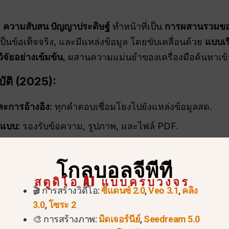
,
ความสับสน
ปัญญาประดิษฐ์
ทำหน้าที่เป็น
การผสานรวมขอ
ป็นข้อเท็จจริง, และมีแหล่งข้อมูล โดยขับเคลื่อนด้วย
แบบเร
ิจัยอย่างเข้มข้น
, ผสานความแม่นยำของเครื่องมือค้นหาเข
ัติ (2025):
ะการอ้างอิง:
ทุกคำตอบเชื่อมโยงไปยังแหล่งข้อมูลสด.
แบบ:
รองรับข้อความ, รูปภาพ, และไฟล์ PDF.
ามารถเจาะลึกได้มากขึ้นด้วยคำถามติดตาม.
โกลบอลจีพีที
ัติการ:
สำหรับนักพัฒนาและนักวิจัย.
สตูดิโอ AI แบบครบวงจร
็นอันดับแรก:
แอปพลิเคชัน iOS และ Android สำหรับการใ
🎬 การสร้างวิดีโอ:
ซีแดนซ์ 2.0
,
Veo 3.1
,
คลิง
3.0
,
โซระ 2
ันสามารถใช้ Perplexity บน iPhone ได้ไหม?”
และ
“วิธีใ
🎨 การสร้างภาพ:
มิดเจอร์นีย์
,
Seedream 5.0
วย
ความสับสนกับ GPT
ในบทความที่มีรายละเอียดอีกบทควา