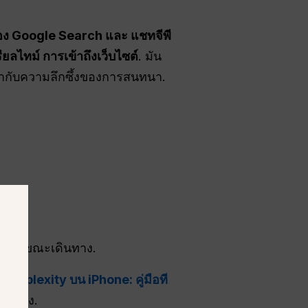
ง Google Search และ
แชทจีพี
ียลไทม์
การเข้าถึงเว็บไซต์
. มัน
้ากับความลึกซึ้งของการสนทนา.
ช้งานขณะเดินทาง.
ช้ Perplexity บน iPhone: คู่มือที
มหนึ่ง.