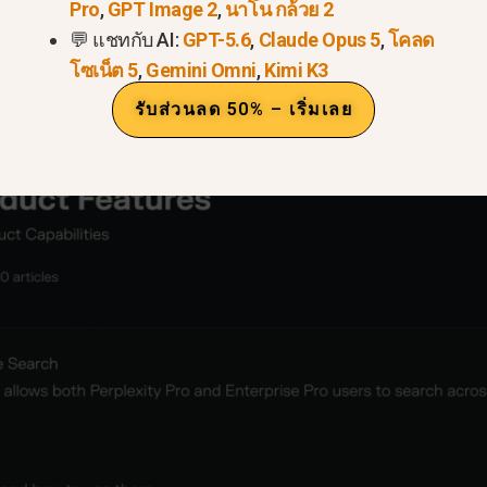
Pro
,
GPT Image 2
,
นาโน กล้วย 2
💬 แชทกับ AI:
GPT-5.6
,
Claude Opus 5
,
โคลด
โซเน็ต 5
,
Gemini Omni
,
Kimi K3
รับส่วนลด 50% – เริ่มเลย