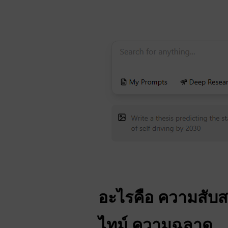
อะไรคือ
ความสับ
ไทม์
ความฉลาด