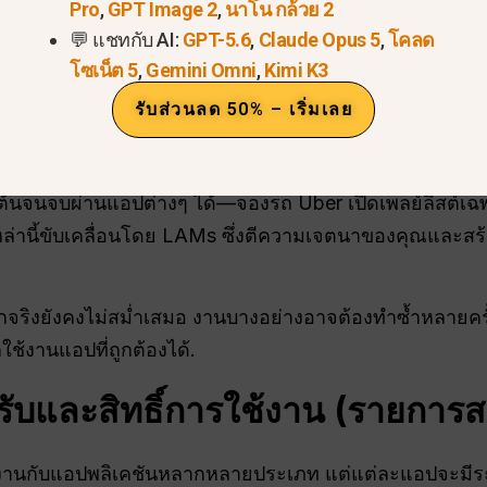
Pro
,
GPT Image 2
,
นาโน กล้วย 2
💬 แชทกับ AI:
GPT-5.6
,
Claude Opus 5
,
โคลด
เสียง ข้อความ และกล้อง โดยเสียงยังคงเป็นโหมดหลักที่ให้
โซเน็ต 5
,
Gemini Omni
,
Kimi K3
ง Coldplay บน YouTube” หรือ “โทรหาแม่ของฉัน” ข้อความก็
รับส่วนลด 50% – เริ่มเลย
 การป้อนข้อมูลผ่านกล้องช่วยให้ผู้ช่วยสามารถวิเคราะห์วั
ะยังมีความแตกต่างกันอยู่บ้าง.
นจนจบผ่านแอปต่างๆ ได้—จองรถ Uber เปิดเพลย์ลิสต์เฉพา
เหล่านี้ขับเคลื่อนโดย LAMs ซึ่งตีความเจตนาของคุณและสร
กจริงยังคงไม่สม่ำเสมอ งานบางอย่างอาจต้องทำซ้ำหลายค
ช้งานแอปที่ถูกต้องได้.
รับและสิทธิ์การใช้งาน (รายการส
นกับแอปพลิเคชันหลากหลายประเภท แต่แต่ละแอปจะมีระดับ