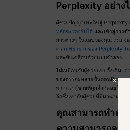
Perplexity อย่าง
ผู้ช่วยปัญญาประดิษฐ์ Perplexity
หลักจะรองรับได้
และเข้าสู่การด
การต่างๆ ในแอปของคุณ เช่น จองร
ความพยายามของ Perplexity ในก
และขับเคลื่อนด้วยแบบจำลอง.
ไม่เหมือนกับผู้ช่วยแบบดั้งเดิม,
คว
ของตรรกะหลายขั้นตอนที่ระบบจะด
มากกว่าผู้ช่วยที่ถูกจำกัดอยู่ใ
ลึกซึ้งเท่ากับผู้ช่วยที่มีมานานแล้ว.
คุณสามารถทำอะไร
ความสามารถอย่าง