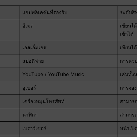
แอปพลิเคชันที่รองรับ
ระดับสิ
อีเมล
เขียนได
เข้าได้
เอสเอ็มเอส
เขียนได
สปอติฟาย
การควบ
YouTube / YouTube Music
เล่นทั้ง
อูเบอร์
การจอง
เครื่องหมุนโทรศัพท์
สามารถเ
นาฬิกา
สามารถต
เบราว์เซอร์
หน้าเปิ