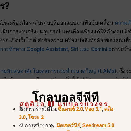
ไร?
 เป็นเครื่องมือระดับระบบที่ออกแบบมาเพื่อขับเคลื่อน
ความสั
ำเนินการงานจริงบนอุปกรณ์ แทนที่จะเพียงแค่ให้คำตอบ ผู
ถ เปิดเว็บไซต์ ส่งข้อความ หรือแปลสิ่งที่กล้องของคุณเห็น
ารท้าทาย Google Assistant, Siri และ Gemini b
การสร้าง
ามสับสนอาศัยโมเดลการกระทำขนาดใหญ่ (LAMs),
ซึ่ง
ำเนินการภายในแอปต่างๆ สิ่งนี้ทำให้สามารถรองรับเวิร์ก
นระบบนิเวศเดียว อย่างไรก็ตาม เทคโนโลยียังใหม่และยังไม่ไ
โกลบอลจีพีที
สตูดิโอ AI แบบครบวงจร
🎬 การสร้างวิดีโอ:
ซีแดนซ์ 2.0
,
Veo 3.1
,
คลิง
ได้บ้างกับ
ความสับสน
ผู้ช่วย A
3.0
,
โซระ 2
🎨 การสร้างภาพ:
มิดเจอร์นีย์
,
Seedream 5.0
ละเอียด)