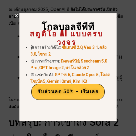
ณ เดือนตุลาคม 2025, OpenAI มี
ยังไม่ได้ประกาศวันเปิดตัว
สาธารณะสำหรับนิวซีแลนด์หรือประเทศอื่น ๆ ในภูมิภาคโอเชีย
เนีย
. การเปิดตัวอย่างเป็นทางการจะขึ้นอยู่กับ:
โกลบอลจีพีที
สตูดิโอ AI แบบครบ
การปฏิบัติตามข้อบังคับด้านข้อมูลทั้งใน
วงจร
ประเทศและระหว่างประเทศ
🎬 การสร้างวิดีโอ:
ซีแดนซ์ 2.0
,
Veo 3.1
,
คลิง
3.0
,
โซระ 2
การขยายตัวและการควบคุมที่ประสบความ
🎨 การสร้างภาพ:
มิดเจอร์นีย์
,
Seedream 5.0
สำเร็จในอเมริกาเหนือ
Pro
,
GPT Image 2
,
นาโน กล้วย 2
💬 แชทกับ AI:
GPT-5.6
,
Claude Opus 5
,
โคลด
การขยายตัวอย่างค่อยเป็นค่อยไปเพื่อเชิญผู้
โซเน็ต 5
,
Gemini Omni
,
Kimi K3
ใช้เฉพาะในภูมิภาคใหม่
รับส่วนลด 50% – เริ่มเลย
ในขณะเดียวกัน Global GPT ช่วยให้ผู้ใช้ในนิวซีแลนด์สามารถ
สัมผัสประสบการณ์ความสามารถทั้งหมดของ Sora 2 ได้ทันที.
บทสรุป: การเข้าถึง Sora 2