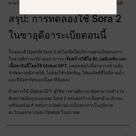
สามารถสัมผัสกับฟังก์ชันการทำงานทั้งหมดของ Sora 2 ได้ทันที.
สรุป: การทดลองใช้ Sora 2
ในซาอุดีอาระเบียตอนนี้
ในขณะที่ OpenAI Sora 2 ยังไม่เปิดให้บริการอย่างเป็นทางการ
ในซาอุดีอาระเบีย คุณสามารถ
เริ่มสร้างวิดีโอ AI, แอนิเมชัน และ
เนื้อหาวันนี้โดยใช้ Global GPT
. แพลตฟอร์มนี้สามารถข้ามข้อ
จำกัดทางภูมิภาคได้, ไม่ต้องใช้รหัสเชิญ, ให้ผลลัพธ์ที่ไม่มีลายน้ำ,
และมีข้อจำกัดของเนื้อหาที่น้อยลง.
ด้วยการใช้ Global GPT ผู้ใช้ชาวซาอุดีอาระเบียสามารถสำรวจ
ศักยภาพเต็มรูปแบบของ Sora 2 ทดลองสร้างเนื้อหาด้วย AI และ
เตรียมพร้อมสำหรับการเปิดตัวอย่างเป็นทางการในภูมิภาค
ตะวันออกกลางของ OpenAI ในอนาคต.