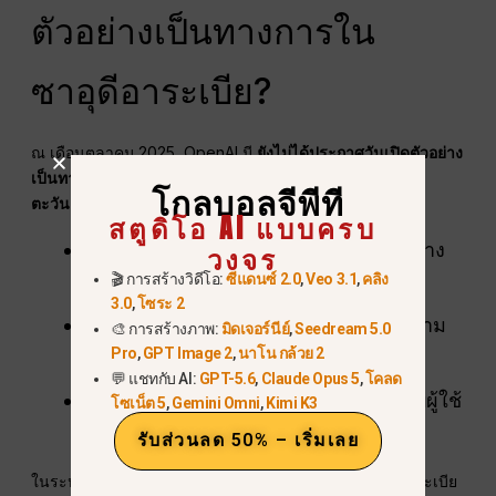
ตัวอย่างเป็นทางการใน
ซาอุดีอาระเบีย?
ณ เดือนตุลาคม 2025, OpenAI มี
ยังไม่ได้ประกาศวันเปิดตัวอย่าง
เป็นทางการสำหรับซาอุดีอาระเบียหรือประเทศอื่น ๆ ใน
โกลบอลจีพีที
ตะวันออกกลาง
. การเปิดตัวอย่างเป็นทางการขึ้นอยู่กับ:
สตูดิโอ AI แบบครบ
การปฏิบัติตามข้อบังคับท้องถิ่นและระหว่าง
วงจร
🎬 การสร้างวิดีโอ:
ซีแดนซ์ 2.0
,
Veo 3.1
,
คลิง
ประเทศ
3.0
,
โซระ 2
การขยายตัวและการควบคุมที่ประสบความ
🎨 การสร้างภาพ:
มิดเจอร์นีย์
,
Seedream 5.0
Pro
,
GPT Image 2
,
นาโน กล้วย 2
สำเร็จในอเมริกาเหนือ
💬 แชทกับ AI:
GPT-5.6
,
Claude Opus 5
,
โคลด
การขยายตัวอย่างค่อยเป็นค่อยไปสำหรับผู้ใช้
โซเน็ต 5
,
Gemini Omni
,
Kimi K3
ที่ได้รับเชิญเท่านั้นในภูมิภาคใหม่
รับส่วนลด 50% – เริ่มเลย
ในระหว่างนี้ การใช้ Global GPT ช่วยให้ผู้ใช้ชาวซาอุดีอาระเบีย