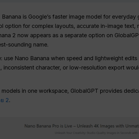
Banana is Google’s faster image model for everyday g
ol option for complex layouts, accurate in-image text,
ana 2 now appears as a separate option on GlobalGPT
west-sounding name.
ple: use Nano Banana when speed and lightweight edit
, inconsistent character, or low-resolution export wou
ge models in one workspace, GlobalGPT provides dedi
วย 2
.