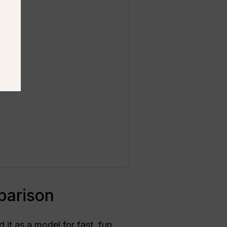
parison
it as a model for fast, fun