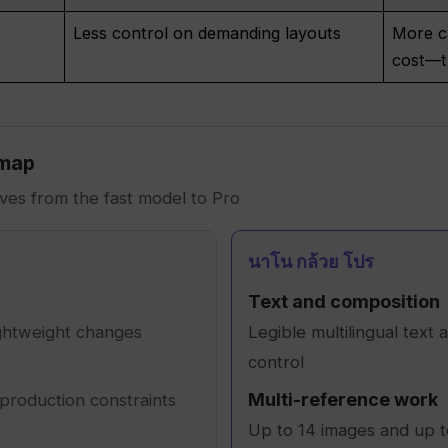
Less control on demanding layouts
More c
cost—t
 map
es from the fast model to Pro
นาโน กล้วย โปร
Text and composition
ightweight changes
Legible multilingual text
control
Multi-reference work
production constraints
Up to 14 images and up t