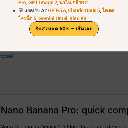
tion
Pro
,
GPT Image 2
,
นาโน กล้วย 2
💬 แชทกับ AI:
GPT-5.6
,
Claude Opus 5
,
โคลด
โซเน็ต 5
,
Gemini Omni
,
Kimi K3
ncy
รับส่วนลด 50% – เริ่มเลย
unded visuals
hoose?
Nano Banana Pro: quick com
 Nano Banana as Gemini 2.5 Flash Image and described 