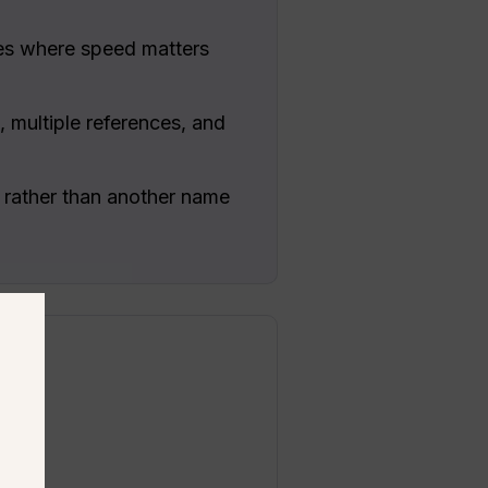
ges where speed matters
, multiple references, and
y rather than another name