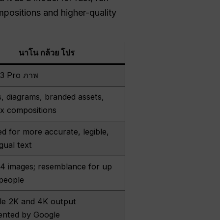
positions and higher-quality
นาโน กล้วย โปร
 3 Pro ภาพ
, diagrams, branded assets,
x compositions
d for more accurate, legible,
ngual text
14 images; resemblance for up
 people
ble 2K and 4K output
nted by Google