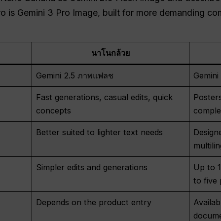
o is Gemini 3 Pro Image, built for more demanding com
นาโนกล้วย
Gemini 2.5 ภาพแฟลช
Gemini
Fast generations, casual edits, quick
Posters
concepts
comple
Better suited to lighter text needs
Designe
multili
Simpler edits and generations
Up to 
to five
Depends on the product entry
Availa
docume