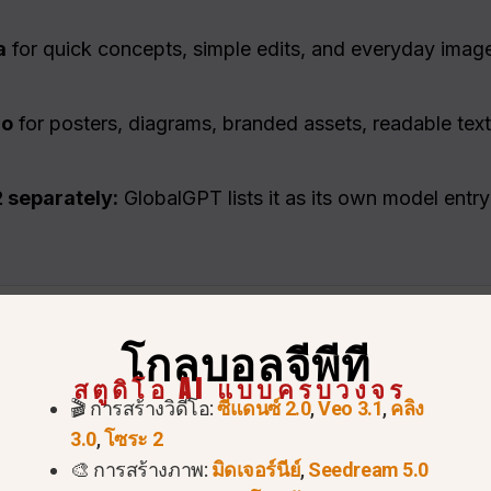
a
for quick concepts, simple edits, and everyday ima
ro
for posters, diagrams, branded assets, readable text
 separately:
GlobalGPT lists it as its own model entr
โกลบอลจีพีที
สตูดิโอ AI แบบครบวงจร
🎬 การสร้างวิดีโอ:
ซีแดนซ์ 2.0
,
Veo 3.1
,
คลิง
ว
3.0
,
โซระ 2
Nano Banana 2
🎨 การสร้างภาพ:
มิดเจอร์นีย์
,
Seedream 5.0