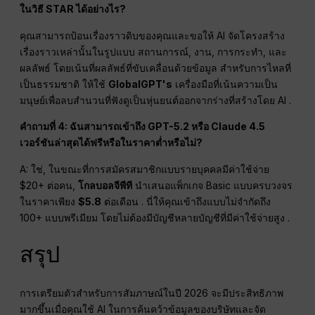
ในวิธี STAR ได้อย่างไร?
คุณสามารถป้อนเรื่องราวดิบของคุณและขอให้ AI จัดโครงสร้าง
เรื่องราวเหล่านั้นในรูปแบบ สถานการณ์, งาน, การกระทำ, และ
ผลลัพธ์ โดยเน้นที่ผลลัพธ์ที่ขับเคลื่อนด้วยข้อมูล สำหรับการไหลที่
เป็นธรรมชาติ ให้ใช้
GlobalGPT's
เครื่องมือที่เน้นความเป็น
มนุษย์เพื่อลบสำนวนที่ฟังดูเป็นหุ่นยนต์ออกจากร่างที่สร้างโดย AI .
คำถามที่ 4: ฉันสามารถเข้าถึง GPT-5.2 หรือ Claude 4.5
เวอร์ชันล่าสุดได้ฟรีหรือในราคาต่ำหรือไม่?
A: ใช่, ในขณะที่การสมัครสมาชิกแบบรายบุคคลมีค่าใช้จ่าย
$20+ ต่อคน,
โกลบอลจีพีที
นำเสนอแพ็กเกจ Basic แบบครบวงจร
ในราคาเพียง
$5.8
ต่อเดือน . นี่ให้คุณเข้าถึงแบบไม่จำกัดถึง
100+ แบบพรีเมียม โดยไม่ต้องมีบัญชีหลายบัญชีที่มีค่าใช้จ่ายสูง .
สรุป
การเตรียมตัวสำหรับการสัมภาษณ์ในปี 2026 จะมีประสิทธิภาพ
มากขึ้นเมื่อคุณใช้ AI ในการค้นคว้าข้อมูลของบริษัทและจัด