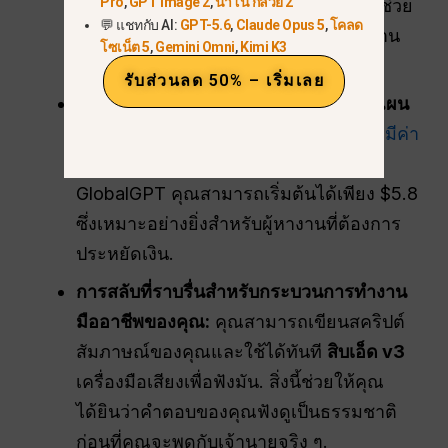
Pro
,
GPT Image 2
,
นาโน กล้วย 2
Gemini 3 Pro
ทั้งหมดในบัญชีเดียว. ซึ่งช่วย
💬 แชทกับ AI:
GPT-5.6
,
Claude Opus 5
,
โคลด
ประหยัดเวลาของคุณและทำให้การทำงาน
โซเน็ต 5
,
Gemini Omni
,
Kimi K3
ของคุณเป็นระเบียบ.
รับส่วนลด 50% – เริ่มเลย
ประหยัดค่าใช้จ่ายอย่างมีนัยสำคัญด้วยแผน
พื้นฐาน $5.8:
เว็บไซต์ AI แบบรายบุคคลมีค่า
ใช้จ่าย $20 หรือมากกว่าทุกเดือน
. บน
GlobalGPT คุณสามารถเริ่มต้นได้เพียง $5.8
ซึ่งเหมาะอย่างยิ่งสำหรับผู้หางานที่ต้องการ
ประหยัดเงิน.
การสลับที่ราบรื่นสำหรับกระบวนการทำงาน
มืออาชีพของคุณ:
คุณสามารถเขียนสคริปต์
สัมภาษณ์ของคุณและใช้ได้ทันที
สิบเอ็ด v3
เครื่องมือเสียงเพื่อฟังมัน. สิ่งนี้ช่วยให้คุณ
ได้ยินว่าคำตอบของคุณฟังดูเป็นธรรมชาติ
ก่อนที่คุณจะพูดกับเจ้านายจริง ๆ.