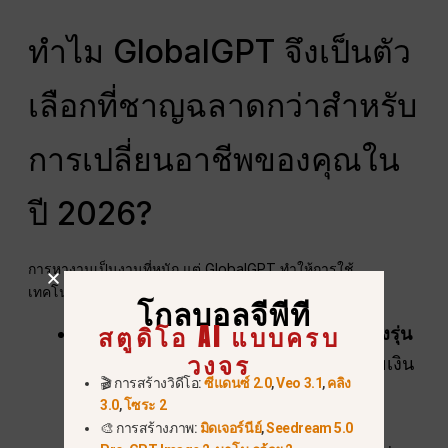
ทำไม GlobalGPT จึงเป็นตัว
เลือกที่ชาญฉลาดกว่าสำหรับ
การเปลี่ยนอาชีพของคุณใน
ปี 2026?
การหางานเป็นงานที่หนัก แต่ GlobalGPT ทำให้การใช้
เทคโนโลยีที่ดีที่สุดในโลกง่ายและราคาถูกมาก
.
โกลบอลจีพีที
สตูดิโอ AI แบบครบ
ข้อได้เปรียบแบบ “ครบจบในที่เดียว” ของรุ่น
วงจร
มากกว่า 100 รุ่นในที่เดียว:
แทนที่จะจ่ายเงิน
🎬 การสร้างวิดีโอ:
ซีแดนซ์ 2.0
,
Veo 3.1
,
คลิง
สำหรับเว็บไซต์ที่แตกต่างกันสิบแห่ง คุณ
3.0
,
โซระ 2
สามารถใช้
GPT-5.2, Claude 4.5 และ
🎨 การสร้างภาพ:
มิดเจอร์นีย์
,
Seedream 5.0