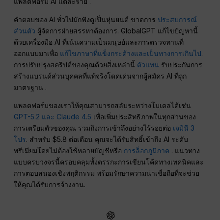
แพลตฟอร์ม AI แต่ละราย .
คำตอบของ AI ทั่วไปมักฟังดูเป็นหุ่นยนต์ ขาดการ
ประสบการณ์
ส่วนตัว
ผู้จัดการฝ่ายสรรหาต้องการ. GlobalGPT แก้ไขปัญหานี้
ด้วยเครื่องมือ AI ที่เน้นความเป็นมนุษย์และการตรวจทานที่
ออกแบบมาเพื่อ
แก้ไขภาษาที่แข็งกระด้างและเป็นทางการเกินไป
.
การปรับปรุงสคริปต์ของคุณด้วยสิ่งเหล่านี้
ตัวแทน
รับประกันการ
สร้างแบรนด์ส่วนบุคคลที่แท้จริงโดดเด่นจากผู้สมัคร AI ที่ถูก
มาตรฐาน .
แพลตฟอร์มของเราให้คุณสามารถสลับระหว่างโมเดลได้เช่น
GPT-5.2 และ Claude 4.5
เพื่อเพิ่มประสิทธิภาพในทุกส่วนของ
การเตรียมตัวของคุณ รวมถึงการเข้าถึงอย่างไร้รอยต่อ
เจมินี 3
โปร
. สำหรับ $5.8 ต่อเดือน คุณจะได้รับสิทธิ์เข้าถึง AI ระดับ
พรีเมียมโดยไม่ต้องใช้หลายบัญชีหรือ
การล็อกภูมิภาค
. แนวทาง
แบบครบวงจรนี้ครอบคลุมทั้งตรรกะการเขียนโค้ดทางเทคนิคและ
การตอบสนองเชิงพฤติกรรม พร้อมรักษาความน่าเชื่อถือที่จะช่วย
ให้คุณได้รับการจ้างงาน.