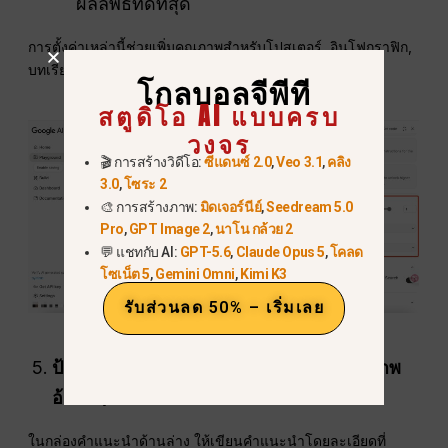
ผลลัพธ์ที่ดีที่สุด
การตั้งค่าเหล่านี้ช่วยเพิ่มคุณภาพสำหรับโปสเตอร์, อินโฟกราฟิก,
บทเรียน, หรือภาพสินค้า.
โกลบอลจีพีที
สตูดิโอ AI แบบครบ
วงจร
🎬 การสร้างวิดีโอ:
ซีแดนซ์ 2.0
,
Veo 3.1
,
คลิง
3.0
,
โซระ 2
🎨 การสร้างภาพ:
มิดเจอร์นีย์
,
Seedream 5.0
Pro
,
GPT Image 2
,
นาโน กล้วย 2
💬 แชทกับ AI:
GPT-5.6
,
Claude Opus 5
,
โคลด
โซเน็ต 5
,
Gemini Omni
,
Kimi K3
รับส่วนลด 50% – เริ่มเลย
ป้อนข้อความที่คุณต้องการ (หรืออัปโหลดภาพ
อ้างอิง)
ในกล่องคำแนะนำด้านล่าง ให้เขียนคำแนะนำโดยละเอียดที่