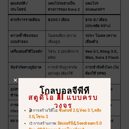
คุณสมบัติ /
แผนโปรอย่างเป็น
แผนโปร
ประโยชน์
ทางการของ Sora 2
GlobalGPT
ค่าบริการรายเดือน
$200 / เดือน
$10.8 / เดือน
(ประหยัด 95%)
ความซ้ำซ้อนของ
โมเดลเดี่ยว (ความ
100+ โมเดล (ความ
แบบจำลอง
เสี่ยงสูง)
เสี่ยงต่ำ)
เครื่องยนต์วิดีโอหลัก
โซระ 2 (ยกเลิกการ
Veo 3.1, Kling 3.0,
ผลิต)
Wan, Sora 2 Flash
ข้อจำกัดทางภูมิภาค
การเข้าถึงถูกจำกัด
การเข้าถึงทั่วโลก (ไม่
อย่างสูง (ต้องใช้
ต้องใช้ VPN)
VPN)
โกลบอลจีพีที
อุปสรรคด้านการ
ข้อกำหนดบัตรที่ซับ
ชำระเงินง่ายเพียง
สตูดิโอ AI แบบครบ
ชำระเงิน
ซ้อน
คลิกเดียว
วงจร
การครอบคลุมของ
วิดีโอเท่านั้น
วงจรเต็ม: LLM +
🎬 การสร้างวิดีโอ:
ซีแดนซ์ 2.0
,
Veo 3.1
,
คลิง
กระบวนการทำงาน
ภาพ + วิดีโอ
3.0
,
โซระ 2
สถานะการให้บริการ
410 ไม่พบ / ปิดระบบ
ใช้งานอยู่ & มีการ
🎨 การสร้างภาพ:
มิดเจอร์นีย์
,
Seedream 5.0
ดูแลรักษา