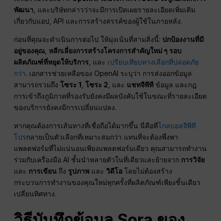
พัฒนา
, และบริษัทกล่าวว่าจะมีการเปิดเผยรายละเอียดเพิ่มเติม
เกี่ยวกับแอป, API และการสร้างสรรค์ของผู้ใช้ในภายหลัง.
ก่อนที่คุณจะดำเนินการต่อไป ให้มุ่งเน้นที่สามสิ่งนี้:
ปกป้องงานที่มี
อยู่ของคุณ
,
หลีกเลี่ยงการสร้างโครงการสำคัญใหม่ ๆ รอบ
ผลิตภัณฑ์ที่หยุดให้บริการ
, และ
เปรียบเทียบทางเลือกที่ปลอดภัย
กว่า
. เอกสารช่วยเหลือของ OpenAI ระบุว่า การส่งออกข้อมูล
สามารถรวมถึง
โซระ 1
,
โซระ 2
, และ
แชทจีพีที
ข้อมูล และกฎ
การเข้าถึงภูมิภาคที่รองรับยังคงมีผลบังคับใช้ในขณะที่รายละเอียด
ของบริการยังคงมีการเปลี่ยนแปลง.
หากคุณต้องการเส้นทางที่เชื่อถือได้มากขึ้น นี่คือที่
โกลบอลจีพีที
โปร
กลายเป็นตัวเลือกที่เหมาะสมกว่า แทนที่จะต้องพึ่งพา
แพลตฟอร์มที่ไม่แน่นอนเพียงแพลตฟอร์มเดียว คุณสามารถทำงาน
ร่วมกับเครื่องมือ AI ชั้นนำหลายตัวในที่เดียวและย้ายจาก
การวิจัย
และ
การเขียน
ถึง
รูปภาพ
และ
วิดีโอ
โดยไม่ต้องสร้าง
กระบวนการทำงานของคุณใหม่ทุกครั้งที่ผลิตภัณฑ์เพียงชิ้นเดียว
เปลี่ยนทิศทาง.
วิธีบันทึกข้อมูล Sora ของ