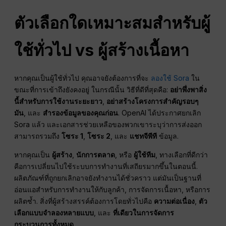
ตัวเลือกใดเหมาะสมสำหรับผู้
ใช้ทั่วไป vs ผู้สร้างเนื้อหา
หากคุณเป็นผู้ใช้ทั่วไป คุณอาจยังต้องการที่จะ
ลองใช้ Sora
ใน
ขณะที่การเข้าถึงยังคงอยู่ ในกรณีนั้น วิธีที่ดีที่สุดคือ:
อย่าพึ่งพาสิ่ง
นี้สำหรับการใช้งานระยะยาว
,
อย่าสร้างโครงการสำคัญรอบๆ
มัน
, และ
สำรองข้อมูลของคุณก่อน
. OpenAI ได้ประกาศยกเลิก
Sora แล้ว และเอกสารช่วยเหลือของพวกเขาระบุว่าการส่งออก
สามารถรวมถึง
โซระ 1
,
โซระ 2
, และ
แชทจีพีที
ข้อมูล.
หากคุณเป็น
ผู้สร้าง
,
นักการตลาด
, หรือ
ผู้ใช้ทีม
, ทางเลือกที่ดีกว่า
คือการเปลี่ยนไปใช้ระบบการทำงานที่เสถียรมากขึ้นในตอนนี้.
ผลิตภัณฑ์ที่ถูกยกเลิกอาจยังทำงานได้ชั่วคราว แต่มันเป็นฐานที่
อ่อนแอสำหรับการทำงานให้กับลูกค้า, การจัดการเนื้อหา, หรือการ
ผลิตซ้ำ. สิ่งที่ผู้สร้างสรรค์ต้องการโดยทั่วไปคือ
ความต่อเนื่อง
,
ตัว
เลือกแบบจำลองหลายแบบ
, และ
ที่เดียวในการจัดการ
กระบวนการทั้งหมด
.