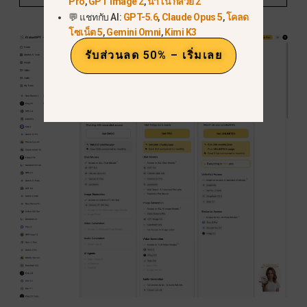
Pro
,
GPT Image 2
,
นาโน กล้วย 2
💬 แชทกับ AI:
GPT-5.6
,
Claude Opus 5
,
โคลด
โซเน็ต 5
,
Gemini Omni
,
Kimi K3
รับส่วนลด 50% – เริ่มเลย