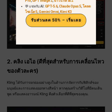
Pro
,
GPT Image 2
,
นาโน กล้วย 2
💬 แชทกับ AI:
GPT-5.6
,
Claude Opus 5
,
โคลด
โซเน็ต 5
,
Gemini Omni
,
Kimi K3
รับส่วนลด 50% – เริ่มเลย
2. คลิง เอไอ (ดีที่สุดสำหรับการเคลื่อนไหว
ของตัวละคร)
Kling ได้รับการยกย่องอย่างสูงในด้านการจัดการกับฟิสิกส์ของ
มนุษย์และการแสดงออกทางสีหน้า หากคุณสร้างวิดีโอที่มีคนเดิน
พูด หรือแสดงอารมณ์ Kling คือตัวเลือกที่ดีที่สุดของคุณ.