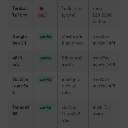
โอเพ่นเอ
ไม่เกี่ยวข้อง
ราคา
ปิด
ไอ โซรา
(ยกเลิก)
$20-$200
ระบบ
ต่อเดือน
Google
เสียงต้นฉบับ
การสมัคร
แอคทีฟ
Veo 3.1
& คุณภาพสูง
สมาชิก / API
คลิงก์
ฟิสิกส์มนุษย์
การสมัคร
แอคทีฟ
เอไอ
สมจริง
สมาชิก / API
รันเวย์ เจ
ฮอลลีวูด คา
การสมัคร
แอคทีฟ
เนอเรชัน
เมร่า แอ
สมาชิก / API
3
คชั่น
โกลบอลจี
เข้าถึงทุก
$10.8 โปร
แอคทีฟ
พีที
โมเดลในที่
แพลน
เดียว