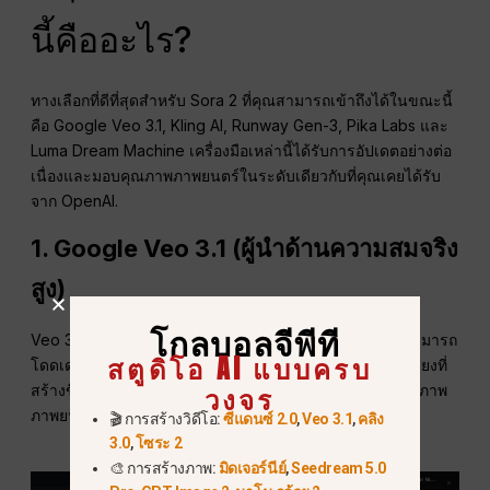
นี้คืออะไร?
ทางเลือกที่ดีที่สุดสำหรับ Sora 2 ที่คุณสามารถเข้าถึงได้ในขณะนี้
คือ Google Veo 3.1, Kling AI, Runway Gen-3, Pika Labs และ
Luma Dream Machine เครื่องมือเหล่านี้ได้รับการอัปเดตอย่างต่อ
เนื่องและมอบคุณภาพภาพยนตร์ในระดับเดียวกับที่คุณเคยได้รับ
จาก OpenAI.
1. Google Veo 3.1 (ผู้นำด้านความสมจริง
สูง)
โกลบอลจีพีที
Veo 3.1 เป็นโมเดลวิดีโอระดับสูงสุดของ Google มีความสามารถ
สตูดิโอ AI แบบครบ
โดดเด่นในการเข้าใจคำสั่งที่ซับซ้อนและสร้างวิดีโอพร้อมเสียงที่
วงจร
สร้างขึ้นโดยตรง ปัจจุบันเป็นทางเลือกที่ใกล้เคียงที่สุดกับคุณภาพ
ภาพยนตร์ของ Sora.
🎬 การสร้างวิดีโอ:
ซีแดนซ์ 2.0
,
Veo 3.1
,
คลิง
3.0
,
โซระ 2
🎨 การสร้างภาพ:
มิดเจอร์นีย์
,
Seedream 5.0