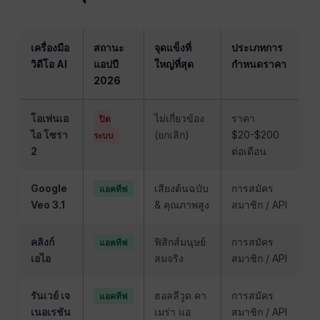
เครื่องมือ
สถานะ
จุดแข็งที่
ประเภทการ
วิดีโอ AI
แอปปี
ใหญ่ที่สุด
กำหนดราคา
2026
โอเพ่นเอ
ไม่เกี่ยวข้อง
ราคา
ปิด
ไอ โซรา
(ยกเลิก)
$20-$200
ระบบ
2
ต่อเดือน
Google
เสียงต้นฉบับ
การสมัคร
แอคทีฟ
Veo 3.1
& คุณภาพสูง
สมาชิก / API
คลิงก์
ฟิสิกส์มนุษย์
การสมัคร
แอคทีฟ
เอไอ
สมจริง
สมาชิก / API
รันเวย์ เจ
ฮอลลีวูด คา
การสมัคร
แอคทีฟ
เนอเรชัน
เมร่า แอ
สมาชิก / API