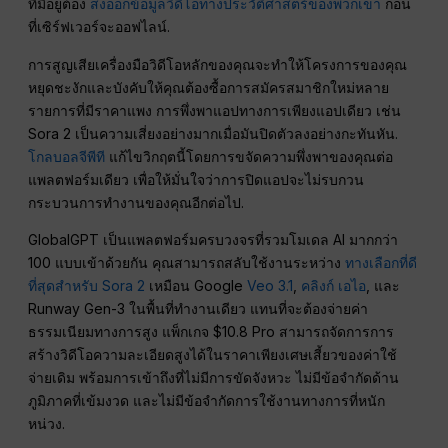
ที่มีอยู่ต้อง
ส่งออกข้อมูลวิดีโอทางประวัติศาสตร์ของพวกเขา
ก่อน
ที่เซิร์ฟเวอร์จะออฟไลน์.
การสูญเสียเครื่องมือวิดีโอหลักของคุณจะทำให้โครงการของคุณ
หยุดชะงักและบังคับให้คุณต้องซื้อการสมัครสมาชิกใหม่หลาย
รายการที่มีราคาแพง การพึ่งพาแอปทางการเพียงแอปเดียว เช่น
Sora 2 เป็นความเสี่ยงอย่างมากเมื่อมันปิดตัวลงอย่างกะทันหัน.
โกลบอลจีพีที
แก้ไขวิกฤตนี้โดยการขจัดความพึ่งพาของคุณต่อ
แพลตฟอร์มเดียว เพื่อให้มั่นใจว่าการปิดแอปจะไม่รบกวน
กระบวนการทำงานของคุณอีกต่อไป.
GlobalGPT เป็นแพลตฟอร์มครบวงจรที่รวมโมเดล AI มากกว่า
100 แบบเข้าด้วยกัน คุณสามารถสลับใช้งานระหว่าง
ทางเลือกที่ดี
ที่สุดสำหรับ Sora 2
เหมือน Google
Veo 3.1
,
คลิงก์ เอไอ
, และ
Runway Gen-3 ในพื้นที่ทำงานเดียว แทนที่จะต้องจ่ายค่า
ธรรมเนียมทางการสูง แพ็กเกจ $10.8 Pro สามารถจัดการการ
สร้างวิดีโอความละเอียดสูงได้ในราคาเพียงเศษเสี้ยวของค่าใช้
จ่ายเดิม พร้อมการเข้าถึงที่ไม่มีการขัดจังหวะ ไม่มีข้อจำกัดด้าน
ภูมิภาคที่เข้มงวด และไม่มีข้อจำกัดการใช้งานทางการที่หนัก
หน่วง.