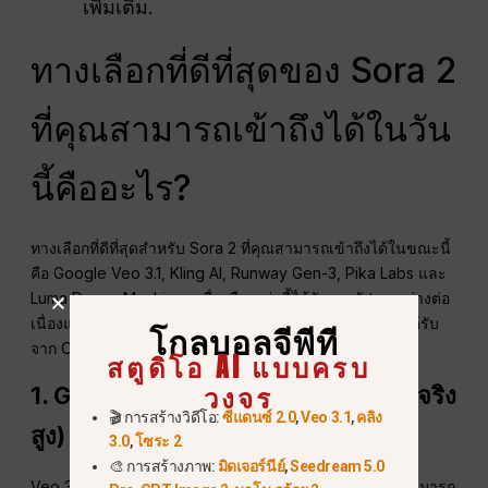
เพิ่มเติม.
ทางเลือกที่ดีที่สุดของ Sora 2
ที่คุณสามารถเข้าถึงได้ในวัน
นี้คืออะไร?
ทางเลือกที่ดีที่สุดสำหรับ Sora 2 ที่คุณสามารถเข้าถึงได้ในขณะนี้
คือ Google Veo 3.1, Kling AI, Runway Gen-3, Pika Labs และ
Luma Dream Machine เครื่องมือเหล่านี้ได้รับการอัปเดตอย่างต่อ
เนื่องและมอบคุณภาพภาพยนตร์ในระดับเดียวกับที่คุณเคยได้รับ
โกลบอลจีพีที
จาก OpenAI.
สตูดิโอ AI แบบครบ
วงจร
1. Google Veo 3.1 (ผู้นำด้านความสมจริง
🎬 การสร้างวิดีโอ:
ซีแดนซ์ 2.0
,
Veo 3.1
,
คลิง
สูง)
3.0
,
โซระ 2
🎨 การสร้างภาพ:
มิดเจอร์นีย์
,
Seedream 5.0
Veo 3.1 เป็นโมเดลวิดีโอระดับสูงสุดของ Google มีความสามารถ