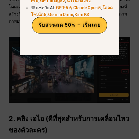
Pro
,
GPT Image 2
,
นาโน กล้วย 2
โดดเด่นในการเข้าใจคำสั่งที่ซับซ้อนและสร้างวิดีโอพร้อมเสียงที่
💬 แชทกับ AI:
GPT-5.6
,
Claude Opus 5
,
โคลด
สร้างขึ้นโดยตรง ปัจจุบันเป็นทางเลือกที่ใกล้เคียงที่สุดกับคุณภาพ
โซเน็ต 5
,
Gemini Omni
,
Kimi K3
ภาพยนตร์ของ Sora.
รับส่วนลด 50% – เริ่มเลย
2. คลิง เอไอ (ดีที่สุดสำหรับการเคลื่อนไหว
ของตัวละคร)