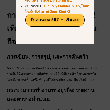
Pro
,
GPT Image 2
,
นาโน กล้วย 2
💬 แชทกับ AI:
GPT-5.6
,
Claude Opus 5
,
โคลด
โซเน็ต 5
,
Gemini Omni
,
Kimi K3
การใช้งานจริง —
จีพีที
5.2
รับส่วนลด 50% – เริ่มเลย
เทียบกับ Gemini 3
ข้อดี
ใน
กิจกรรมประจำวัน
การเขียน, การสรุป, และการค้นคว้า
GPT 5.2 สร้างงานเขียนที่มีความสอดคล้องและตรงตามบริบท
รวมถึงให้ความช่วยเหลือด้านการวิจัยที่มีประสิทธิภาพมากขึ้น
โดยมีอาการเพี้ยนหรือข้อมูลที่ไม่ตรงกับความเป็นจริงน้อยลง.
กระบวนการทำงานทางธุรกิจ: รายงาน
และตารางคำนวณ