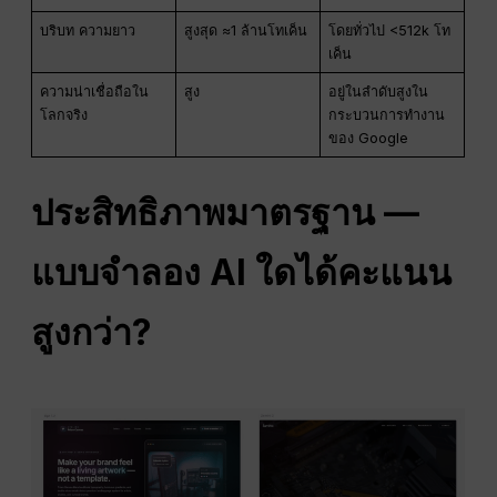
บริบท ความยาว
สูงสุด ≈1 ล้านโทเค็น
โดยทั่วไป <512k โท
เค็น
ความน่าเชื่อถือใน
สูง
อยู่ในลำดับสูงใน
โลกจริง
กระบวนการทำงาน
ของ Google
ประสิทธิภาพมาตรฐาน —
แบบจำลอง AI ใดได้คะแนน
สูงกว่า?