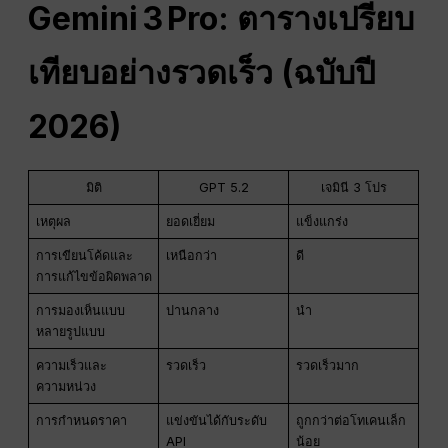
Gemini 3 Pro: ตารางเปรียบ
เทียบอย่างรวดเร็ว (ฉบับปี
2026)
มิติ
GPT 5.2
เจมินี 3 โปร
เหตุผล
ยอดเยี่ยม
แข็งแกร่ง
การเขียนโค้ดและ
เหนือกว่า
ดี
การแก้ไขข้อผิดพลาด
การมองเห็นแบบ
ปานกลาง
นำ
หลายรูปแบบ
ความเร็วและ
รวดเร็ว
รวดเร็วมาก
ความหน่วง
การกำหนดราคา
แข่งขันได้กับระดับ
ถูกกว่าต่อโทเคนเล็ก
API
น้อย