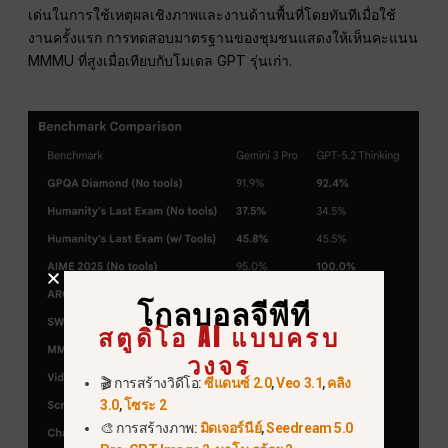
เด่นในการใช้เหตุผลเชิงภาพและงานด้านพื้นที่โดยทันทีเมื่อใช้
งานครั้งแรก การทดสอบมาตรฐานของชุมชนแสดงให้เห็นคะแนน
MMMU ที่สูงเมื่อเทียบกับโมเดล GPT รุ่นเก่า.
โกลบอลจีพีที
สตูดิโอ AI แบบครบ
วงจร
🎬 การสร้างวิดีโอ:
ซีแดนซ์ 2.0
,
Veo 3.1
,
คลิง
3.0
,
โซระ 2
🎨 การสร้างภาพ:
มิดเจอร์นีย์
,
Seedream 5.0