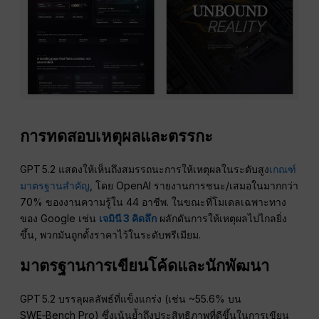
การทดสอบเหตุผลและตรรกะ
GPT 5.2 แสดงให้เห็นถึงสมรรถนะการให้เหตุผลในระดับสูง
เกณฑ์
มาตรฐานสำคัญ
, โดย OpenAI รายงานการชนะ/เสมอในมากกว่า
70% ของงานความรู้ใน 44 อาชีพ. ในขณะที่โมเดลเฉพาะทาง
ของ Google เช่น
เจมินี 3 คิดลึก
ผลักดันการให้เหตุผลไปไกลยิ่ง
ขึ้น, พวกมันถูกตั้งราคาไว้ในระดับพรีเมียม.
มาตรฐานการเขียนโค้ดและนักพัฒนา
GPT 5.2 บรรลุผลลัพธ์ที่แข็งแกร่ง (เช่น ~55.6% บน
SWE‑Bench Pro) ซึ่งเน้นย้ำถึงประสิทธิภาพที่ดีขึ้นในการเขียน