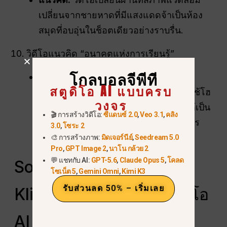
เปลี่ยนจากชายหาดที่มีแสงแดดจ้าเป็นห้อง
สมุดที่อบอุ่นในช็อตเดียวอย่างราบรื่น.
วิดีโอแนวคิด “อนาคตแห่งการเรียนรู้”
โกลบอลจีพีที
แนวคิด:
ภาพวิชวลแนววิทยาศาสตร์เชิง
สตูดิโอ AI แบบครบ
จินตนาการที่แสดงให้เห็นนักเรียนกำลังใช้โฮ
วงจร
โลแกรม เพื่อวางตำแหน่งช่องของคุณให้เป็น
🎬 การสร้างวิดีโอ:
ซีแดนซ์ 2.0
,
Veo 3.1
,
คลิง
ผู้นำทางความคิดในวงการเทคโนโลยีการ
3.0
,
โซระ 2
ศึกษา.
🎨 การสร้างภาพ:
มิดเจอร์นีย์
,
Seedream 5.0
Pro
,
GPT Image 2
,
นาโน กล้วย 2
💬 แชทกับ AI:
GPT-5.6
,
Claude Opus 5
,
โคลด
Sora 2 vs. Veo 3.1 vs.
โซเน็ต 5
,
Gemini Omni
,
Kimi K3
รับส่วนลด 50% – เริ่มเลย
Kling 2.6: เครื่องสร้างวิดีโอ
AI ตัวไหนดีที่สุด?