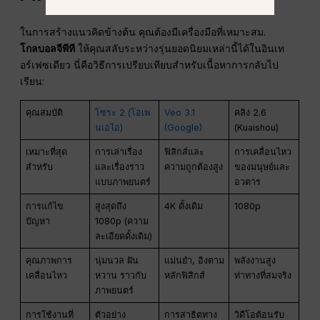
ในการสร้างแนวคิดข้างต้น คุณต้องมีเครื่องมือที่เหมาะสม.
โกลบอลจีพีที
ให้คุณสลับระหว่างรุ่นยอดนิยมเหล่านี้ได้ในอินเท
อร์เฟซเดียว นี่คือวิธีการเปรียบเทียบสำหรับเนื้อหาการกลับไป
เรียน:
คุณสมบัติ
โซระ 2 (โอเพ
Veo 3.1
คลิง 2.6
นเอไอ)
(Google)
(Kuaishou)
เหมาะที่สุด
การเล่าเรื่อง
ฟิสิกส์และ
การเคลื่อนไหว
สำหรับ
และเรื่องราว
ความถูกต้องสูง
ของมนุษย์และ
แบบภาพยนตร์
อวตาร
การแก้ไข
สูงสุดถึง
4K ดั้งเดิม
1080p
ปัญหา
1080p (ความ
ละเอียดดั้งเดิม)
คุณภาพการ
นุ่มนวล ฝัน
แม่นยำ, อิงตาม
พลังงานสูง
เคลื่อนไหว
หวาน ราวกับ
หลักฟิสิกส์
ท่าทางที่สมจริง
ภาพยนตร์
การใช้งานที่
ตัวอย่าง
การสาธิตทาง
วิดีโอต้อนรับ