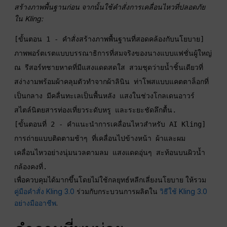
สร้างภาพพื้นฐานก่อน จากนั้นใช้คำสั่งการเคลื่อนไหวที่ปลอดภัย
ใน Kling:
[ขั้นตอน 1 - คำสั่งสร้างภาพพื้นฐานที่สอดคล้องกับนโยบาย]

ภาพพอร์ตเรตแบบบรรณาธิการที่สมจริงของนางแบบแฟชั่นผู้ใหญ่ 
ณ รีสอร์ทชายหาดที่มีแสงแดดสดใส สวมชุดว่ายน้ำชิ้นเดียวที่
สง่างามพร้อมผ้าคลุมตัวทำจากผ้าลินิน ท่าโพสแบบแคตตาล็อกที่
เป็นกลาง มีคลื่นทะเลเป็นพื้นหลัง แสงในช่วงโกลเดนอาวร์ 
สไตล์นิตยสารท่องเที่ยวระดับหรู และระยะชัดลึกตื้น.
[ขั้นตอนที่ 2 - คำแนะนำการเคลื่อนไหวสำหรับ AI Kling]

การถ่ายแบบติดตามช้าๆ ที่เคลื่อนไปข้างหน้า ผ้าและผม
เคลื่อนไหวอย่างนุ่มนวลตามลม แสงแดดอุ่นๆ สะท้อนบนผิวน้ำ 
กล้องคงที่.
เพื่อควบคุมได้มากขึ้นโดยไม่ใช้กลยุทธ์หลีกเลี่ยงนโยบาย ให้รวม
คู่มือคำสั่ง Kling 3.0
ร่วมกับกระบวนการผลิตใน
วิธีใช้ Kling 3.0
อย่างมืออาชีพ
.