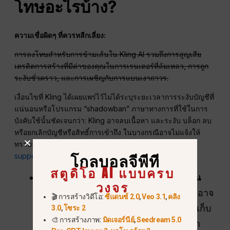
โทษอะไรบ้าง?
ความเชื่อผิดๆ ที่ควรหลีกเลี่ยง:
การลงโทษสำหรับการข้ามเส้นใน Kling AI รวมถึงการสูญเสีย
เครดิตการสร้างที่มีค่าของคุณในการเรนเดอร์ที่ล้มเหลว, การถูก
ระงับชั่วคราว, และการเผชิญกับการแบนเงาถาวร.
เงื่อนไขที่ Kling ได้เผยแพร่ไว้ไม่ได้ระบุระยะเวลาการระงับบัญชีที่
แน่นอนหรือโปรแกรม “shadowban” ภาษาทางการที่ใช้ในการ
บังคับใช้นั้นชัดเจนกว่า: Kling อาจลบเนื้อหา และระงับ บล็อก ลบ
หรือยกเลิกบัญชีหรือสิทธิ์การเข้าถึง ในบางกรณีอาจไม่แจ้งให้
ทราบล่วงหน้า คำถามหรือคำร้องสามารถส่งไปยัง
support@kling.ai
.
โกลบอลจีพีที
สตูดิโอ AI แบบครบ
ความเสี่ยงด้านเครดิตและความเสี่ยงด้าน
วงจร
เครดิต:
งานที่ถูกปฏิเสธหรือถูกขัดจังหวะอาจ
🎬 การสร้างวิดีโอ:
ซีแดนซ์ 2.0
,
Veo 3.1
,
คลิง
ทำให้เสียเวลาและอาจส่งผลต่อการเรียกเก็บ
3.0
,
โซระ 2
🎨 การสร้างภาพ:
มิดเจอร์นีย์
,
Seedream 5.0
เงิน แต่ Kling ไม่ได้กำหนดกฎทั่วไปว่าทุก