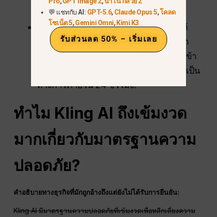
Pro
,
GPT Image 2
,
นาโน กล้วย 2
บล็อกนโยบายจะถูกคิดค่าบริการ.
💬 แชทกับ AI:
GPT-5.6
,
Claude Opus 5
,
โคลด
โซเน็ต 5
,
Gemini Omni
,
Kimi K3
การดำเนินการกับบัญชีที่เผยแพร่:
ภายใต้
รับส่วนลด 50% – เริ่มเลย
นโยบายผู้ใช้ปัจจุบัน
, Kling อาจลบเนื้อหา
หรือระงับ บล็อก ลบ หรือยกเลิกสิทธิ์การเข้า
ถึง โดยไม่มีการกำหนดตารางเวลาอย่างเป็น
ทางการภายใน 24 ชั่วโมง.
ทำไม Kling AI ถึงเข้มงวด
มากเกี่ยวกับมาตรฐานความ
ปลอดภัย?
คำอธิบายทางธุรกิจที่มักถูกอ้างถึงแต่ยังไม่ได้รับการยืนยัน:
Kling AI มีมาตรฐานความปลอดภัยที่เข้มงวดเพื่อหลีกเลี่ยงความ