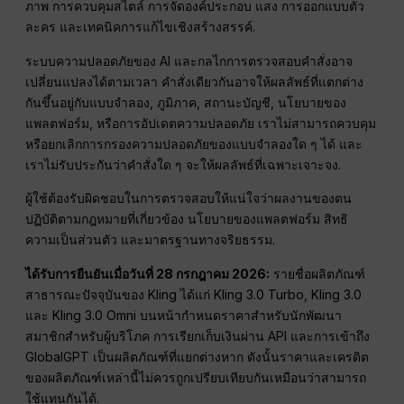
ภาพ การควบคุมสไตล์ การจัดองค์ประกอบ แสง การออกแบบตัว
ละคร และเทคนิคการแก้ไขเชิงสร้างสรรค์.
ระบบความปลอดภัยของ AI และกลไกการตรวจสอบคำสั่งอาจ
เปลี่ยนแปลงได้ตามเวลา คำสั่งเดียวกันอาจให้ผลลัพธ์ที่แตกต่าง
กันขึ้นอยู่กับแบบจำลอง, ภูมิภาค, สถานะบัญชี, นโยบายของ
แพลตฟอร์ม, หรือการอัปเดตความปลอดภัย เราไม่สามารถควบคุม
หรือยกเลิกการกรองความปลอดภัยของแบบจำลองใด ๆ ได้ และ
เราไม่รับประกันว่าคำสั่งใด ๆ จะให้ผลลัพธ์ที่เฉพาะเจาะจง.
ผู้ใช้ต้องรับผิดชอบในการตรวจสอบให้แน่ใจว่าผลงานของตน
ปฏิบัติตามกฎหมายที่เกี่ยวข้อง นโยบายของแพลตฟอร์ม สิทธิ
ความเป็นส่วนตัว และมาตรฐานทางจริยธรรม.
ได้รับการยืนยันเมื่อวันที่ 28 กรกฎาคม 2026:
รายชื่อผลิตภัณฑ์
สาธารณะปัจจุบันของ Kling ได้แก่ Kling 3.0 Turbo, Kling 3.0
และ Kling 3.0 Omni บนหน้ากำหนดราคาสำหรับนักพัฒนา
สมาชิกสำหรับผู้บริโภค การเรียกเก็บเงินผ่าน API และการเข้าถึง
GlobalGPT เป็นผลิตภัณฑ์ที่แยกต่างหาก ดังนั้นราคาและเครดิต
ของผลิตภัณฑ์เหล่านี้ไม่ควรถูกเปรียบเทียบกันเหมือนว่าสามารถ
ใช้แทนกันได้.