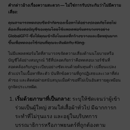
คำกล่าวอ้างเรื่องความสะดวก — ไม่ใช่การรับประกันว่าไม่มีความ
เสี่ยง:
คุณสามารถทดสอบขีดจำกัดของเนื้อหาได้อย่างปลอดภัยโดยไม่
ต้องเสี่ยงต่อบัญชีของคุณโดยใช้แพลตฟอร์มครบวงจรอย่าง
GlobalGPT ซึ่งให้คุณเข้าถึงโมเดลที่กว้างขวางและยืดหยุ่นมาก
ขึ้นเพื่อทดลองใช้ก่อนที่คุณจะสัมผัสกับ Kling.
ไม่มีแพลตฟอร์มใดที่สามารถขจัดความเสี่ยงด้านนโยบายหรือ
บัญชีได้อย่างสมบูรณ์ วิธีที่ปลอดภัยกว่าคือทดสอบเวอร์ชันที่
สอดคล้องกับกฎระเบียบอย่างชัดเจนด้วยต้นทุนต่ำ เปลี่ยนแปลง
ตัวแปรในเนื้อหาทีละตัว บันทึกข้อความที่ถูกปฏิเสธและเวลาที่ส่ง
คำขอ และติดต่อฝ่ายสนับสนุนเมื่อคำขอที่ไม่เป็นอันตรายดูเหมือน
ถูกจัดประเภทผิด.
เริ่มด้วยภาษาที่เป็นกลาง:
ระบุให้ชัดเจนว่าผู้เข้า
ร่วมเป็นผู้ใหญ่ สวมใส่เสื้อผ้าทั่วไป มีฉากการก
ระทำที่ไม่รุนแรง และอยู่ในบริบทการ
บรรณาธิการหรือภาพยนตร์ที่ถูกต้องตาม