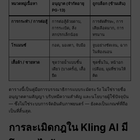
หมวดหมู่เนื้อหา
อนุญาต (จำกัดอายุ
ถูกบล็อก (ข้ามเส้น)
PG-13)
การกระทำ / การต่อสู้
การต่อสู้ด้วยดาบ,
การตัดศีรษะ, การ
การระเบิด, สิ่ง
เสียเลือดมาก, การ
สกปรกเล็กน้อย
ทรมาน
โรแมนซ์
กอด, มองตา, จับมือ
จูบอย่างชัดเจน, ฉาก
ในห้องนอน
เสื้อผ้า / ชายหาด
ชุดว่ายน้ำแบบชิ้น
ชุดชั้นใน, หน้าอก
เดียว (บางครั้ง), เสื้อ
เปลือย, มุมที่ชวนให้
ยืด
คิด
ตารางนี้เป็นคู่มือการบรรณาธิการแบบระมัดระวัง ไม่ใช่รายชื่อ
อนุญาตตามสัญญา บริบทมีความสำคัญ และนโยบายผู้ใช้ปัจจุบัน
— ซึ่งไม่ใช่ระบบการจัดอันดับภาพยนตร์ — ยังคงเป็นเกณฑ์ที่ถือ
เป็นที่สิ้นสุด.
การละเมิดกฎใน Kling AI มี