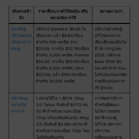
เส้นทางเข้า
ราคาที่ประกาศไว้ปัจจุบัน หรือ
หมายความว่า
ถึง
หน่วยวัดการใช้
สมาชิกผู้
แพ็กเกจ Standard: $6.99 ใน
แพ็กเกจสำหรับผู้
บริโภคอย่าง
เดือนแรก แล้ว $8.80/เดือน
บริโภคแบบราย
เป็นทางการ
สำหรับ 660 เครดิต; Pro:
เดือนที่แสดงเมื่อวัน
Kling
$25.99, จากนั้น $32.56/เดือน
ที่ 28 กรกฎาคม
สำหรับ 3,000 เครดิต; Premier:
2026; แพ็กเกจ
$64.99, จากนั้น $80.96/เดือน
Basic มีรหัส $0
สำหรับ 8,000 เครดิต; Ultra:
และหน้าสาธารณะ
$127.99, แล้ว $159.99/เดือน
ไม่รับประกันเครดิต
สำหรับ 26,000 เครดิต
รายเดือนก่อนการ
เข้าสู่ระบบ.
API Kling
1 หน่วยวิดีโอ = $0.14. Kling
การคิดค่าบริการ
อย่างเป็น
3.0 Turbo เริ่มต้นที่ $0.112 ต่อ
สำหรับผู้พัฒนา
ทางการ
วินาที สำหรับความละเอียด
ไม่ใช่การสมัคร
720p พร้อมเสียงต้นฉบับ; Kling
สมาชิกของผู้
3.0 เริ่มต้นที่ $0.084 ต่อวินาที
บริโภค อัตราค่า
สำหรับความละเอียด 720p โดย
บริการจะ
ไม่มีเสียงต้นฉบับ.
เปลี่ยนแปลงตาม