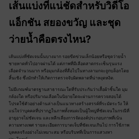
เส้นแบ่งที่แน่ชัดสำหรับวิดีโอ
แอ็กชัน สยองขวัญ และชุด
ว่ายน้ำคือตรงไหน?
เส้นแบ่งที่ชัดเจนนั้นบางมาก รอยขีดข่วนเล็กน้อยหรือชุดว่ายน้ำ
ชายหาดทั่วไปอาจผ่านได้ แต่ภาพที่มีเลือดสาดกระเซ็นรุนแรง
เลือดจำนวนมาก หรือมุมกล้องที่สื่อไปในทางลามกจะถูกบล็อกโดย
สิ้นเชิง ซึ่งมักทำให้เกิดการตรวจจับผิดพลาดที่น่าหงุดหงิด.
ไม่มีเกณฑ์มาตรฐานสาธารณะใดที่รับประกันว่าเสื้อผ้าชิ้นใด มุม
กล้องใด หรือปริมาณเลือดในนิยายใดจะผ่านการตรวจสอบได้
โปรดใช้ตัวอย่างด้านล่างเป็นแนวทางสร้างสรรค์ที่ระมัดระวัง ให้
แน่ใจว่าบุคคลที่ปรากฏในภาพทั้งหมดเป็นผู้ใหญ่ที่ชัดเจนในกรณีที่
อายุอาจไม่ชัดเจน และหลีกเลี่ยงการจัดองค์ประกอบภาพที่เน้น
ความทางเพศ รายละเอียดการบาดเจ็บที่ชัดเจนเกินไป การใช้ภาพ
บุคคลจริงอย่างไม่เหมาะสม หรือบริบทที่เป็นการแสวงหา