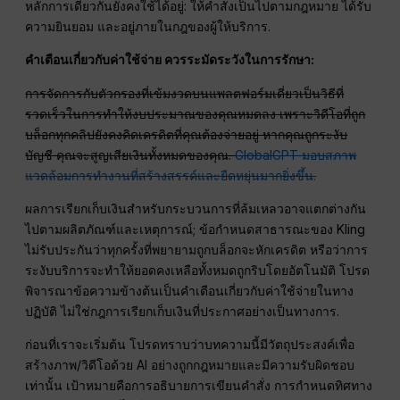
หลักการเดียวกันยังคงใช้ได้อยู่: ให้คำสั่งเป็นไปตามกฎหมาย ได้รับ
ความยินยอม และอยู่ภายในกฎของผู้ให้บริการ.
คำเตือนเกี่ยวกับค่าใช้จ่าย ควรระมัดระวังในการรักษา:
การจัดการกับตัวกรองที่เข้มงวดบนแพลตฟอร์มเดี่ยวเป็นวิธีที่
รวดเร็วในการทำให้งบประมาณของคุณหมดลง เพราะวิดีโอที่ถูก
บล็อกทุกคลิปยังคงคิดเครดิตที่คุณต้องจ่ายอยู่ หากคุณถูกระงับ
บัญชี คุณจะสูญเสียเงินทั้งหมดของคุณ.
GlobalGPT มอบสภาพ
แวดล้อมการทำงานที่สร้างสรรค์และยืดหยุ่นมากยิ่งขึ้น.
ผลการเรียกเก็บเงินสำหรับกระบวนการที่ล้มเหลวอาจแตกต่างกัน
ไปตามผลิตภัณฑ์และเหตุการณ์; ข้อกำหนดสาธารณะของ Kling
ไม่รับประกันว่าทุกครั้งที่พยายามถูกบล็อกจะหักเครดิต หรือว่าการ
ระงับบริการจะทำให้ยอดคงเหลือทั้งหมดถูกริบโดยอัตโนมัติ โปรด
พิจารณาข้อความข้างต้นเป็นคำเตือนเกี่ยวกับค่าใช้จ่ายในทาง
ปฏิบัติ ไม่ใช่กฎการเรียกเก็บเงินที่ประกาศอย่างเป็นทางการ.
ก่อนที่เราจะเริ่มต้น โปรดทราบว่าบทความนี้มีวัตถุประสงค์เพื่อ
สร้างภาพ/วิดีโอด้วย AI อย่างถูกกฎหมายและมีความรับผิดชอบ
เท่านั้น เป้าหมายคือการอธิบายการเขียนคำสั่ง การกำหนดทิศทาง