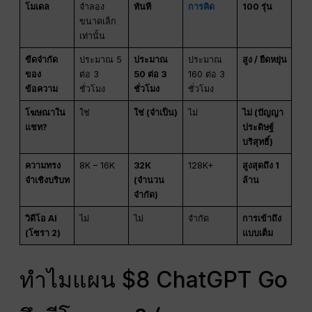
โมเดล
จำลอง
ทันที
การคิด
100 รุ่น
ขนาดเล็ก
เท่านั้น
ขีดจำกัด
ประมาณ 5
ประมาณ
ประมาณ
สูง / ยืดหยุ่น
ของ
ต่อ 3
50 ต่อ 3
160 ต่อ 3
ข้อความ
ชั่วโมง
ชั่วโมง
ชั่วโมง
โฆษณาใน
ใช่
ใช่ (จำเป็น)
ไม่
ไม่ (ปัญญา
แชท?
ประดิษฐ์
บริสุทธิ์)
ความทรง
8K – 16K
32K
128K+
สูงสุดถึง 1
จำเชิงบริบท
(จำนวน
ล้าน
จำกัด)
วิดีโอ AI
ไม่
ไม่
จำกัด
การเข้าถึง
(โซรา 2)
แบบเต็ม
ทำไมแผน $8 ChatGPT Go