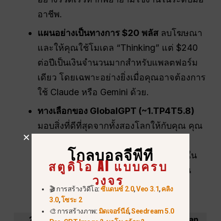
อาชีพ.
แผนอย่างเป็นทางการ $20 พลัส
ลบโฆษณา
และให้คุณใช้โมเดล “Thinking” แต่ $240
ต่อปีเป็นเงินจำนวนมากสำหรับแพลตฟอร์ม
เดียว โดยเฉพาะอย่างยิ่งเมื่อคุณอาจต้องการ
ใช้ Claude หรือ Gemini ด้วย.
ทางเลือกของ GlobalGPT (~1.TP4T5.8)
มอบสิ่งที่ดีที่สุดจากทั้งสองโลกให้กับคุณ คุณ
จะได้รับโมเดล GPT-5.2 Thinking และ
โกลบอลจีพีที
Claude 4.5 ที่ทรงพลังโดยไม่มีโฆษณา ใน
สตูดิโอ AI แบบครบ
ราคาที่ถูกกว่าแผน Go “จำกัด” อย่างเป็น
วงจร
ทางการอีกด้วย.
🎬 การสร้างวิดีโอ:
ซีแดนซ์ 2.0
,
Veo 3.1
,
คลิง
3.0
,
โซระ 2
🎨 การสร้างภาพ:
มิดเจอร์นีย์
,
Seedream 5.0