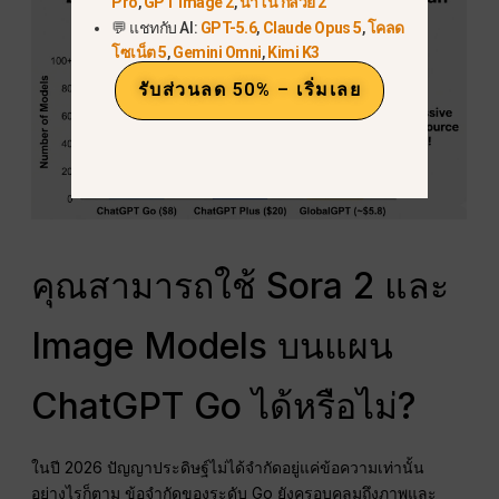
Pro
,
GPT Image 2
,
นาโน กล้วย 2
💬 แชทกับ AI:
GPT-5.6
,
Claude Opus 5
,
โคลด
โซเน็ต 5
,
Gemini Omni
,
Kimi K3
รับส่วนลด 50% – เริ่มเลย
คุณสามารถใช้ Sora 2 และ
Image Models บนแผน
ChatGPT Go ได้หรือไม่?
ในปี 2026 ปัญญาประดิษฐ์ไม่ได้จำกัดอยู่แค่ข้อความเท่านั้น
อย่างไรก็ตาม ข้อจำกัดของระดับ Go ยังครอบคลุมถึงภาพและ