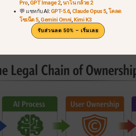
Pro
,
GPT Image 2
,
นาโน กล้วย 2
ุณก็ไม่มีปัญหา.
💬 แชทกับ AI:
GPT-5.6
,
Claude Opus 5
,
โคลด
รับผิดชอบของคุณ.
เมื่อคุณใช้ ChatGPT สำหรับการทำงาน
โซเน็ต 5
,
Gemini Omni
,
Kimi K3
, OpenAI มีการตั้งค่าความเป็นส่วนตัวที่ดีขึ้น แต่การใช้พื
รับส่วนลด 50% – เริ่มเลย
ณเพื่อฝึกอบรมแบบจำลองของพวกเขานั้นปลอดภัยกว่าเสมอ.