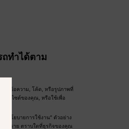
ารถทำได้ตาม
ด ข้อความ, โค้ด, หรือรูปภาพที่
ว็บไซต์ของคุณ, หรือใช้เพื่อ
ตาม “นโยบายการใช้งาน” ตัวอย่าง
็นอันตราย ตราบใดที่ธุรกิจของคุณ