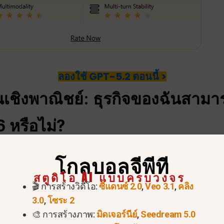
ลองใช้ GPT-5.2 ตอนนี้ >
เชิงพาณิชย์: ธุรกิจของฉันสาม
 หรือไม่?
งขึ้น.
ตามข้อกำหนดการให้บริการของ OpenAI ปี 2026 ล่าสุ
โกลบอลจีพีที
ิ์ของคุณ ซึ่งหมายความว่าคุณสามารถขายผลงาน, นำไปไว้บนเ
สตูดิโอ AI แบบครบวงจร
ด้โดยไม่เกิดปัญหาทางกฎหมายจาก OpenAI.
🎬 การสร้างวิดีโอ:
ซีแดนซ์ 2.0
,
Veo 3.1
,
คลิง
3.0
,
โซระ 2
บังคับใช้.
แม้ว่าคุณจะเป็นเจ้าของเนื้อหา คุณต้องปฏิบัติ
🎨 การสร้างภาพ:
มิดเจอร์นีย์
,
Seedream 5.0
เพื่อหลอกลวงผู้คน สร้างข่าวปลอม หรือสร้างคำแนะนำที่เป