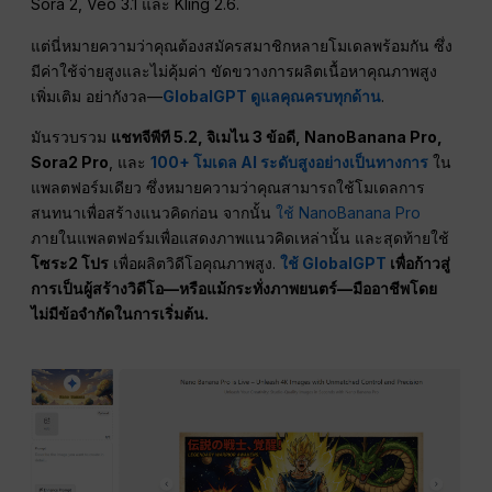
Sora 2, Veo 3.1 และ Kling 2.6.
แต่นี่หมายความว่าคุณต้องสมัครสมาชิกหลายโมเดลพร้อมกัน ซึ่ง
มีค่าใช้จ่ายสูงและไม่คุ้มค่า ขัดขวางการผลิตเนื้อหาคุณภาพสูง
เพิ่มเติม อย่ากังวล—
GlobalGPT ดูแลคุณครบทุกด้าน
.
มันรวบรวม
แชทจีพีที
5.2, จิเมไน 3
ข้อดี
, NanoBanana Pro,
Sora2 Pro
, และ
100+ โมเดล AI ระดับสูงอย่างเป็นทางการ
ใน
แพลตฟอร์มเดียว ซึ่งหมายความว่าคุณสามารถใช้โมเดลการ
สนทนาเพื่อสร้างแนวคิดก่อน จากนั้น
ใช้ NanoBanana Pro
ภายในแพลตฟอร์มเพื่อแสดงภาพแนวคิดเหล่านั้น และสุดท้ายใช้
โซระ2 โปร
เพื่อผลิตวิดีโอคุณภาพสูง.
ใช้ GlobalGPT
เพื่อก้าวสู่
การเป็นผู้สร้างวิดีโอ—หรือแม้กระทั่งภาพยนตร์—มืออาชีพโดย
ไม่มีข้อจำกัดในการเริ่มต้น.