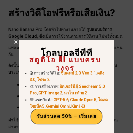
สร้างวิดีโอฟรีหรือเสียเงิน?
Nano Banana Pro โดยทั่วไปทำงานภายใต้
รูปแบบบริการ
Google Cloud
, ซึ่งเป็นการใช้งานตามการใช้งาน ไม่ฟรีทั้งหมด.
แพลตฟอร์มการแปลงวิดีโอหลายแห่งก็เป็นแบบเสียค่าใช้จ่ายเช่น
โกลบอลจีพีที
กัน.
สตูดิโอ AI แบบครบ
วงจร
ดังนั้น การสร้างวิดีโอ Nano Banana Pro ทางอ้อมมักจะอยู่ใน
ประเภท:
🎬 การสร้างวิดีโอ:
ซีแดนซ์ 2.0
,
Veo 3.1
,
คลิง
3.0
,
โซระ 2
แพ็กเกจฟรีพร้อมข้อจำกัด
🎨 การสร้างภาพ:
มิดเจอร์นีย์
,
Seedream 5.0
Pro
,
GPT Image 2
,
นาโน กล้วย 2
การสมัครสมาชิกแบบชำระเงิน
💬 แชทกับ AI:
GPT-5.6
,
Claude Opus 5
,
โคลด
ค่าใช้จ่าย GPU ตามการใช้งาน
โซเน็ต 5
,
Gemini Omni
,
Kimi K3
รับส่วนลด 50% – เริ่มเลย
ค่าใช้จ่ายขึ้นอยู่กับแพลตฟอร์มที่เลือก แต่ด้วย GlobalGPT คุณ
สามารถ
สร้างวิดีโอที่ยอดเยี่ยมในราคาที่ต่ำมาก
.