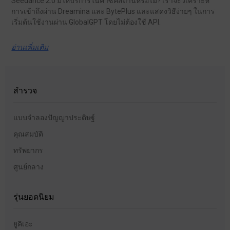
Seedance 2.0 มีให้บริการในคาซัคสถานหรือไม่? เราจะวิเคราะห์
การเข้าถึงผ่าน Dreamina และ BytePlus และแสดงวิธีง่ายๆ ในการ
เริ่มต้นใช้งานผ่าน GlobalGPT โดยไม่ต้องใช้ API.
อ่านเพิ่มเติม
สำรวจ
แบบจำลองปัญญาประดิษฐ์
คุณสมบัติ
ทรัพยากร
ศูนย์กลาง
รุ่นยอดนิยม
ยูคิเอะ