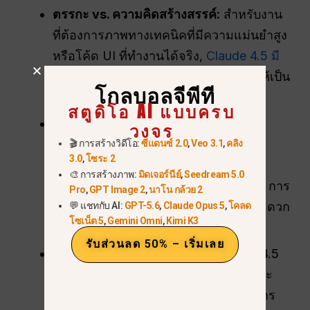
ตรรกะ vs. ความคิดสร้างสรรค์:
สำหรับงาน
ที่ต้องการภาพทางเทคนิคที่มีความแม่นยำสูง
หรือโค้ด UI ที่ทำงานได้จริง,
Claude 4.5 มี
มาตรฐานการเขียนโค้ดที่เหนือกว่า
ทำให้เป็น
โกลบอลจีพีที
ตัวเลือกที่นักพัฒนาชื่นชอบ.
สตูดิโอ AI แบบครบ
การแสดงออกทางศิลปะ:
สำหรับผู้ใช้ที่
วงจร
ต้องการพื้นผิวที่สมจริงเหมือนภาพถ่าย,
🎬 การสร้างวิดีโอ:
ซีแดนซ์ 2.0
,
Veo 3.1
,
คลิง
3.0
,
โซระ 2
ศิลปะดิจิทัลเชิงนามธรรม, หรือการ
🎨 การสร้างภาพ:
มิดเจอร์นีย์
,
Seedream 5.0
สังเคราะห์ภาพที่สร้างสรรค์ “นอกกรอบ” การ
Pro
,
GPT Image 2
,
นาโน กล้วย 2
ผสานรวม DALL-E ของ GPT-5 ยังคงสะดวก
💬 แชทกับ AI:
GPT-5.6
,
Claude Opus 5
,
โคลด
โซเน็ต 5
,
Gemini Omni
,
Kimi K3
กว่าสำหรับผู้ที่ไม่ใช่โปรแกรมเมอร์.
รับส่วนลด 50% – เริ่มเลย
ประโยชน์ใช้สอยในทางปฏิบัติ:
Claude 4.5
นำหน้าในด้าน “การใช้คอมพิวเตอร์” และ
วิศวกรรมซอฟต์แวร์ในโลกจริง (ได้รับการ