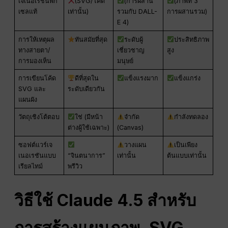
เจเนอเรชั่นพิก
(SVG/โค้ด
(การผสาน
(ภาพที่ 3
เซลแท้
เท่านั้น)
รวมกับ DALL-
การผสานรวม)
E 4)
การให้เหตุผล
ทันสมัยที่สุด
ระดับผู้
ประสิทธิภาพ
ทางสายตา/
เชี่ยวชาญ
สูง
การมองเห็น
มนุษย์
การเขียนโค้ด
ดีที่สุดใน
แข็งแรงมาก
แข็งแกร่ง
SVG และ
ระดับเดียวกัน
แผนผัง
วัตถุเชิงโต้ตอบ
ใช่ (มีหน้า
จำกัด
กำลังทดลอง
ต่างผู้ใช้เฉพาะ)
(Canvas)
ซอฟต์แวร์เจ
วางแผน
เป็นเพียง
เนอเรชันแบบ
“จินตนาการ”
เท่านั้น
ต้นแบบเท่านั้น
เรียลไทม์
พรีวิว
วิธีใช้ Claude 4.5 สำหรับ
การสร้างแผนภาพ, SVG