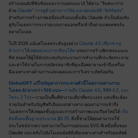
สร้างแผนผังที่ซับซ้อนและการออกแบบ UI ได้ผ่าน “จินตนาการ
ด้วย
Claude” การดูตัวอย่างการวิจัย และคุณสมบัติ “Artifacts”.
สำหรับการสร้างภาพเสมือนจริงแบบดั้งเดิม Claude จำเป็นต้องจับ
คู่กับโมเดลการกระจายแบบภายนอกหรือเข้าถึงผ่านแพลตฟอร์ม
หลายโมเดล.
ในปี 2026 แม้แต่โมเดลระดับสูงอย่าง
Claude 4.5 เชี่ยวชาญ
ด้านการให้เหตุผลและการเขียนโค้ด
แทนการสร้างพิกเซลแบบเน
ทีฟ ส่งผลให้ผู้ใช้มักประสบกับกระบวนการทำงานที่กระจัดกระจาย
และค่าใช้จ่ายในการสมัครสมาชิกที่สูงเมื่อพยายามเข้าถึงเครื่อง
มือเฉพาะทางด้านการแสดงผลและการวิเคราะห์พร้อมกัน.
GlobalGPT แก้ไขปัญหาการกระจายตัวนี้โดยการผสานรวม
โมเดล AI มากกว่า 100 แบบ
—
รวมถึง Claude 4.5
,
จีพีที-5.2,
และ
โซระ 2 โปร
—รวมเป็นพื้นที่ทำงานเดียวที่ครบวงจร แทนที่จะต้อง
จ่ายเงินสำหรับบัญชีพรีเมียมแยกต่างหาก คุณสามารถเข้าถึง
โมเดลการให้เหตุผลขั้นสูงและการสร้างภาพแบบเรียลไทม์ได้
เริ่ม
ต้นที่แผนพื้นฐานประมาณ $5.75.
สิ่งนี้ช่วยให้คุณสามารถใช้
ประโยชน์จากความสามารถในการออกแบบ SVG ที่เหนือชั้นของ
Claude และสลับไปยังโมเดลมัลติมีเดียเฉพาะทางสำหรับผลลัพธ์