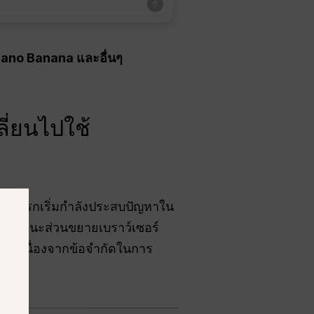
Nano Banana และอื่นๆ
ลี่ยนไปใช้
ลยุคแรกเริ่มกำลังประสบปัญหาใน
ายในฐานะส่วนขยายเบราว์เซอร์
เร็ว เนื่องจากข้อจำกัดในการ