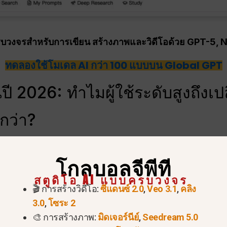
วงจรสำหรับการเขียน สร้างภาพและวิดีโอด้วย GPT-5, 
ทดลองใช้โมเดล AI กว่า 100 แบบบน Global GPT
ี 2026: ทำไมผู้ใช้ระดับสูงถึงเป
ีกว่า?
ัฒนาไปอย่างมากภายในปี 2026 และเครื่องมือรวบรวมข้อมู
โกลบอลจีพีที
ืออาชีพ แม้ว่า Monica AI จะเป็นที่รู้จักอย่างแพร่หล
สตูดิโอ AI แบบครบวงจร
งก็กำลังแสวงหาทางเลือกที่แข็งแกร่งกว่า Monica อย่างรวด
🎬 การสร้างวิดีโอ:
ซีแดนซ์ 2.0
,
Veo 3.1
,
คลิง
3.0
,
โซระ 2
🎨 การสร้างภาพ:
มิดเจอร์นีย์
,
Seedream 5.0