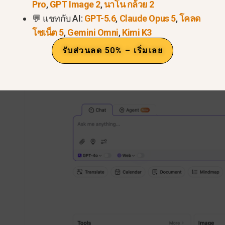
Pro
,
GPT Image 2
,
นาโน กล้วย 2
💬 แชทกับ AI:
GPT-5.6
,
Claude Opus 5
,
โคลด
โซเน็ต 5
,
Gemini Omni
,
Kimi K3
รับส่วนลด 50% – เริ่มเลย