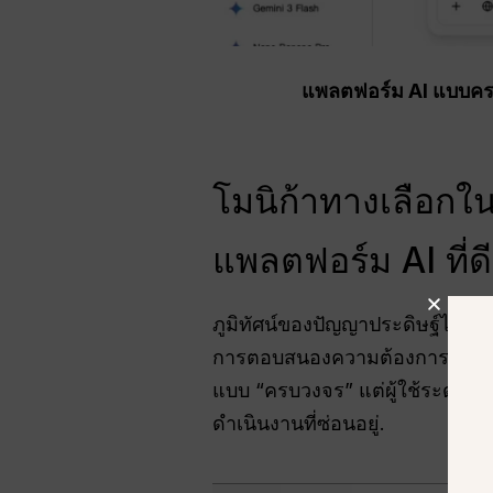
แพลตฟอร์ม AI แบบครบ
โมนิก้าทางเลือกในป
แพลตฟอร์ม AI ที่ด
ภูมิทัศน์ของปัญญาประดิษฐ์ได้พ
การตอบสนองความต้องการในระดับม
แบบ “ครบวงจร” แต่ผู้ใช้ระดับสู
ดำเนินงานที่ซ่อนอยู่.