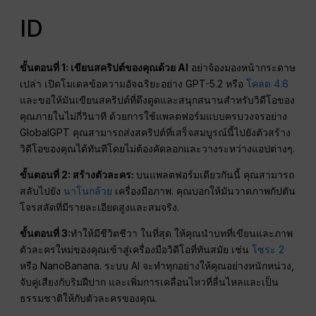
ID
ขั้นตอนที่ 1: เขียนสคริปต์ของคุณด้วย AI
อย่าจ้องมองหน้ากระดาษ
เปล่า เปิดโมเดลข้อความอัจฉริยะอย่าง GPT-5.2 หรือ
โคลด 4.6
และขอให้มันเขียนสคริปต์ที่ดึงดูดและสนุกสนานสำหรับวิดีโอของ
คุณภายในไม่กี่วินาที ด้วยการใช้แพลตฟอร์มแบบครบวงจรอย่าง
GlobalGPT คุณสามารถส่งสคริปต์ที่เสร็จสมบูรณ์นี้ไปยังตัวสร้าง
วิดีโอของคุณได้ทันทีโดยไม่ต้องคัดลอกและวางระหว่างแอปต่างๆ.
ขั้นตอนที่ 2: สร้างตัวละคร:
บนแพลตฟอร์มเดียวกันนี้ คุณสามารถ
สลับไปยัง
นาโนกล้วย
เครื่องมือภาพ. คุณบอกให้มันวาดภาพกัปตัน
โจรสลัดที่มีรายละเอียดสูงและสมจริง.
ขั้นตอนที่ 3:
ทำให้มีชีวิตชีวา ในที่สุด ให้คุณนำบทที่เขียนและภาพ
ตัวละครใหม่ของคุณเข้าสู่เครื่องมือวิดีโอที่ทันสมัย เช่น
โซระ 2
หรือ NanoBanana. ระบบ AI จะทำทุกอย่างให้คุณอย่างหนักหน่วง,
จับคู่เสียงกับริมฝีปาก และเพิ่มการเคลื่อนไหวที่ลื่นไหลและเป็น
ธรรมชาติให้กับตัวละครของคุณ.