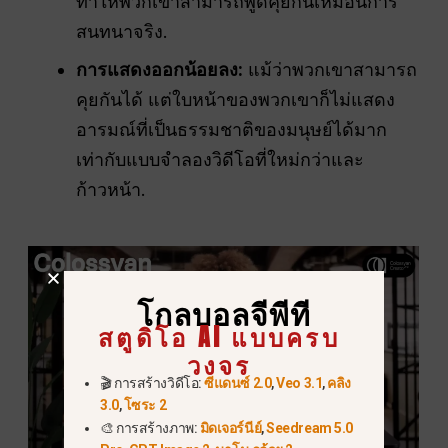
ทำให้พวกเขาสามารถพูดคุยกันเหมือนการ
สนทนาจริง.
การแสดงออกน้อยลง:
แม้ว่าพวกเขาสามารถ
คุยกันได้ แต่ใบหน้าของพวกเขาก็ไม่แสดง
อารมณ์ที่เป็นธรรมชาติของมนุษย์ได้มาก
เท่ากับแบบจำลองวิดีโอที่ใหม่กว่าและ
ก้าวหน้า.
โกลบอลจีพีที
สตูดิโอ AI แบบครบ
วงจร
🎬 การสร้างวิดีโอ:
ซีแดนซ์ 2.0
,
Veo 3.1
,
คลิง
3.0
,
โซระ 2
🎨 การสร้างภาพ:
มิดเจอร์นีย์
,
Seedream 5.0