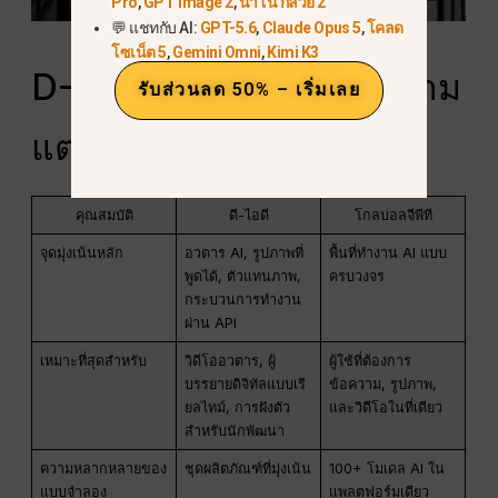
Pro
,
GPT Image 2
,
นาโน กล้วย 2
💬 แชทกับ AI:
GPT-5.6
,
Claude Opus 5
,
โคลด
โซเน็ต 5
,
Gemini Omni
,
Kimi K3
D-ID กับ GlobalGPT: ความ
รับส่วนลด 50% – เริ่มเลย
แตกต่างที่แท้จริงคืออะไร?
คุณสมบัติ
ดี-ไอดี
โกลบอลจีพีที
จุดมุ่งเน้นหลัก
อวตาร AI, รูปภาพที่
พื้นที่ทำงาน AI แบบ
พูดได้, ตัวแทนภาพ,
ครบวงจร
กระบวนการทำงาน
ผ่าน API
เหมาะที่สุดสำหรับ
วิดีโออวตาร, ผู้
ผู้ใช้ที่ต้องการ
บรรยายดิจิทัลแบบเรี
ข้อความ, รูปภาพ,
ยลไทม์, การฝังตัว
และวิดีโอในที่เดียว
สำหรับนักพัฒนา
ความหลากหลายของ
ชุดผลิตภัณฑ์ที่มุ่งเน้น
100+ โมเดล AI ใน
แบบจำลอง
แพลตฟอร์มเดียว