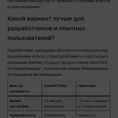
без знания бэкэнда часто приводит к поломке агентов
и разочарованию.
Какой вариант лучше для
разработчиков и опытных
пользователей?
Разработчики, жаждущие абсолютного контроля над
подсказками агента, структурой памяти и доступом к
локальным файлам, отдадут предпочтение OpenClaw.
Он вознаграждает технические знания безграничным
потенциалом автоматизации.
Фактор
ChatGPT Plus
OpenClaw
сложности
Время
~2 минуты
~2 часа+ (зависит
настройки
(мгновенно)
от конфигурации)
Пререквизиты
Электронная
Знание CLI,