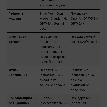
открытым
исходным кодом
Гибкость
Bring-Your-Own-
Привязка к
модели
Model (Claude 4.6,
OpenAI (GPT-5.3 и
GPT-5.4, Gemini,
GPT-5.4)
Local)
Структура
Переменная
Предсказуемый
затрат
(бесплатное
(флэт $20/месяц)
программное
обеспечение +
высокие затраты
на API/хостинг)
Стиль
Проактивный
Реактивные
исполнения
(работает 24/7,
(основанные на
выполняет
сеансах,
фоновые задачи)
ожидающие
подсказок)
Конфиденциальн
Высокий
Стандартный
ость данных
(самостоятельный
(облачная