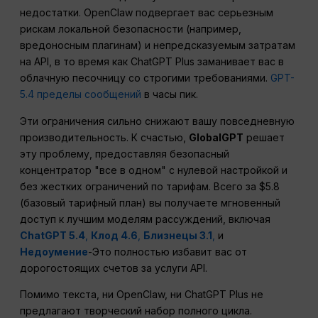
недостатки. OpenClaw подвергает вас серьезным
рискам локальной безопасности (например,
вредоносным плагинам) и непредсказуемым затратам
на API, в то время как ChatGPT Plus заманивает вас в
облачную песочницу со строгими требованиями.
GPT-
5.4 пределы сообщений
в часы пик.
Эти ограничения сильно снижают вашу повседневную
производительность. К счастью,
GlobalGPT
решает
эту проблему, предоставляя безопасный
концентратор "все в одном" с нулевой настройкой и
без жестких ограничений по тарифам. Всего за $5.8
(базовый тарифный план) вы получаете мгновенный
доступ к лучшим моделям рассуждений, включая
ChatGPT 5.4
,
Клод 4.6
,
Близнецы 3.1
,
и
Недоумение
-Это полностью избавит вас от
дорогостоящих счетов за услуги API.
Помимо текста, ни OpenClaw, ни ChatGPT Plus не
предлагают творческий набор полного цикла.