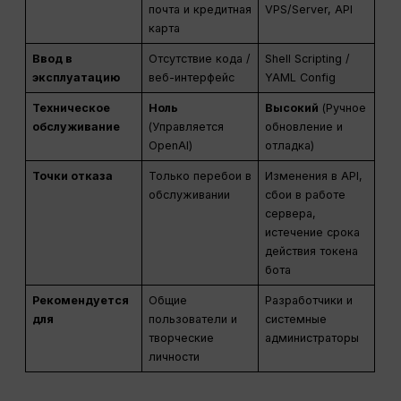
почта и кредитная
VPS/Server, API
карта
Ввод в
Отсутствие кода /
Shell Scripting /
эксплуатацию
веб-интерфейс
YAML Config
Техническое
Ноль
Высокий
(Ручное
обслуживание
(Управляется
обновление и
OpenAI)
отладка)
Точки отказа
Только перебои в
Изменения в API,
обслуживании
сбои в работе
сервера,
истечение срока
действия токена
бота
Рекомендуется
Общие
Разработчики и
для
пользователи и
системные
творческие
администраторы
личности