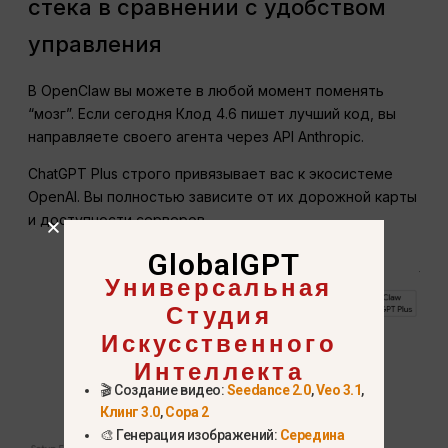
стека в сравнении с удобством
управления
В OpenClaw вы можете в любой момент поменять
“мозг”. Если сегодня Клод 4.6 пишет лучший код, вы
направляете своего агента через API Anthropic.
ChatGPT Plus строго привязывает вас к экосистеме
OpenAI. Вы полностью зависите от их дорожной карты
и доступности серверов.
GlobalGPT
Универсальная
Студия
Искусственного
Интеллекта
🎬 Создание видео:
Seedance 2.0
,
Veo 3.1
,
Клинг 3.0
,
Сора 2
🎨 Генерация изображений:
Середина