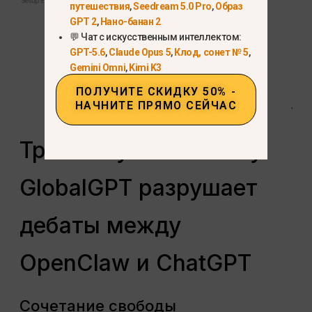
путешествия
,
Seedream 5.0 Pro
,
Образ
GPT 2
,
Нано-банан 2
💬 Чат с искусственным интеллектом:
GPT-5.6
,
Claude Opus 5
,
Клод, сонет № 5
,
Gemini Omni
,
Kimi K3
ПОЛУЧИТЕ СКИДКУ 50% -
НАЧНИТЕ ПРЯМО СЕЙЧАС
Третий путь“: Почему
GlobalGPT разрушает
дебаты между
OpenClaw и ChatGPT
Сочетание свободы