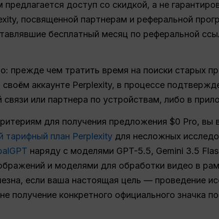
 предлагается доступ со скидкой, а не гарантиро
exity, посвященной партнерам и реферальной прогр
тавлявшие бесплатный месяц по реферальной ссыл
то: прежде чем тратить время на поиски старых п
своём аккаунте Perplexity, в процессе подтвержде
 связи или партнера по устройствам, либо в прил
критериям для получения предложения $0 Pro, вы 
 тарифный план Perplexity
для несложных исследо
obalGPT
наряду с моделями GPT-5.5, Gemini 3.5 Flash
бражений и моделями для обработки видео в рамк
езна, если ваша настоящая цель — проведение ис
е получение конкретного официального значка под