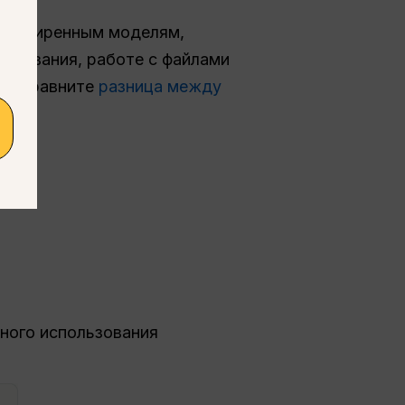
 к расширенным моделям,
ьзования, работе с файлами
ия, сравните
разница между
ного использования