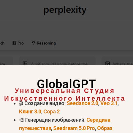
GlobalGPT
Универсальная Студия
Попробовать недоумение прямо сейчас >
Искусственного Интеллекта
🎬 Создание видео:
Seedance 2.0
,
Veo 3.1
,
exity Pro и чем он отличаетс
Клинг 3.0
,
Сора 2
🎨 Генерация изображений:
Середина
ана?
путешествия
,
Seedream 5.0 Pro
,
Образ