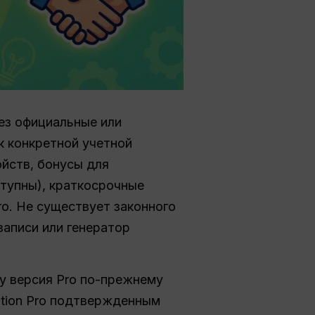
ез официальные или
к конкретной учетной
ойств, бонусы для
ступны), краткосрочные
ro. Не существует законного
записи или генератор
ty версия Pro по-прежнему
ation Pro подтвержденным