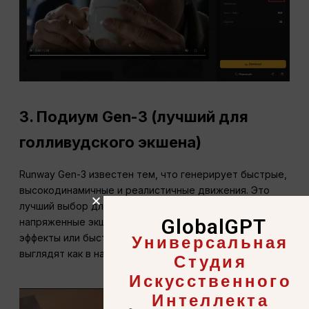
3.
Подиум Gen-3 (лучший для
голливудского экшена)
Runway Gen-3 известен тем, что генерирует быстрые,
высокодинамичные и реалистичные движения. Это
лучший выбор для создателей, которым нужны
GlobalGPT
напряженные экшн-последовательности, визуальные
Универсальная
эффекты или быстрые движения камеры, которые
выглядят как в настоящем кино.
Студия
Искусственного
Интеллекта