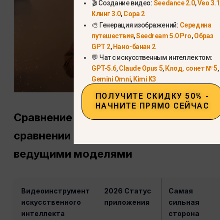
🎬 Создание видео:
Seedance 2.0
,
Veo 3.1
Клинг 3.0
,
Сора 2
🎨 Генерация изображений:
Середина
путешествия
,
Seedream 5.0 Pro
,
Образ
GPT 2
,
Нано-банан 2
💬 Чат с искусственным интеллектом:
GPT-5.6
,
Claude Opus 5
,
Клод, сонет № 5
,
Gemini Omni
,
Kimi K3
ПОЛУЧИТЕ СКИДКУ 50% -
НАЧНИТЕ ПРЯМО СЕЙЧАС
Сравнение характеристик: Sora в
сравнении с современными
ведущими моделями
Видеоинструмент
2026 Статус
Самая
искусственного
приложения
сильная
интеллекта
сторона