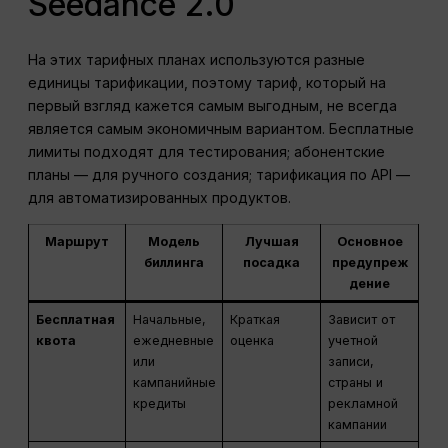
Seedance 2.0
На этих тарифных планах используются разные
единицы тарификации, поэтому тариф, который на
первый взгляд кажется самым выгодным, не всегда
является самым экономичным вариантом. Бесплатные
лимиты подходят для тестирования; абонентские
планы — для ручного создания; тарификация по API —
для автоматизированных продуктов.
Маршрут
Модель
Лучшая
Основное
биллинга
посадка
предупреж
дение
Бесплатная
Начальные,
Краткая
Зависит от
квота
ежедневные
оценка
учетной
или
записи,
кампанийные
страны и
кредиты
рекламной
кампании