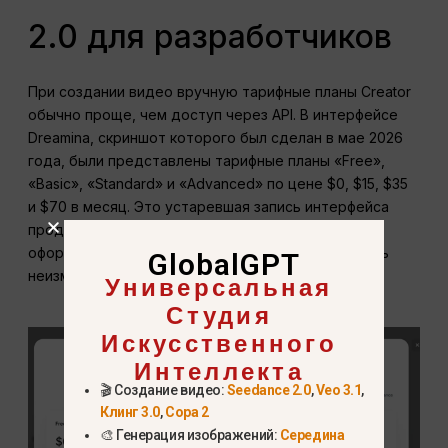
2.0 для разработчиков
При создании видео вручную тарифные планы Creator
обычно проще, чем доступ через API. В интерфейсе
Dreamina, скриншот которого был сделан в мае 2026
года, были представлены тарифные планы «Free»,
«Basic», «Standard» и «Advanced» по цене $0, $15, $35
и $70 в месяц. Это устаревшая запись интерфейса
продукта, а не обещание того, что условия
оформления заказа на сегодняшний день остались
GlobalGPT
неизменными.
Универсальная
Студия
Искусственного
Интеллекта
🎬 Создание видео:
Seedance 2.0
,
Veo 3.1
,
Клинг 3.0
,
Сора 2
🎨 Генерация изображений:
Середина