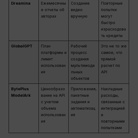
Dreamina
Ежемесячны
Создание
Повторные
е отчеты об
видео
попытки
авторах
вручную
могут
быстро
израсходова
ть кредиты
GlobalGPT
План
Рабочий
Это не то же
платформы и
процесс
самое, что
лимит
создания
прямой
использован
мультимоде
расчет по
ия
льных
API
объектов
BytePlus
Ценообразо
Приложения,
Накладные
ModelArk
вание на API
пакетные
расходы,
с учетом
задания и
связанные с
объема
автоматизац
интеграцией
использован
ия
и
ия
повторными
попытками