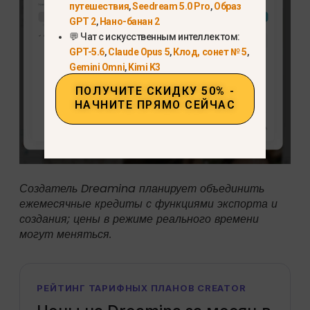
путешествия
,
Seedream 5.0 Pro
,
Образ
GPT 2
,
Нано-банан 2
💬 Чат с искусственным интеллектом:
GPT-5.6
,
Claude Opus 5
,
Клод, сонет № 5
,
Gemini Omni
,
Kimi K3
ПОЛУЧИТЕ СКИДКУ 50% -
НАЧНИТЕ ПРЯМО СЕЙЧАС
Создатель Dreamina планирует объединить
ежемесячные кредиты с функциями экспорта и
создания; цены в режиме реального времени
могут меняться.
РЕЙТИНГ ТАРИФНЫХ ПЛАНОВ CREATOR