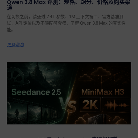
Qwen 3.8 Max 评测：规格、跑分、价格及购买渠
道
在切换之前，请通过 2.4T 参数、1M 上下文窗口、官方基准测
试、API 定价以及不限配额套餐，了解 Qwen 3.8 Max 的真实性
能。.
更多信息