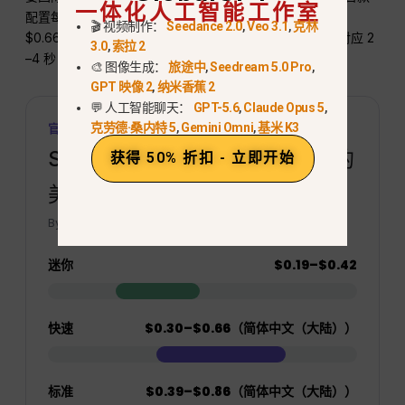
一体化人工智能工作室
配置每段视频价格为 $0.39–$0.86，Fast 配置为 $0.30–
🎬 视频制作：
Seedance 2.0
,
Veo 3.1
,
克林
$0.66， “Mini”配置为每段视频 $0.19–$0.42。低端价格对应 2
3.0
,
索拉 2
–4 秒，高端价格对应 15 秒；其他列出的配置价格更高。.
🎨 图像生成：
旅途中
,
Seedream 5.0 Pro
,
GPT 映像 2
,
纳米香蕉 2
💬 人工智能聊天：
GPT-5.6
,
Claude Opus 5
,
克劳德·桑内特 5
,
Gemini Omni
,
基米 K3
官方API价格范围
Seedance 2.0 变体 · 每条视频的
获得 50% 折扣 - 立即开始
美元价格
BytePlus ModelArk · 已核查，2026年7月28日
迷你
$0.19–$0.42
快速
$0.30–$0.66（简体中文（大陆））
标准
$0.39–$0.86（简体中文（大陆））