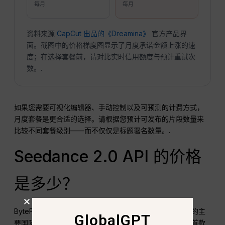
每月
每月
资料来源
CapCut 出品的《Dreamina》
官方产品界
面。截图中的价格梯度图显示了月度承诺金额上涨的速
度；在选择套餐前，请对比实时信用额度与预计重试次
数。.
如果您需要可视化编辑器、手动控制以及可预测的计费方式，
月度套餐是更合适的选择。请根据您预计可发布的片段数量来
比较不同套餐级别——而不仅仅是标题署名数量。.
Seedance 2.0 API 的价格
是多少？
BytePlus ModelArk 是获取 Seedance 2.0 API 直接定价的主
GlobalGPT
要国际信息来源。 其官方价格表显示，Seedance 2.0 的首款