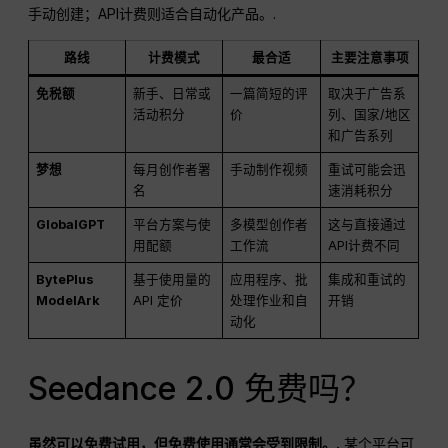
手动创建；API计费则适合自动化产品。.
路线
计费模式
最合适
主要注意事项
免税额
新手、日常或
一篇简短的评
取决于广告系
活动积分
价
列、国家/地区
和广告系列
梦想
每月创作者署
手动制作视频
重试可能会迅
名
速消耗积分
GlobalGPT
平台方案与使
多模型创作者
这与直接通过
用配额
工作流
API计费不同
BytePlus
基于使用量的
应用程序、批
集成和重试的
ModelArk
API 定价
处理作业和自
开销
动化
Seedance 2.0 免费吗？
虽然可以免费试用，但免费使用通常会受到限制。.
某个平台可