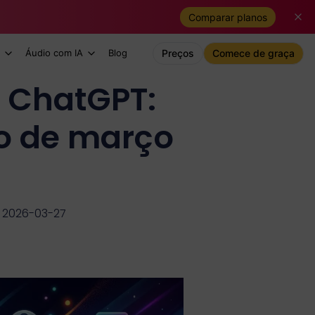
Comparar planos
Áudio com IA
Blog
Preços
Comece de graça
 ChatGPT:
ão de março
m 2026-03-27