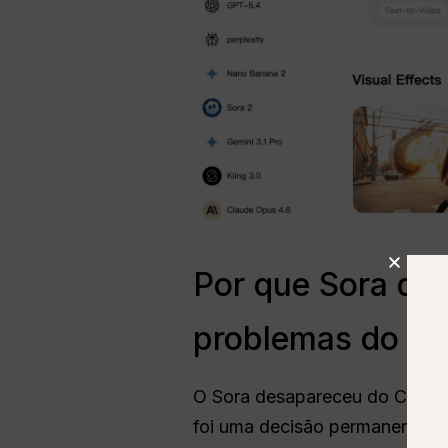
Por que Sora de
problemas do bo
O Sora desapareceu do ChatGP
foi uma decisão permanente de