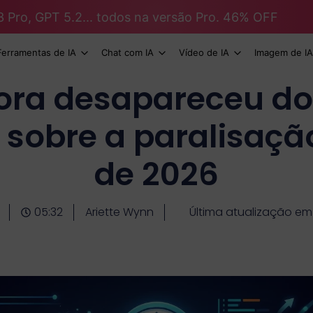
3 Pro, GPT 5.2... todos na versão Pro. 46% OFF
Ferramentas de IA
Chat com IA
Vídeo de IA
Imagem de IA
Sora desapareceu do
 sobre a paralisaç
de 2026
05:32
Ariette Wynn
Última atualização e