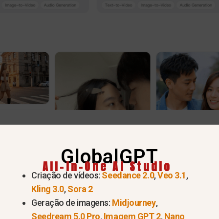
sapareceu do ChatGPT? (Solu
GlobalGPT
tão de vídeo ausente)
All-In-One AI Studio
Criação de vídeos:
Seedance 2.0
,
Veo 3.1
,
Kling 3.0
,
Sora 2
T porque a OpenAI encerrou oficialmente o projeto 
Geração de imagens:
Midjourney
,
 remover todos os recursos de geração de vídeo da pl
Seedream 5.0 Pro
,
Imagem GPT 2
,
Nano