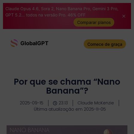
Claude Opus 4.6, Sora 2, Nano Banana Pro, Gemini 3 Pro,
GPT 5.2... todos na versão Pro. 46% OFF
Comparar planos
GlobalGPT
Comece de graça
Por que se chama “Nano
Banana”?
2025-09-15
23:13
Claude McKenzie
Última atualização em 2025-11-05