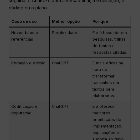
seguida, o ChatGPT para a versão final, a explicação, o
código ou o plano.
Caso de uso
Melhor opção
Por que
Novos fatos e
Perplexidade
Ele é baseado em
referências
pesquisas, trilhas
de fontes e
respostas citadas.
Redação e edição
ChatGPT
É mais eficaz na
hora de
transformar
rascunhos em
textos bem
elaborados.
Codificação e
ChatGPT
Ele oferece
depuração
melhores
orientações de
implementação,
explicações e
suporte ao fluxo