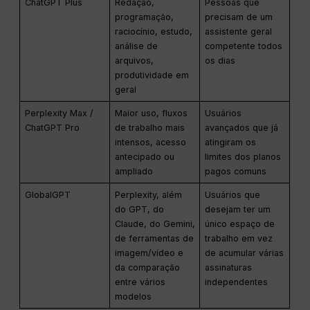
ChatGPT Plus
Redação,
Pessoas que
programação,
precisam de um
raciocínio, estudo,
assistente geral
análise de
competente todos
arquivos,
os dias
produtividade em
geral
Perplexity Max /
Maior uso, fluxos
Usuários
ChatGPT Pro
de trabalho mais
avançados que já
intensos, acesso
atingiram os
antecipado ou
limites dos planos
ampliado
pagos comuns
GlobalGPT
Perplexity, além
Usuários que
do GPT, do
desejam ter um
Claude, do Gemini,
único espaço de
de ferramentas de
trabalho em vez
imagem/vídeo e
de acumular várias
da comparação
assinaturas
entre vários
independentes
modelos