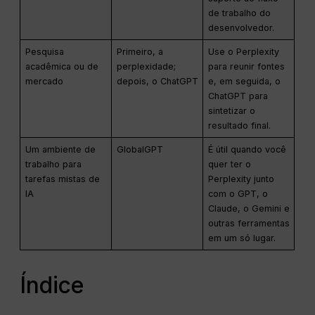
de trabalho do
desenvolvedor.
Pesquisa
Primeiro, a
Use o Perplexity
acadêmica ou de
perplexidade;
para reunir fontes
mercado
depois, o ChatGPT
e, em seguida, o
ChatGPT para
sintetizar o
resultado final.
Um ambiente de
GlobalGPT
É útil quando você
trabalho para
quer ter o
tarefas mistas de
Perplexity junto
IA
com o GPT, o
Claude, o Gemini e
outras ferramentas
em um só lugar.
Índice