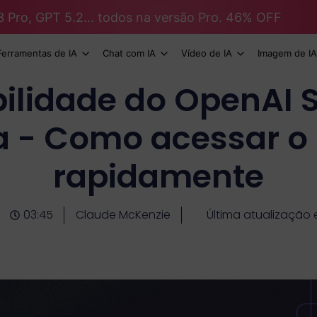
3 Pro, GPT 5.2... todos na versão Pro. 46% OFF
Ferramentas de IA
Chat com IA
Vídeo de IA
Imagem de IA
ilidade do OpenAI 
a - Como acessar o 
rapidamente
03:45
Claude McKenzie
Última atualização 