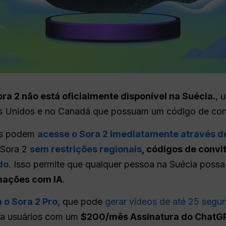
ra 2 não está oficialmente disponível na Suécia.
, 
os Unidos e no Canadá que possuam um código de convi
cos podem
acesse o Sora 2 imediatamente através d
o Sora 2
sem restrições regionais
, códigos de conv
do
. Isso permite que qualquer pessoa na Suécia poss
imações com IA
.
a o Sora 2 Pro
, que pode
gerar vídeos de até 25 segu
ara usuários com um
$200/mês Assinatura do ChatG