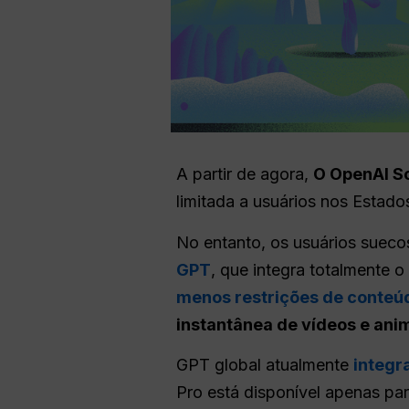
A partir de agora,
O OpenAI So
limitada a usuários nos Estad
No entanto, os usuários sue
GPT
, que integra totalmente 
menos restrições de conteú
instantânea de vídeos e an
GPT global atualmente
integr
Pro está disponível apenas p