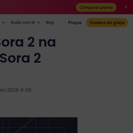
Comparar planos
Áudio com IA
Blog
Preços
Comece de graça
Sora 2 na
Sora 2
em 2025-11-05