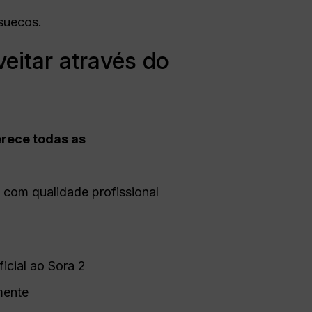
suecos.
eitar através do
erece todas as
com qualidade profissional
icial ao Sora 2
mente