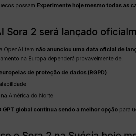
 suecos possam
Experimente hoje mesmo todas as ca
 Sora 2 será lançado oficial
 a OpenAI tem
não anunciou uma data oficial de la
nçamento na Europa dependerá provavelmente de:
 europeias de proteção de dados (RGPD)
alabilidade
na América do Norte
O GPT global continua sendo a melhor opção
para u
se o Sora 2 na Suécia hoje 