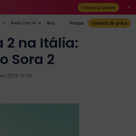
Comparar planos
Áudio com IA
Blog
Preços
Comece de graça
2 na Itália:
o Sora 2
em 2025-11-05