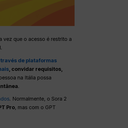
a vez que o acesso é restrito a
.
través de plataformas
nais
, convidar requisitos,
pessoa na Itália possa
antânea
.
ndos
. Normalmente, o Sora 2
PT Pro
, mas com o GPT