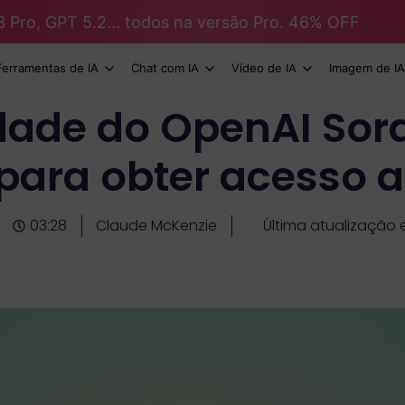
3 Pro, GPT 5.2... todos na versão Pro. 46% OFF
Ferramentas de IA
Chat com IA
Vídeo de IA
Imagem de IA
dade do OpenAI Sora 
para obter acesso a
03:28
Claude McKenzie
Última atualização 