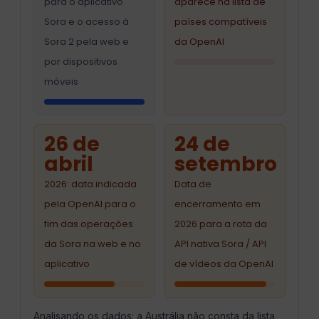
para o aplicativo
aparece na lista de
Sora e o acesso à
países compatíveis
Sora 2 pela web e
da OpenAI
por dispositivos
móveis
26 de
24 de
abril
setembro
2026: data indicada
Data de
pela OpenAI para o
encerramento em
fim das operações
2026 para a rota da
da Sora na web e no
API nativa Sora / API
aplicativo
de vídeos da OpenAI
Analisando os dados: a Austrália não consta da lista