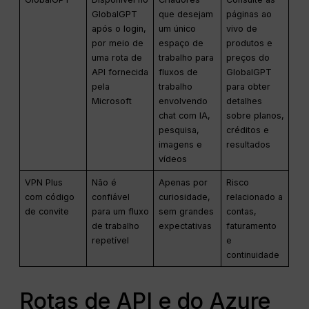
GlobalGPT
que desejam
páginas ao
após o login,
um único
vivo de
por meio de
espaço de
produtos e
uma rota de
trabalho para
preços do
API fornecida
fluxos de
GlobalGPT
pela
trabalho
para obter
Microsoft
envolvendo
detalhes
chat com IA,
sobre planos,
pesquisa,
créditos e
imagens e
resultados
vídeos
VPN Plus
Não é
Apenas por
Risco
com código
confiável
curiosidade,
relacionado a
de convite
para um fluxo
sem grandes
contas,
de trabalho
expectativas
faturamento
repetível
e
continuidade
Rotas de API e do Azure