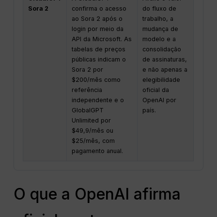
Sora 2
confirma o acesso
do fluxo de
ao Sora 2 após o
trabalho, a
login por meio da
mudança de
API da Microsoft. As
modelo e a
tabelas de preços
consolidação
públicas indicam o
de assinaturas,
Sora 2 por
e não apenas a
$200/mês como
elegibilidade
referência
oficial da
independente e o
OpenAI por
GlobalGPT
país.
Unlimited por
$49,9/mês ou
$25/mês, com
pagamento anual.
O que a OpenAI afirma