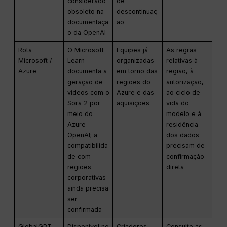
considerado
de
obsoleto na
descontinuaç
documentaçã
ão
o da OpenAI
Rota
O Microsoft
Equipes já
As regras
Microsoft /
Learn
organizadas
relativas à
Azure
documenta a
em torno das
região, à
geração de
regiões do
autorização,
vídeos com o
Azure e das
ao ciclo de
Sora 2 por
aquisições
vida do
meio do
modelo e à
Azure
residência
OpenAI; a
dos dados
compatibilida
precisam de
de com
confirmação
regiões
direta
corporativas
ainda precisa
ser
confirmada
GlobalGPT
Disponível no
Criadores
Consulte as