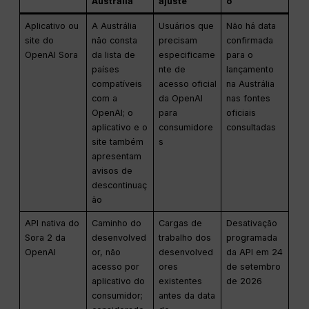
Austrália
ajuste
o
Aplicativo ou
A Austrália
Usuários que
Não há data
site do
não consta
precisam
confirmada
OpenAI Sora
da lista de
especificame
para o
países
nte de
lançamento
compatíveis
acesso oficial
na Austrália
com a
da OpenAI
nas fontes
OpenAI; o
para
oficiais
aplicativo e o
consumidore
consultadas
site também
s
apresentam
avisos de
descontinuaç
ão
API nativa do
Caminho do
Cargas de
Desativação
Sora 2 da
desenvolved
trabalho dos
programada
OpenAI
or, não
desenvolved
da API em 24
acesso por
ores
de setembro
aplicativo do
existentes
de 2026
consumidor;
antes da data