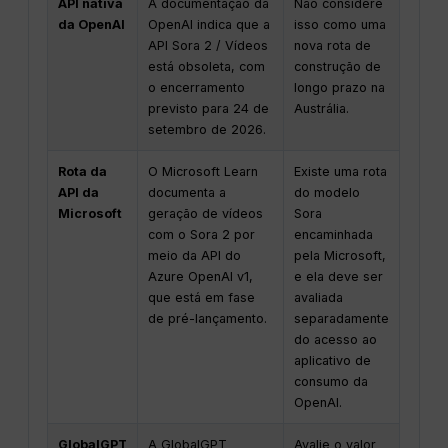
API nativa
A documentação da
Não considere
da OpenAI
OpenAI indica que a
isso como uma
API Sora 2 / Vídeos
nova rota de
está obsoleta, com
construção de
o encerramento
longo prazo na
previsto para 24 de
Austrália.
setembro de 2026.
Rota da
O Microsoft Learn
Existe uma rota
API da
documenta a
do modelo
Microsoft
geração de vídeos
Sora
com o Sora 2 por
encaminhada
meio da API do
pela Microsoft,
Azure OpenAI v1,
e ela deve ser
que está em fase
avaliada
de pré-lançamento.
separadamente
do acesso ao
aplicativo de
consumo da
OpenAI.
GlobalGPT
A GlobalGPT
Avalie o valor