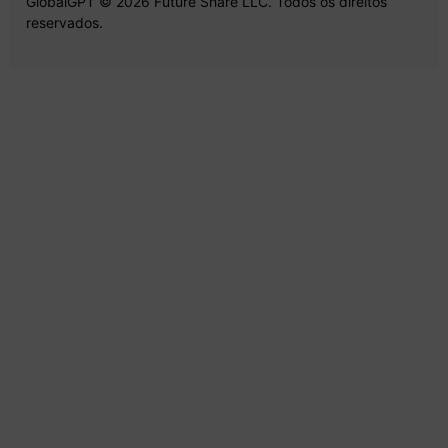
GlobalGPT © 2026 Future Share LLC. Todos os direitos
reservados.