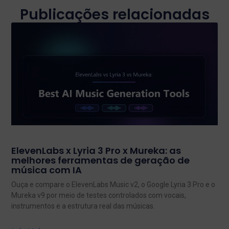
Publicações relacionadas
ElevenLabs x Lyria 3 Pro x Mureka: as
melhores ferramentas de geração de
música com IA
Ouça e compare o ElevenLabs Music v2, o Google Lyria 3 Pro e o
Mureka v9 por meio de testes controlados com vocais,
instrumentos e a estrutura real das músicas.