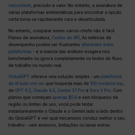
velocidade
, precisão e valor. No entanto, a assinatura de
várias plataformas emblemáticas para encontrar a opção
certa torna-se rapidamente cara e desarticulada.
No entanto, comparar esses carros-chefe não é fácil.
Planos de assinatura,
Custos de API
, As métricas de
desempenho podem ser frustrantes
diferentes entre
plataformas
- e a maioria das análises exagera nos
benchmarks ou ignora completamente os testes de fluxo
de trabalho no mundo real.
GlobalGPT
oferece uma solução simples - um
plataforma
de IA tudo-em-um
que hospeda mais de
100 modelos top
,
de
GPT-5.2
,
Claude 4.6
,
Gemini 3.1 Pro
e
Sora 2 Pro
. Com
planos que começam
apenas $5.8
e sem bloqueios de
região ou limites de uso, você pode testar
instantaneamente o Claude e o Gemini lado a lado dentro
do GlobalGPT e ver qual mecanismo conduz melhor o seu
trabalho - sem anúncios, limitações ou taxas extras.