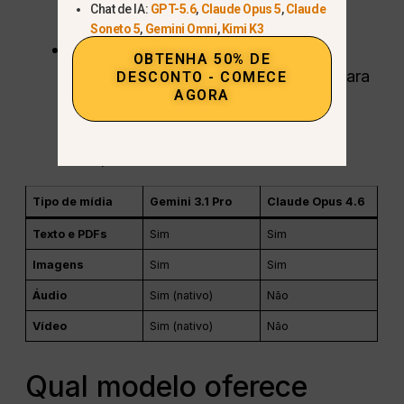
Chat de IA:
GPT-5.6
,
Claude Opus 5
,
Claude
etapas.
Soneto 5
,
Gemini Omni
,
Kimi K3
Limites atuais:
Ambos os modelos
OBTENHA 50% DE
ainda têm um pouco de dificuldade para
DESCONTO - COMECE
AGORA
ler caligrafias confusas ou entender
perfeitamente gráficos altamente
complexos e confusos.
Tipo de mídia
Gemini 3.1 Pro
Claude Opus 4.6
Texto e PDFs
Sim
Sim
Imagens
Sim
Sim
Áudio
Sim (nativo)
Não
Vídeo
Sim (nativo)
Não
Qual modelo oferece