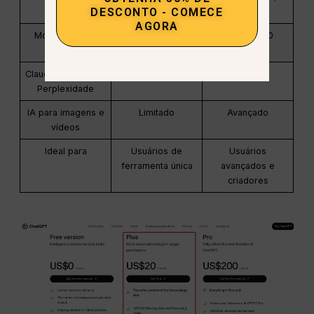
DESCONTO - COMECE
(Irlanda)
~€23
AGORA
Modelos de IA
Apenas OpenAI
Mais de 100
modelos
Claude / Gêmeos /
Perplexidade
IA para imagens e
Limitado
Avançado
vídeos
Ideal para
Usuários de
Usuários
ferramenta única
avançados e
criadores