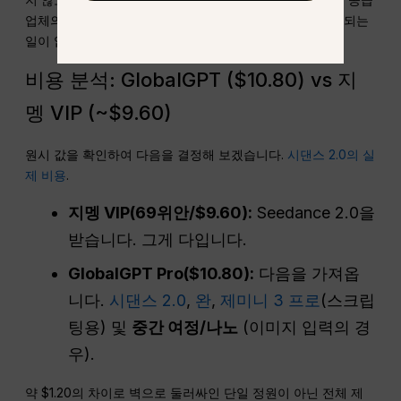
업체의 다운타임으로 인해 크리에이티브 프로젝트가 중단되는
일이 없도록 보장합니다.
비용 분석: GlobalGPT ($10.80) vs 지
멩 VIP (~$9.60)
원시 값을 확인하여 다음을 결정해 보겠습니다.
시댄스 2.0의 실
제 비용
.
지멩 VIP(69위안/$9.60):
Seedance 2.0을
받습니다. 그게 다입니다.
GlobalGPT Pro($10.80):
다음을 가져옵
니다.
시댄스 2.0
,
완
,
제미니 3 프로
(스크립
팅용) 및
중간 여정/나노
(이미지 입력의 경
우).
약 $1.20의 차이로 벽으로 둘러싸인 단일 정원이 아닌 전체 제