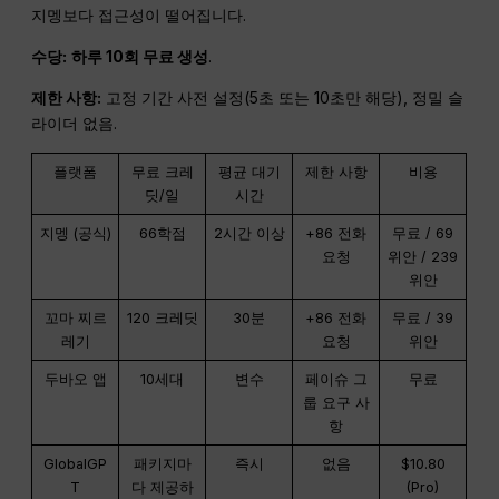
지멩보다 접근성이 떨어집니다.
수당:
하루 10회 무료 생성
.
제한 사항:
고정 기간 사전 설정(5초 또는 10초만 해당), 정밀 슬
라이더 없음.
플랫폼
무료 크레
평균 대기
제한 사항
비용
딧/일
시간
지멩 (공식)
66학점
2시간 이상
+86 전화
무료 / 69
요청
위안 / 239
위안
꼬마 찌르
120 크레딧
30분
+86 전화
무료 / 39
레기
요청
위안
두바오 앱
10세대
변수
페이슈 그
무료
룹 요구 사
항
GlobalGP
패키지마
즉시
없음
$10.80
T
다 제공하
(Pro)