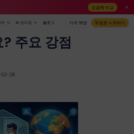
요금제 비교
미지
AI 오디오
블로그
가격 책정
무료로 시작하기
? 주요 강점
02-28