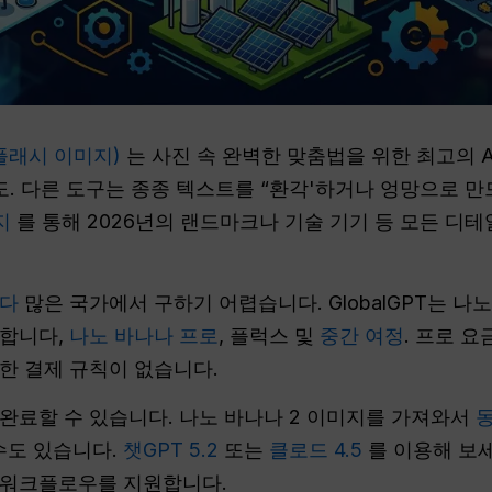
 플래시 이미지)
는 사진 속 완벽한 맞춤법을 위한 최고의 
확도. 다른 도구는 종종 텍스트를 “환각'하거나 엉망으로 만
지
를 통해 2026년의 랜드마크나 기술 기기 등 모든 디테
싸다
많은 국가에서 구하기 어렵습니다. GlobalGPT는 나
결합니다,
나노 바나나 프로
, 플럭스 및
중간 여정
. 프로 요
한 결제 규칙이 없습니다.
완료할 수 있습니다. 나노 바나나 2 이미지를 가져와서
 수도 있습니다.
챗GPT 5.2
또는
클로드 4.5
를 이용해 보세요
 워크플로우를 지원합니다.