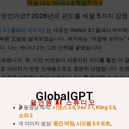
지금 나노 바나나 2 체험하기 >
무엇인가요? 2026년의 판도를 바꿀 5가지 강점
 3.1 플래시 이미지)
는 새로운 Gemini 3.1 플래시 아
빠른 모델로 설계되었습니다. 과거에는 “저렴해 보이는” 
다. 나노 바나나 2는 그런 선택을 끝냈습니다.
능숙합니다. 즉, 이전 버전보다 사용자의 지시를 훨씬 더 
므로 이미지가 전문 인쇄용으로도 충분히 선명합니다. 또
 수준을 선택함으로써 비용이나 속도를 절약할 수 있습니
GlobalGPT
올인원 AI 스튜디오
🎬 동영상 제작:
시댄스 2.0
,
Veo 3.1
,
Kling 3.0
,
소라 2
🎨 이미지 생성:
중간 여정
,
시드림 5.0 프로
,