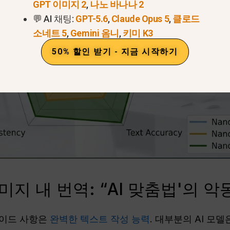
GPT 이미지 2
,
나노 바나나 2
💬 AI 채팅:
GPT-5.6
,
Claude Opus 5
,
클로드
소네트 5
,
Gemini 옴니
,
키미 K3
50% 할인 받기 - 지금 시작하기
미지 내 번역: “AI 맞춤법'의 
레이드 사항은
완벽한 텍스트 작성 능력
. 대부분의 AI 모