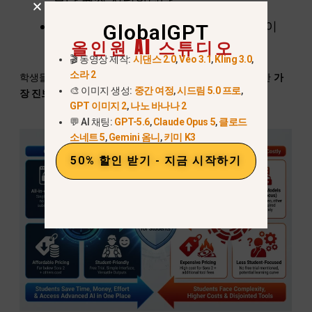
학생 친화적:
무료 체험, 간단한 인터페이
GlobalGPT
올인원 AI 스튜디오
스, 다양한 출력 형식
🎬 동영상 제작:
시댄스 2.0
,
Veo 3.1
,
Kling 3.0
,
소라 2
학생들이 절약합니다
시간, 돈, 그리고 노력
, 접근하는 동안
가
🎨 이미지 생성:
중간 여정
,
시드림 5.0 프로
,
장 진보된 AI 기술을 한곳에
.
GPT 이미지 2
,
나노 바나나 2
💬 AI 채팅:
GPT-5.6
,
Claude Opus 5
,
클로드
소네트 5
,
Gemini 옴니
,
키미 K3
50% 할인 받기 - 지금 시작하기