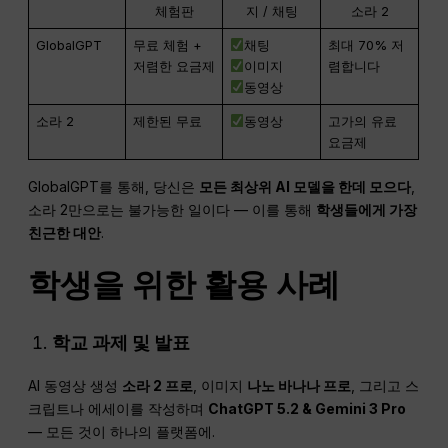
체험판
지 / 채팅
소라 2
GlobalGPT
무료 체험 +
채팅
최대 70% 저
저렴한 요금제
이미지
렴합니다
동영상
소라 2
제한된 무료
동영상
고가의 유료
요금제
GlobalGPT를 통해, 당신은
모든 최상위 AI 모델을 한데 모으다
,
소라 2만으로는 불가능한 일이다 — 이를 통해
학생들에게 가장
친근한 대안
.
학생을 위한 활용 사례
학교 과제 및 발표
AI 동영상 생성
소라 2 프로
, 이미지
나노
바나나 프로
, 그리고 스
크립트나 에세이를 작성하며
ChatGPT
5.2 & Gemini 3 Pro
— 모든 것이 하나의 플랫폼에.