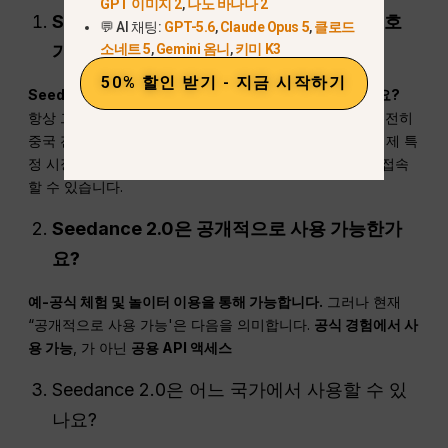
GPT 이미지 2
,
나노 바나나 2
Seedance 2.0을 사용하려면 중국 전화번호
💬 AI 채팅:
GPT-5.6
,
Claude Opus 5
,
클로드
소네트 5
,
Gemini 옴니
,
키미 K3
가 필요한가요?
50% 할인 받기 - 지금 시작하기
Seedance 2.0을 사용하려면 중국 전화번호가 필요한가요?
항상 그렇지는 않습니다. 일부 중국 본토 접속 경로에는 여전히
중국 전화번호가 필요할 수 있지만, 일부 해외 사용자는 이제 특
정 시장에서 CapCut 출시를 통해 드리미나 시댄스 2.0에 접속
할 수 있습니다.
Seedance 2.0은 공개적으로 사용 가능한가
요?
예-공식 체험 및 놀이터 이용을 통해 가능합니다.
그러나 현재
“공개적으로 사용 가능'은 다음을 의미합니다.
공식 경험에서 사
용 가능
, 가 아닌
공용 API 액세스
Seedance 2.0은 어느 국가에서 사용할 수 있
나요?