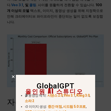
다.
Veo 3.1
, 및
클링
. 사이를 원활하게 전환할 수 있습니다.
100
개 이상의 모델
텍스트, 이미지, 동영상 생성을 위해 지정학으로
인해 크리에이티브 파이프라인이 중단되는 일이 없도록 보장합
니다.
GlobalGPT
올인원 AI 스튜디오
🎬 동영상 제작:
시댄스 2.0
,
Veo 3.1
,
Kling 3.0
,
자주 묻는 질문
소라 2
🎨 이미지 생성:
중간 여정
,
시드림 5.0 프로
,