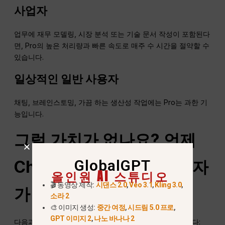
사업자
업무에 재무 모델링, 시장 분석 또는 기술 문서 작성이 포함된다
면, Pro의 높은 처리량과 빠른 속도로 매주 수 시간을 절약할 수
있습니다.
일상적인 일반 사용자
채팅, 브레인스토밍, 가끔 하는 생산성 작업에는 Pro는 과한 기
능입니다.
그럴 가치가 없나요? 언제
GlobalGPT
ChatGPT
프로는 좋은 투자
올인원 AI 스튜디오
🎬 동영상 제작:
시댄스 2.0
,
Veo 3.1
,
Kling 3.0
,
가 아닐 수 있다
소라 2
🎨 이미지 생성:
중간 여정
,
시드림 5.0 프로
,
GPT 이미지 2
,
나노 바나나 2
다음과 같은 경우에는 프로 버전이 가치가 없을 수 있습니다: