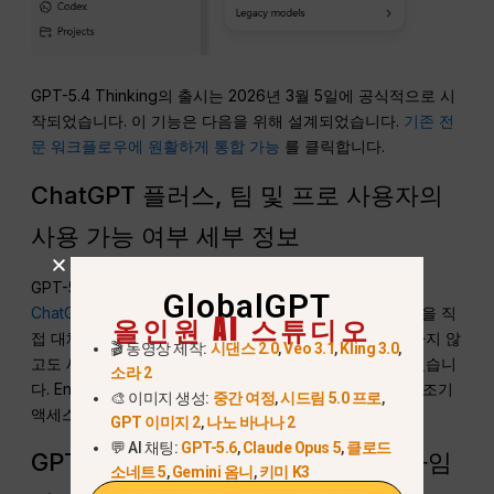
GPT-5.4 Thinking의 출시는 2026년 3월 5일에 공식적으로 시
작되었습니다. 이 기능은 다음을 위해 설계되었습니다.
기존 전
문 워크플로우에 원활하게 통합 가능
를 클릭합니다.
ChatGPT 플러스, 팀 및 프로 사용자의
사용 가능 여부 세부 정보
GPT-5.4 사고는 모든 사람이 즉시 사용할 수 있습니다.
GlobalGPT
ChatGPT 플러스, 팀 및 프로 구독자
. 이는 기존 사고 모델을 직
올인원 AI 스튜디오
접 대체하는 역할을 하며, 기존 컨텍스트 창 제한을 변경하지 않
🎬 동영상 제작:
시댄스 2.0
,
Veo 3.1
,
Kling 3.0
,
고도 새로운 조정 기능과 연구 도구에 즉시 액세스할 수 있습니
소라 2
다. Enterprise 및 Edu 요금제 관리자는 특정 설정을 통해 조기
🎨 이미지 생성:
중간 여정
,
시드림 5.0 프로
,
액세스를 활성화할 수 있습니다.
GPT 이미지 2
,
나노 바나나 2
💬 AI 채팅:
GPT-5.6
,
Claude Opus 5
,
클로드
GPT-5.2 사고에 대한 단계적 은퇴 타임
소네트 5
,
Gemini 옴니
,
키미 K3