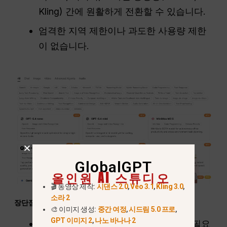
Kling) 간에 원활하게 전환할 수 있습니다.
엄격한 지역 제한이나 과도한 사용량 제한
이 없습니다.
GlobalGPT
올인원 AI 스튜디오
🎬 동영상 제작:
시댄스 2.0
,
Veo 3.1
,
Kling 3.0
,
소라 2
장단점:
🎨 이미지 생성:
중간 여정
,
시드림 5.0 프로
,
GPT 이미지 2
,
나노 바나나 2
장점:
저렴한 가격($5.8), 여러 계정이 필요