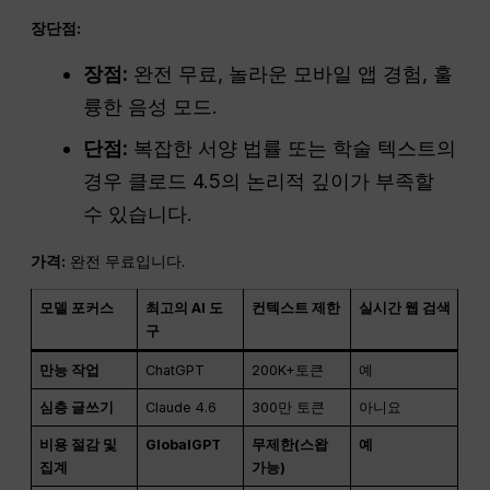
장단점:
장점:
완전 무료, 놀라운 모바일 앱 경험, 훌
륭한 음성 모드.
단점:
복잡한 서양 법률 또는 학술 텍스트의
경우 클로드 4.5의 논리적 깊이가 부족할
수 있습니다.
가격:
완전 무료입니다.
모델 포커스
최고의 AI 도
컨텍스트 제한
실시간 웹 검색
구
만능 작업
ChatGPT
200K+토큰
예
심층 글쓰기
Claude 4.6
300만 토큰
아니요
비용 절감 및
GlobalGPT
무제한(스왑
예
집계
가능)