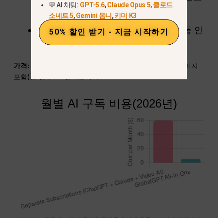
💬 AI 채팅:
GPT-5.6
,
Claude Opus 5
,
클로드
하지 않으며 지리적 차단이 없습니다.
소네트 5
,
Gemini 옴니
,
키미 K3
단점:
독립형 네이티브 앱이 아닌 플랫폼 인
50% 할인 받기 - 지금 시작하기
터페이스입니다.
가격:
기본 요금제는 월 $5.8달러, 프로 요금제(동영상/이미지
포함)는 월 $10.8달러입니다.
월별 AI 구독 비용(2026년)