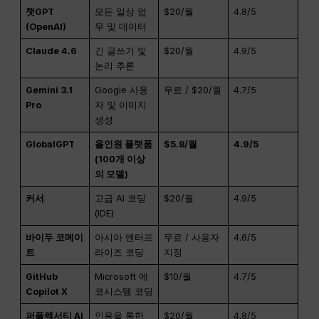
챗GPT
모든 일상 업
$20/월
4.8/5
(OpenAI)
무 및 데이터
Claude 4.6
긴 글쓰기 및
$20/월
4.9/5
논리 추론
Gemini 3.1
Google 사용
무료 / $20/월
4.7/5
Pro
자 및 이미지
생성
GlobalGPT
올인원 플랫폼
$5.8/월
4.9/5
(100개 이상
의 모델)
커서
고급 AI 코딩
$20/월
4.9/5
(IDE)
바이두 코메이
아시아 엔터프
무료 / 사용자
4.6/5
트
라이즈 코딩
지정
GitHub
Microsoft 에
$10/월
4.7/5
Copilot X
코시스템 코딩
퍼플렉서티 AI
인용을 통한
$20/월
4.8/5