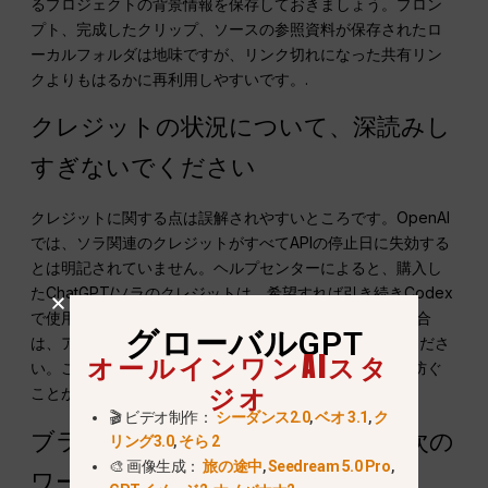
るプロジェクトの背景情報を保存しておきましょう。プロン
プト、完成したクリップ、ソースの参照資料が保存されたロ
ーカルフォルダは地味ですが、リンク切れになった共有リン
クよりもはるかに再利用しやすいです。.
クレジットの状況について、深読みし
すぎないでください
クレジットに関する点は誤解されやすいところです。OpenAI
では、ソラ関連のクレジットがすべてAPIの停止日に失効する
とは明記されていません。ヘルプセンターによると、購入し
たChatGPT/ソラのクレジットは、希望すれば引き続きCodex
で使用できるとのことです。 課金に関する質問がある場合
グローバルGPT
は、アプリのアクセスやAPIの移行とは区別して考えてくださ
オールインワンAIスタ
い。この区別を明確にすることで、誤ったアドバイスを防ぐ
ジオ
ことができます。.
🎬 ビデオ制作：
シーダンス2.0
,
ベオ 3.1
,
ク
ブランドではなく、ジョブごとに次の
リング3.0
,
そら 2
🎨 画像生成：
旅の途中
,
Seedream 5.0 Pro
,
ワークフローを選択してください