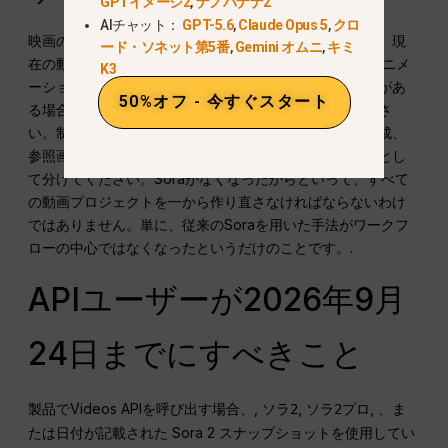
GPTイメージ2
,
ナノバナナ2
AIチャット：
GPT-5.6
,
Claude Opus 5
,
クロ
映画のような「テキストから動画」機能が必要な場合は、現
ード・ソネット第5番
,
Gemini オムニ
,
キミ
在の動画モデルを試してみてください。 既存の映像にアニメ
K3
ーションを追加したり、スタイルを変更したりする必要があ
50%オフ - 今すぐスタート
る場合は、まず「動画から動画」の処理から始めてくださ
い。制作ワークフローを構築する場合は、スクリプト作成、
参照画像の用意、レンダリング、編集を別々のステップとし
て分けてください。Soraがなくなったからといって、すべて
の動画プロジェクトを一から作り直さなければならないわけ
ではありません。単に、従来のSoraを用いた手法がワークフ
ローの中心ではなくなったというだけのことです。.
APIユーザーが2026年9月
24日までにすべきこと
製品でVideos APIを呼び出す場合、,
,
, 、ま
ソラ2
ソラ2プロ
たは日付が記載された Sora 2 スナップショットを使用してい