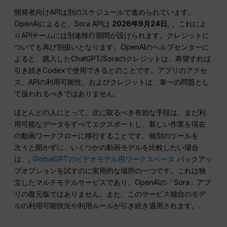
開発者向けAPIは別のスケジュールで進められています。
OpenAIによると、Sora APIは
2026年9月24日
, 、これによ
りAPIチームには別途移行期間が設けられます。クレジットに
ついても再び別扱いとなります。OpenAIのヘルプセンターに
よると、購入したChatGPT/Soraのクレジットは、希望すれば
引き続きCodexで使用できるとのことです。アプリのアクセ
ス、APIの利用可能性、およびクレジットは、単一の問題とし
て扱われるべきではありません。.
ほとんどの人にとって、次に取るべき有効な手段は、まだ利
用可能なデータをすべてエクスポートし、新しい作業を現在
の動画ワークフローに移行することです。個別のツールを
次々と開かずに、いくつかの動画モデルを比較したい場合
は、,
GlobalGPTのビデオモデル用ワークスペース
バックアッ
プオプションを試すのに実用的な場所の一つです。これは独
立したマルチモデルサービスであり、OpenAIの「Sora」アプ
リの復元版ではありません。また、このサービス独自のモデ
ルの利用可能状況や利用ルールが引き続き適用されます。.