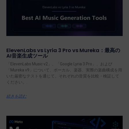
ElevenLabs vs Lyria 3 Pro vs Mureka：最高の
AI音楽生成ツール
「ElevenLabs Music v2」、「Google Lyria 3 Pro」、および
「Mureka v9」について、ボーカル、楽器、実際の楽曲構成を用
いた厳密なテストを通じて、それぞれの音質を比較・検証して
ください。.
続きを読む