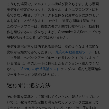
こうした場面で、マルチモデル構成が役立ちます。ある動画
モデルが特定のショット、スタイル、またはプロンプトに対
応できない場合、プロジェクト全体を変更する前に別のモデ
ルを試すことができます。 ただし、過度な期待は禁物です。
このワークフローは、複数のモデル間で比較を行い、動画制
作を継続するのに役立ちますが、OpenAIの公式Soraアプリや
APIの代わりになるものではありません。.
モデル選択が主な目的である場合は、次のようなより広範な
比較から始めてみてください。
最高のAI動画生成ツール
. もし
「ソラ風」のバックアップルートが欲しいとすでに決まって
いる場合は、そのルートに特化したセクションへ進んでくだ
さい。
「Sora」の代替候補リスト
ランダムに選んだ動画編集
ツールを一つずつ試す代わりに。.
迷わずに選ぶ方法
その仕事を基準として選別してください。製品クリップにつ
いては、被写体の安定性と滑らかなカメラワークに注目して
ください。 キャラクターのクリップについては、手の動き、