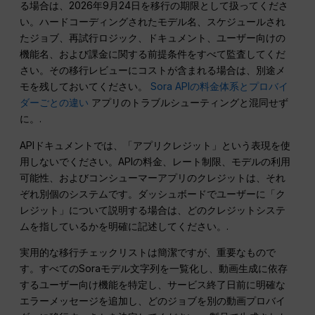
る場合は、2026年9月24日を移行の期限として扱ってくださ
い。ハードコーディングされたモデル名、スケジュールされ
たジョブ、再試行ロジック、ドキュメント、ユーザー向けの
機能名、および課金に関する前提条件をすべて監査してくだ
さい。その移行レビューにコストが含まれる場合は、別途メ
モを残しておいてください。
Sora APIの料金体系とプロバイ
ダーごとの違い
アプリのトラブルシューティングと混同せず
に。.
APIドキュメントでは、「アプリクレジット」という表現を使
用しないでください。APIの料金、レート制限、モデルの利用
可能性、およびコンシューマーアプリのクレジットは、それ
ぞれ別個のシステムです。ダッシュボードでユーザーに「ク
レジット」について説明する場合は、どのクレジットシステ
ムを指しているかを明確に記述してください。.
実用的な移行チェックリストは簡潔ですが、重要なもので
す。すべてのSoraモデル文字列を一覧化し、動画生成に依存
するユーザー向け機能を特定し、サービス終了日前に明確な
エラーメッセージを追加し、どのジョブを別の動画プロバイ