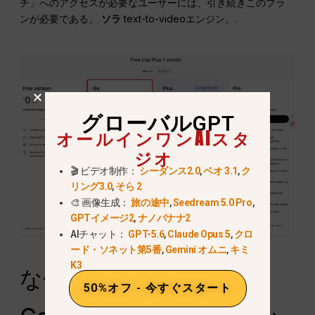
チ」へのアクセスが必要なユーザーには、引き続きこのプラ
ンが必要である。
ソラ
text-to-videoエンジン。.
グローバルGPT
オールインワンAIスタ
ジオ
🎬 ビデオ制作：
シーダンス2.0
,
ベオ 3.1
,
ク
リング3.0
,
そら 2
🎨 画像生成：
旅の途中
,
Seedream 5.0 Pro
,
GPTイメージ2
,
ナノバナナ2
AIチャット：
GPT-5.6
,
Claude Opus 5
,
クロ
ード・ソネット第5番
,
Gemini オムニ
,
キミ
K3
なぜOpenAIはChatGPT
50%オフ - 今すぐスタート