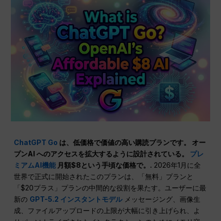
ChatGPT Go
は、低価格で価値の高い購読プランです。
オー
プンAI
へのアクセスを拡大するように設計されている。
プレ
ミアムAI機能
月額$8という手頃な価格で。.
2026年1月に全
世界で正式に開始されたこのプランは、「無料」プランと
「$20プラス」プランの中間的な役割を果たす。ユーザーに最
新の
GPT-5.2 インスタントモデル
メッセージング、画像生
成、ファイルアップロードの上限が大幅に引き上げられ、よ