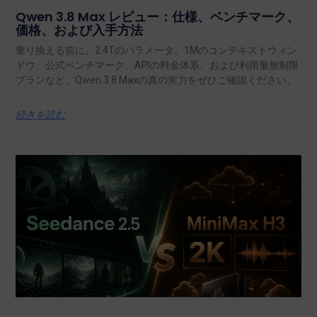
Qwen 3.8 Max レビュー：仕様、ベンチマーク、
価格、および入手方法
乗り換える前に、2.4Tのパラメータ、1Mのコンテキストウィン
ドウ、公式ベンチマーク、APIの料金体系、および利用量無制限
プランなど、Qwen 3.8 Maxの真の実力をぜひご確認ください。.
続きを読む