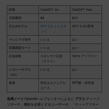
特徴
ChatGPT Go
ChatGPT Plus
月額費用
$8
$20
主なAIモデル
GPT-5.2 インスタ
GPT-5.2の思考
ント
そらビデオ制作
いいえ
はい
深層調査モード
いいえ
はい
広告経験
スポンサー広告
100% アドフリー
（テスト）
レガシーモデル
いいえ
はい
（4o）
最適
学生＆カジュアル
専門家・研究者
ユース
当局ノート
:OpenAIヘルプセンターによると
プラス
ディープ
リサーチ」機能を必要とするユーザーや、「ディープリサー