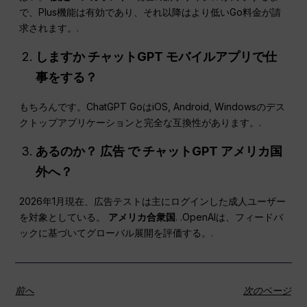
で、Plus機能は有効であり、それ以降はより低いGo料金が請
求されます。.
しますか
チャットGPT
モバイルアプリで仕
事をする？
もちろんです。ChatGPT GoはiOS, Android, Windowsのデス
クトップアプリケーションと完全な互換性があります。.
あるのか？
広告
で
チャットGPT
アメリカ国
外へ？
2026年1月現在、広告テストは主にログインした成人ユーザー
を対象としている。
アメリカ合衆国
. .OpenAIは、フィードバ
ックに基づいてグローバル展開を評価する。.
前へ
次のページ