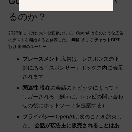
Goで広告をテストしてい
るのか？
2026年に向けた大きな変化として、OpenAIは次のような広告
のテストを開始すると発表した。
無料
そして
チャットGPT
行け
米国のユーザー.
プレースメント
:広告は、レスポンスの下
部にある「スポンサー」ボックス内に表示
されます。.
関連性
:現在の会話のトピックによってト
リガーされる（例えば、レシピの問い合わ
せの後にホットソースを提案する）。.
プライバシー
:OpenAIは次のことを約束し
た。
会話が広告主に販売されることはあ