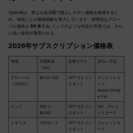
OpenAIは、異なる経済圏で購入しやすい価格を確保するた
め、地域ごとの価格戦略を導入しています。標準的なグロー
バル価格は
$8
米ドル
, インドのような特定の市場では、さら
に低い金利が適用される。.
2026年サブスクリプション価格表
地域
月額料金
主要モデル
支払い方法
（Go）
グローバル
$8.00 USD
GPT-5.2 イン
クレジットカ
（US/EU）
スタント
ード、
Apple/Googl
e Pay
インド
₹399 (～
GPT-5.2 イン
UPI、クレジ
$4.80)
スタント
ットカード
イギリス
7.00ポンド
GPT-5.2 イン
クレジットカ
スタント
ード