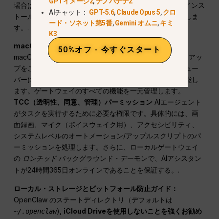
GPTイメージ2
,
ナノバナナ2
場合はインストールし、OpenClaw CLI をグローバルにインス
AIチャット：
GPT-5.6
,
Claude Opus 5
,
クロ
トールし、オンボーディング・ウィザードを直ちに起動しま
ード・ソネット第5番
,
Gemini オムニ
,
キミ
す。.
K3
macOS Companion App：
インストールフローでは、
50%オフ - 今すぐスタート
macOS コンパニオンアプリ（OpenClaw.app）のセットアッ
プをご案内します。このアプリケーションはトップメニュー
バーに常駐し、ゲートウェイのコアブローカーとして機能し
ます。ゲートウェイのすべての機能を一元管理します。
TCC（透明性、同意、管理）パーミッション
AIエージェント
がタスクを実行するために必要な権限です。具体的には、画
面録画、マイク（ボイスウェイク用）、アクセシビリティ、
システムレベルのオートメーション/アップルスクリプトのパ
ーミッションを処理します。さらに、ローカルゲートウェイ
の
バックグラウンド・デーモンで、AIアシスタン
ロンチッド
トが24時間365日オンラインであることを保証する。.
ローカル・ストレージとピットフォール防止ガイド：
OpenClaw のステートディレクトリ（デフォルトは
),
iCloud Driveを使用しないことを強くお勧め
~/.openclaw