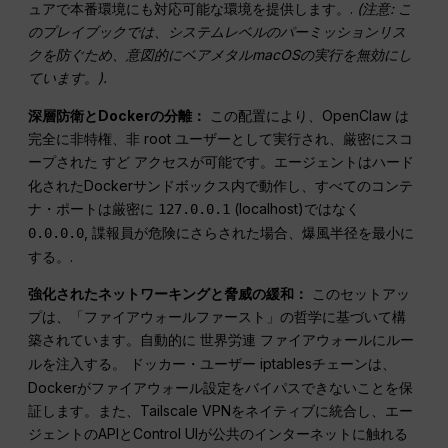
ュアで本番環境にも対応可能な環境を提供します。.
(注意: こ
のプレイブックでは、システムレベルのパーミッションリス
クを防ぐため、意図的にベアメタルmacOSの実行を無効にし
ています。
).
深層防衛とDockerの分離：
この配置により、OpenClaw は
完全に非特権、非 root ユーザーとして実行され、厳密にスコ
ープされた
アクセスが可能です。エージェントはハード
すど
化されたDockerサンドボックス内で動作し、すべてのコンテ
ナ・ポートは厳密に
(localhost)ではなく
127.0.0.1
, 諜報員が危険にさらされた場合、爆風半径を最小に
0.0.0.0
する。.
強化されたネットワーキングと脅威の緩和：
このセットアッ
プは、「ファイアウォールファースト」の哲学に基づいて構
築されています。自動的に
ファイアウォールにルー
世界労連
ルを注入する。
iptablesチェーンは、
ドッカー・ユーザー
Dockerがファイアウォール設定をバイパスできないことを保
証します。また、Tailscale VPNをネイティブに統合し、エー
ジェントのAPIとControl UIが公共のインターネットに触れる