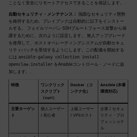
ことなく安全にリモートアクセスできることを保証します。.
自動セキュリティ・メンテナンス：
強固なセキュリティ態勢
を維持するため、プレイブックは自動的に以下をインストー
ルする。
SSHブルートフォース攻撃から保
フェイルツーバン
護するために、次のように設定します。
無人アップグレード
を使用して、ホストオペレーティングシステムが自動セキュ
リティパッチを受信するようにします。この配備を開始する
には
ansible-galaxy collection install
をAnsibleコントロール・ノードに追
openclaw.installer
加します。.
特徴
ワンクリック
Docker（コ
Ansible (本番
スクリプト
ンテナ化）
環境対応)
（curl）
主要ターゲッ
個人ユーザー
上級ユーザー
企業 / セキュ
ト
/ 初心者
/ VPSホスト
リティ・プロ
フェッショナ
ル