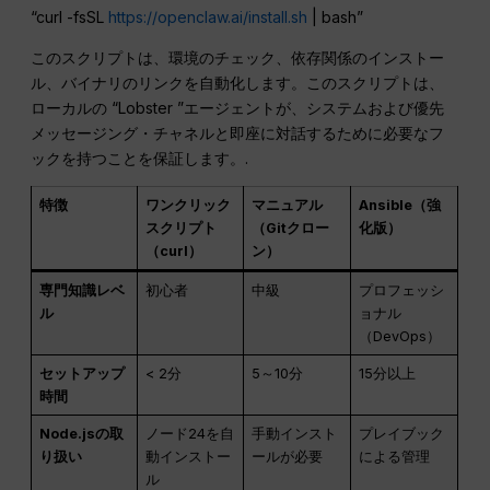
“curl -fsSL
https://openclaw.ai/install.sh
| bash”
このスクリプトは、環境のチェック、依存関係のインストー
ル、バイナリのリンクを自動化します。このスクリプトは、
ローカルの “Lobster ”エージェントが、システムおよび優先
メッセージング・チャネルと即座に対話するために必要なフ
ックを持つことを保証します。.
特徴
ワンクリック
マニュアル
Ansible（強
スクリプト
（Gitクロー
化版）
（curl）
ン）
専門知識レベ
初心者
中級
プロフェッシ
ル
ョナル
（DevOps）
セットアップ
< 2分
5～10分
15分以上
時間
Node.jsの取
ノード24を自
手動インスト
プレイブック
り扱い
動インストー
ールが必要
による管理
ル