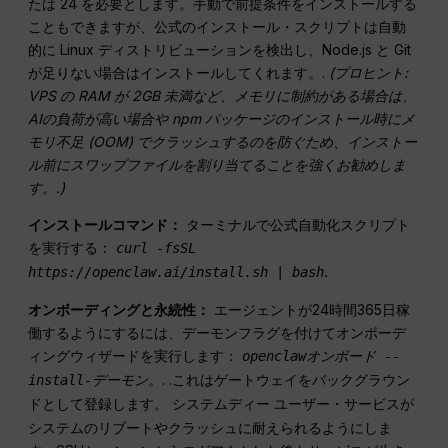
たは 24 を必要とします。手動で前提条件をインストールする
こともできますが、公式のインストール・スクリプトは自動
的に Linux ディストリビューションを検出し、Node.js と Git
が足りない場合はインストールしてくれます。.
(プロヒント:
VPS の RAM が 2GB 未満など、メモリに制約がある場合は、
AIの負荷が高い場合や npm パッケージのインストール時にメ
モリ不足 (OOM) でクラッシュするのを防ぐため、インストー
ル前にスワップファイルを割り当てることを強くお勧めしま
す。
.)
インストールコマンド：
ターミナルで公式自動化スクリプト
を実行する：
curl -fsSL
.
https://openclaw.ai/install.sh | bash
オンボーディングと永続性：
エージェントが24時間365日稼
働するようにするには、デーモンフラグを付けてオンボーデ
ィングウィザードを実行します：
openclawオンボード --
. .これはゲートウェイをバックグラウン
install-デーモン
。
ドとして登録します。
ユーザー・サービスが
システムディー
システムのリブートやクラッシュに耐えられるようにしま