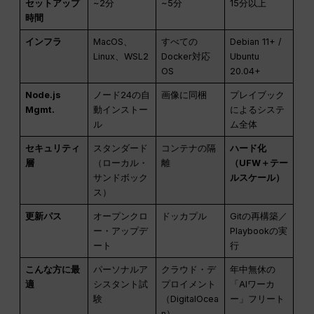
セットアップ
~2分
~5分
15分以上
時間
インフラ
MacOS、
すべての
Debian 11+ /
Linux、WSL2
Docker対応
Ubuntu
OS
20.04+
Node.js
ノード24の自
画像に同梱
プレイブック
Mgmt.
動インストー
によるシステ
ル
ム全体
セキュリティ
スタンダード
コンテナの隔
ハード化
層
（ローカル・
離
（UFW＋テー
サンドボック
ルスケール）
ス）
更新パス
オープンクロ
ドッカプル
Gitの再構築／
ー・アップデ
Playbookの実
ート
行
こんな方に最
パーソナルア
クラウド・デ
年中無休の
適
シスタント試
プロイメント
「AIワーカ
験
（DigitalOcea
ー」フリート
n）