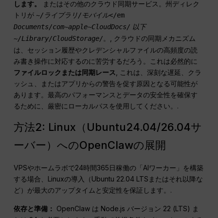
します。
またはその他のクラウド同期サービス。州ディレク
トリが
~/ライブラリ/モバイル
</em
以下
Documents/com~apple~CloudDocs/
, クラウドの同期メカニズム
~/Library/CloudStorage/
。
は、セッション履歴やクレデンシャルファイルの高頻度の読
み書き操作に対応するのに苦労するだろう。これは必然的に
ファイルロックまたは同期レース
, これは、深刻な遅延、クラ
ッシュ、またはアプリからの警告を促す原因となる可能性が
あります。最高のパフォーマンスとデータの安全性を確保す
るために、厳密にローカルパスを使用してください。.
方法2: Linux（Ubuntu24.04/26.04サ
ーバー）へのOpenClawの展開
VPSやホームラボで24時間365日稼働の「AIワーカー」を構築
する場合、Linuxの導入（Ubuntu 22.04 LTSまたはそれ以降な
ど）が最大のアップタイムと安定性を保証します。.
依存と準備：
OpenClaw は Node.js バージョン 22 (LTS) ま