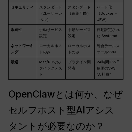
セキュリティ
スタンダード
スタンダード
ハード化
（ユーザーレ
（編集可能）
（Docker +
ベル）
UFW）
永続性
手動サービス
手動サービス
自動設定され
設定
設定
た Systemd
ネットワーキ
ローカルホス
ローカルホス
統合テールス
ング
トのみ
トのみ
ケールVPN
最適
Mac/PCでの
プラグイン開
24時間365日
クイックテス
発者
稼働のVPS
ト
“AI社員”
OpenClawとは何か、なぜ
セルフホスト型AIアシス
タントが必要なのか？