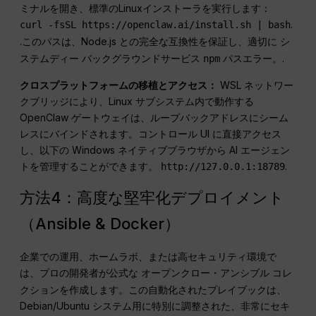
ミナルを開き、標準のLinuxインストーラを実行します：
.
curl -fsSL https://openclaw.ai/install.sh | bash
.このパスは、Node.js との完全な互換性を保証し、適切に
シ
バックグラウンドサービス
パスエラー。.
ステムディー
npm
クロスプラットフォームの移植とアクセス：
WSL ネットワー
クブリッジにより、Linux サブシステム内で動作する
OpenClaw ゲートウェイは、ループバックアドレスにシーム
レスにバインドされます。コントロール UI に直接アクセス
し、以下の Windows ネイティブブラウザから AI エージェン
トを管理することができます。
.
http://127.0.0.1:18789
方法4：高度な堅牢化デプロイメント
（Ansible & Docker）
企業での運用、ホームラボ、または高セキュリティ環境で
は、プロの開発者が公式な
コレ
オープンクロー・アンシブル
クションを作成します。この自動化されたプレイブックは、
Debian/Ubuntu システム用に特別に調整された、非常にセキ