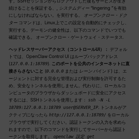
す。SSHセッションからログアウトした後もサービスが生き
続けることを保証する、,
システムディー
“lingering ”を有効
にしなければならない。を実行する。
オープンクロー・ドク
コマンドは、Linux上でこの設定を自動的にチェックし、
ター
実行する。デーモンの健全性は、以下のコマンドでいつでも
確認できる。
.
オープンクロー・ゲートウェイ・ステータス
ヘッドレスサーバーアクセス（コントロールUI）：
デフォル
トでは、OpenClaw Control UI はループバックアドレス
(
).
このポートを公共のインターネットに直
127.0.0.1:18789
接さらさないこと
(
または
バインド) は、エ
0.0.0.0
レーン
ージェントに対する完全な管理および実行制御を許可するた
め、安全なトンネルを使用しません。代わりに、ローカルコ
ンピュータのブラウザからダッシュボードに安全にアクセス
するには、SSHトンネルを使用します：
ssh -N -L
.
トンネルがア
18789:127.0.0.1:18789 user@SERVER_IP
クティブになったら
をローカル
http://127.0.0.1:18789/
ブラウザで実行してください。認証トークンの入力を求めら
れますので、以下のコマンドを実行してサーバーから認証ト
ークンを取得します。
openclaw 設定 get