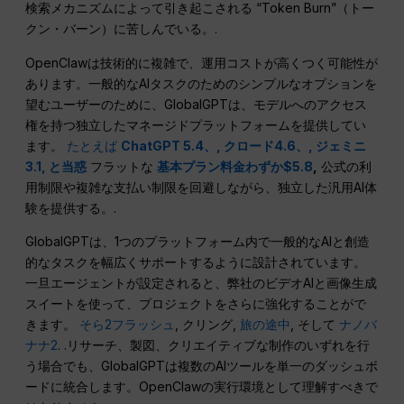
検索メカニズムによって引き起こされる “Token Burn”（トー
クン・バーン）に苦しんでいる。.
OpenClawは技術的に複雑で、運用コストが高くつく可能性が
あります。一般的なAIタスクのためのシンプルなオプションを
望むユーザーのために、GlobalGPTは、モデルへのアクセス
権を持つ独立したマネージドプラットフォームを提供してい
ます。
たとえば
ChatGPT 5.4、,
クロード4.6、,
ジェミニ
3.1,
と当惑
フラットな
基本プラン料金わずか$5.8
,
公式の利
用制限や複雑な支払い制限を回避しながら、独立した汎用AI体
験を提供する。.
GlobalGPTは、1つのプラットフォーム内で一般的なAIと創造
的なタスクを幅広くサポートするように設計されています。
一旦エージェントが設定されると、弊社のビデオAIと画像生成
スイートを使って、プロジェクトをさらに強化することがで
きます。
そら2フラッシュ
, クリング,
旅の途中
, そして
ナノバ
ナナ2
. .リサーチ、製図、クリエイティブな制作のいずれを行
う場合でも、GlobalGPTは複数のAIツールを単一のダッシュボ
ードに統合します。OpenClawの実行環境として理解すべきで