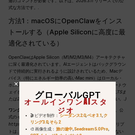
連のコマンドが必要です。以下は、2026.3.11 リリースでの公
式な方法です。.
方法1：macOSにOpenClawをインス
トールする（Apple Siliconに高度に最
適化されている）
OpenClawはApple Silicon（M1/M2/M3/M4）アーキテクチャ
に深く最適化されています。AIエージェントはバックグラウン
ドで持続的に実行されるように設計されているため、Macデ
バイス（特にエネルギー効率の高いMac mini）はローカル・
ホスティングに理想的な環境となっています。.
(注：ゲートウ
ェイを実行する前に、システムにNode.jsバージョン22 LTSま
グローバルGPT
オールインワンAIスタ
たは24がインストールされていることを確認してください。
.)
ジオ
ワンクリックインストールコマンド：
ターミナルを開き、公
🎬 ビデオ制作：
シーダンス2.0
,
ベオ 3.1
,
ク
式のインストールスクリプトを実行する：
curl -fsSL
リング3.0
,
そら 2
このスクリプ
https://openclaw.ai/install.sh | bash
🎨 画像生成：
旅の途中
,
Seedream 5.0 Pro
,
トは、macOS 環境を自動的に検出し、Node.js と Git がない