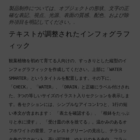
製品制作については、オブジェクトの形状、文字の正
確な表記、視点、光源、表面の質感、配色、および除
外項目を明記してください。.
テキストが調整されたインフォグラフ
ィック
観葉植物を初めて育てる人向けの、すっきりとした縦型のイ
ンフォグラフィックを作成してください。上部に「WATER 
SMARTER」というタイトルを配置します。その下に、
「CHECK」、「WATER」、「DRAIN」と正確にラベル付けされ
た、3つの等しいサイズのイラスト入りセクションを表示しま
す。各セクションには、シンプルなアイコン1つと、1行の短
い本文が含まれます： 「表土を確認する」、「根鉢をたっぷ
りと水に浸す」、「受け皿の水を捨てる」。温かみのあるオ
フホワイトの背景、フォレストグリーンの見出し、テラコッ
タ色のアクセント、高い可読性、ゆとりのある余白、フラッ