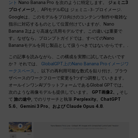
ント
Nano Banana Pro を次のように特定します。
ジェミニ3
プロイメージ
, 、APIモデルIDは
.
ジェミニ-3-プロイメージ
Googleは、このモデルをプロ向けのコンテンツ制作や複雑な
指示に対応するものとして位置付けていますが、Nano
Banana 2はより高速な汎用モデルです。この違いは重要で
す。なぜなら、プロンプトガイドでは、すべてのNano
Bananaモデルを同じ製品として扱うべきではないからです。.
この記事を読みながら、この構成を実際に試してみたいです
か？ それでは、
GlobalGPT上のNano Banana Proイメージワ
ークスペース
, 、以下の再利用可能な数式を貼り付け、ブラウ
ザベースのワークフローで変更を1つずつ調整していきます。
オールインワンAIプラットフォームであるGlobal GPTでは、
次のような画像モデルも提供しています。
GPT画像2、,
そし
て
旅の途中
, でのリサーチと執筆
Perplexity、ChatGPT
5.6、Gemini 3 Pro、および Claude Opus 4.8
.