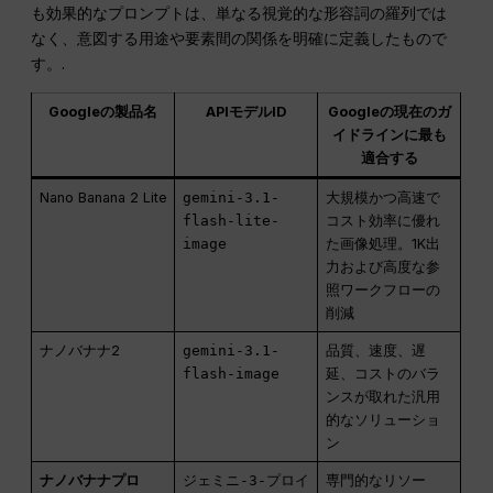
も効果的なプロンプトは、単なる視覚的な形容詞の羅列では
なく、意図する用途や要素間の関係を明確に定義したもので
す。.
Googleの製品名
APIモデルID
Googleの現在のガ
イドラインに最も
適合する
Nano Banana 2 Lite
gemini-3.1-
大規模かつ高速で
flash-lite-
コスト効率に優れ
image
た画像処理。1K出
力および高度な参
照ワークフローの
削減
ナノバナナ2
gemini-3.1-
品質、速度、遅
flash-image
延、コストのバラ
ンスが取れた汎用
的なソリューショ
ン
ナノバナナプロ
ジェミニ-3-プロイ
専門的なリソー