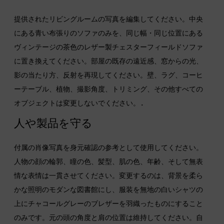
提供されたリビングルームの写真を編集してください。中央
にある青い布張りのソファのみを、同じ幅・同じ位置にある
ヴィンテージの茶色のレザー製チェスターフィールドソファ
に置き換えてください。部屋の既存の遠近感、窓からの光、
影の当たり方、反射を再現してください。壁、ラグ、コーヒ
ーテーブル、植物、撮影角度、トリミング、その他すべての
オブジェクトは変更しないでください。.
人や製品を守る
付属の肖像写真を身元確認の参考として使用してください。 
人物の顔の輪郭、瞳の色、髪型、肌の色、年齢、そして無表
情な表情は一貫させてください。変更するのは、背景を柔ら
かな照明のモダンな図書館にし、服装を無地の白いシャツの
上にチャコールグレーのブレザーを羽織ったものにすること
のみです。元の頭の角度と肩の位置は維持してください。自