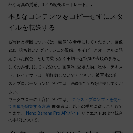
然な写真の質感、3:4の縦長ポートレート。.
不要なコンテンツをコピーせずにスタ
イルを転送する
被写体と構図については、画像1を参考にしてください。画像
2は、落ち着いたグアッシュの質感、ネイビーとオークルに限
定された配色、そして柔らかく不均一な筆跡の表現の参考と
してのみ使用してください。画像2の登場人物、物体、テキス
ト、レイアウトは一切模倣しないでください。被写体のポー
ズとプロポーションについては、画像1のものを維持してくだ
さい。.
ワークフローの全容については、
テキストプロンプトを使っ
て画像を編集する方法
. 開発者は、以下の手順に従うこともで
きます。
Nano Banana Pro APIガイド
リクエストおよび統合
の手順について。.