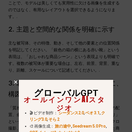
ことで、モデルは美しくても実用性に欠ける画像を生成する
のではなく、有用なレイアウトを選択できるようになりま
す。.
2. 主題と空間的な関係を明確に示す
主な被写体、その特徴、動き、そして他の要素との位置関係
を明記してください。「銀色の箱の横にある赤い靴」という
表現は、「おしゃれな商品シーン」という表現よりも明確で
す。複数の被写体が重要な場合は、左右、前景、背景、重な
り、距離、スケールについて記述してください。.
3. 装飾的なディテールを加える前に、
グローバルGPT
構図を決める
オールインワンAIスタ
ジオ
「質感」を表す言葉を加える前に、構図、視点、被写体の配
🎬 ビデオ制作：
シーダンス2.0
,
ベオ 3.1
,
ク
置、余白を決めておきましょう。「傑作」や「受賞歴あり」
リング3.0
,
そら 2
といったありきたりな表現よりも、ワイドショット、マクロ
🎨 画像生成：
旅の途中
,
Seedream 5.0 Pro
,
撮影、ローアングル、俯瞰構図、あるいは中央に配置した商