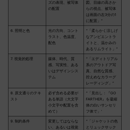
ズの表現、被写体
図、目線の高さか
の配置
らの視点、被写体
は画面の左3分の1
に配置」”
6. 照明と色
光の方向、コント
“「柔らかく涼しげ
ラスト、色温度、
なアンビエントラ
配色
イトと、温かみの
あるリムライト」”
7. 視覚的処理
媒体、時代、質
“「エディトリアル
感、写実性、ある
系のアウトドア写
いはデザインシス
真、自然な質感、
テム
控えめなカラーグ
レーディング」”
8. 原文通りのテキ
必ず含める必要が
“「見出し：『GO
スト
ある単語（大文字
FARTHER』を凝縮
小文字や配置を含
体の白いサンセリ
めて）
フ体で」‘
9. 制約条件
変更してはならな
“「ジャケットの色
い、あるいは視覚
とリュックサック