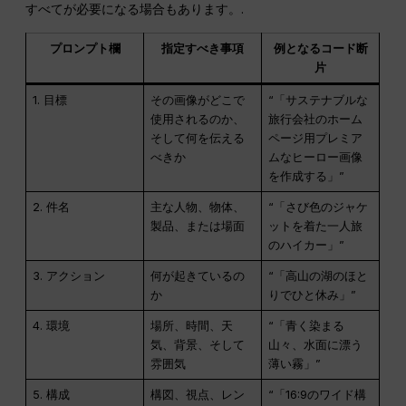
すべてが必要になる場合もあります。.
プロンプト欄
指定すべき事項
例となるコード断
片
1. 目標
その画像がどこで
“「サステナブルな
使用されるのか、
旅行会社のホーム
そして何を伝える
ページ用プレミア
べきか
ムなヒーロー画像
を作成する」”
2. 件名
主な人物、物体、
“「さび色のジャケ
製品、または場面
ットを着た一人旅
のハイカー」”
3. アクション
何が起きているの
“「高山の湖のほと
か
りでひと休み」”
4. 環境
場所、時間、天
“「青く染まる
気、背景、そして
山々、水面に漂う
雰囲気
薄い霧」”
5. 構成
構図、視点、レン
“「16:9のワイド構