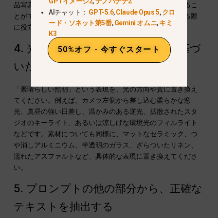
GPTイメージ2
,
ナノバナナ2
品写真といった手法の方が、より確実に仕上がりを変えるこ
AIチャット：
GPT-5.6
,
Claude Opus 5
,
クロ
とができます。カメラ用語は、目に見える判断を説明する際
ード・ソネット第5番
,
Gemini オムニ
,
キミ
に役立ちます。.
K3
4. 光、色、素材について、観察に基づ
50%オフ - 今すぐスタート
いた言葉で説明する
「素晴らしい照明」という表現を、光の方向や質に置き換え
てください。例えば、カメラ左側から差し込む柔らかな窓
光、真昼の強い日差し、温かみのある逆光、拡散されたスタ
ジオのキーライト、あるいは涼しげな環境光のフィルライト
などです。素材についても同様に、マットなセラミック、つ
や消しアルミニウム、半透明のガラス、ざらついたリネン、
濡れたアスファルトなど、具体的な表現に置き換えてくださ
い。.
5. プロンプトの他の部分から、正確な
テキストを抽出する