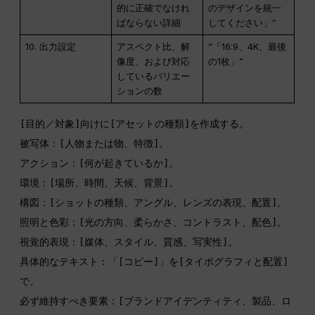
的に正確でなけれ
のデザインを統一
ばならない詳細
してください」”
10. 出力設定
アスペクト比、解
“「16:9、4K、最後
像度、および対応
の1枚」”
しているバリエー
ションの数
[目的／対象]向けに[アセットの種類]を作成する。

被写体：[人物または物、特徴]。

アクション：[何が起きているか]。

環境：[場所、時間、天候、背景]。

構図：[ショットの種類、アングル、レンズの表現、配置]。

照明と色彩：[光の方向、柔らかさ、コントラスト、配色]。

視覚的表現：[媒体、スタイル、質感、写実性]。

具体的なテキスト：「[コピー]」を[タイポグラフィと配置]
で。

必ず維持すべき要素：[ブランドアイデンティティ、製品、ロ