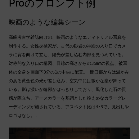
Proのプロンプト例
映画のような編集シーン
高級考古学雑誌向けの、映画のようなエディトリアル写真を
制作する。女性探検家が、古代の砂岩の神殿の入り口でカメ
ラに背を向けて立ち、陽光が差し込む内部を見つめている。
対称的な入り口の構図、目線の高さからの35mmの視点、被写
体の全身を画面下3分の1の中央に配置。 開口部からは温かみ
のある黄金色の光が差し込み、空気中には微かな塵が舞って
いる。影は濃いが輪郭がはっきりしており、風化した石の質
感が際立ち、アースカラーを基調とした控えめなカラーグレ
ーディングが施されている。アスペクト比は4:3で、見出しや
ロゴはなし。.