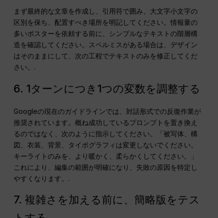
まず最終的な文章を作成し、引用符で囲み、大文字小文字の
区別を保ち、配置すべき場所を明記してください。情報量の
多いポスターを依頼する前に、シンプルなテキストの階層構
造を確認してください。スペルミスがある場合は、デザイン
はそのままにして、次の工程でテキストのみを修正してくだ
さい。.
6. 1ターンにつき1つの変数を調整する
Googleの現在のガイドラインでは、対話形式での反復作業が
推奨されています。概ね成功しているプロンプトを置き換え
るのではなく、次のように指示してください。「被写体、構
図、衣装、背景、タイポグラフィは変更しないでください。
キーライトのみを、より暖かく、柔らかくしてください。」
これにより、編集の範囲が明確になり、失敗の原因を特定し
やすくなります。.
7. 複雑さを加える前に、簡略版をテス
トする