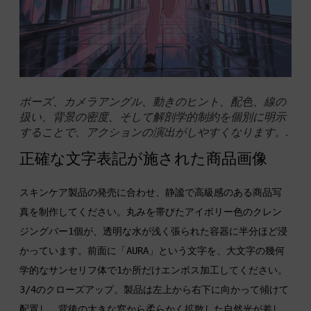
ポーズ、カメラアングル、動きのヒント、配色、線の
扱い、背景の密度、そして解剖学的制約を個別に明示
することで、アクションの演出がしやすくなります。.
正確な文字表記が施された商品画像
スキンケア製品の発売に合わせ、静謐で高級感のある商品写
真を制作してください。丸みを帯びたアイボリー色のクレン
ジングバー1個が、透明な水が浅く張られた容器に半分ほど浸
かっています。前面に「AURA」という文字を、大文字の幾何
学的なサンセリフ体で1か所だけエンボス加工してください。 
3/4のクローズアップ。製品は左上から右下に向かって傾けて
配置し、背後の大きな窓から柔らかく拡散した自然光が差し