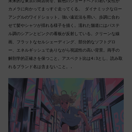
未来的な東京の商店街を、銀色のショートヘアの若い女性が
カメラに向かってまっすぐ走ってくる。 ダイナミックなロー
アングルのワイドショット。強い遠近法を用い、歩調に合わ
せて髪やシャツが揺れる様子を描く。濡れた舗道にはパステ
ル調のシアンとピンクの看板が反射している。クリーンな線
画、フラットなセルシェーディング、部分的なソフトグロ
ー、エネルギッシュでありながら視認性の高い背景。両手の
解剖学的正確さを保つこと。アスペクト比は4:3とし、読み取
れるブランド名は含まないこと。.