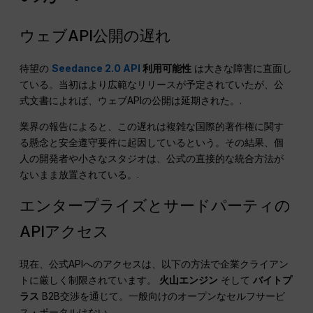
ウェブAPI公開の遅れ
待望の
Seedance 2.0 API
利用可能性
は大きな障害に直面し
ている。当初はより広範なリリースが予定されていたが、公
式文書によれば、ウェブAPIの公開は延期された。.
業界の報告によると、この遅れは複雑な国際的著作権に関す
る懸念と安全遵守要件に起因しているという。その結果、個
人の開発者や小さなスタジオは、公式の直接的な統合方法が
ないまま放置されている。.
エンタープライズとサードパーティの
APIアクセス
現在、公式APIへのアクセスは、以下の方法で企業クライアン
トに厳しく制限されています。
火山エンジン
そして
バイトプ
ラス
B2B交渉を通じて。一般向けのオープンなセルフサービ
ス・ポータルはない。.