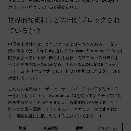
するには、有効な中国の+86電話番号と認証されたDouyinア
カウントを所有している必要があります。.
世界的な規制：どの国がブロックされ
ているか？
中国本土以外では、まだアクセスにばらつきがある。一部の
海外市場では、CapCutを通じてDreamina Seedance 2.0の展
開が始まっているが、国や利用資格、有料プランの有無によ
って利用可能な状況は異なる。国際的なByteDanceプラット
フォーム
ドリーミーナ
そして
ドウバオAI
はまだ2.0モデルを
統合していない。.
これらの地域のユーザーは、サードパーティのアグリゲータ
ーを利用しない限り、Seedance 2.0を使ってネイティブに動
画を生成することができません。標準的なVPNを使用してこ
れらの制限を回避しようとすると、アカウントが禁止された
り、電話認証に失敗したりすることがよくあります。.
地域
空席状況
備考
プラットフォ