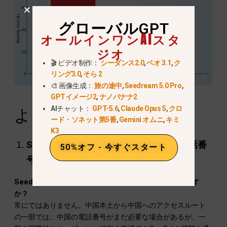
グローバルGPT
オールインワンAIスタ
ジオ
🎬 ビデオ制作：
シーダンス2.0
,
ベオ 3.1
,
ク
リング3.0
,
そら 2
🎨 画像生成：
旅の途中
,
Seedream 5.0 Pro
,
GPTイメージ2
,
ナノバナナ2
AIチャット：
GPT-5.6
,
Claude Opus 5
,
クロ
よくある質問
ード・ソネット第5番
,
Gemini オムニ
,
キミ
K3
Seedance 2.0を利用するには中国の電話番
50%オフ - 今すぐスタート
号が必要ですか？
Seedance 2.0を利用するには中国の電話番号が必要です
か？
常にではありません。中国本土から中国へのアクセスルート
の一部では、中国の電話番号がまだ必要な場合があるが、一