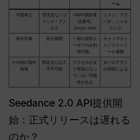
ーム
中国本土
完全なパブ
+86中国語電
ジメン、ドウ
リック・アク
話番号,
バオ、シャオ
セス
Douyin Auth
ユンク
海外市場
部分展開
一部の有料ユ
キャップカッ
ーザーのみ利
ト／ドリーミ
用可能。
ーナ展開
その他の海外
限定または入
アクセスがま
ロールアウト
地域
手不可能
だ有効になっ
の段階による
ていない可能
性がある
Seedance 2.0 API提供開
始：正式リリースは遅れる
のか？