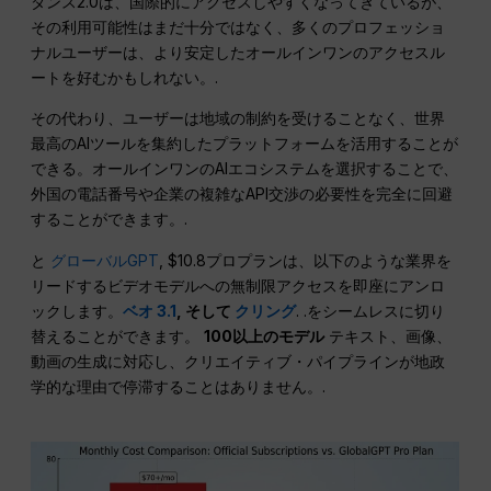
ダンス2.0は、国際的にアクセスしやすくなってきているが、
その利用可能性はまだ十分ではなく、多くのプロフェッショ
ナルユーザーは、より安定したオールインワンのアクセスル
ートを好むかもしれない。.
その代わり、ユーザーは地域の制約を受けることなく、世界
最高のAIツールを集約したプラットフォームを活用することが
できる。オールインワンのAIエコシステムを選択することで、
外国の電話番号や企業の複雑なAPI交渉の必要性を完全に回避
することができます。.
と
グローバルGPT
, $10.8プロプランは、以下のような業界を
リードするビデオモデルへの無制限アクセスを即座にアンロ
ックします。
ベオ 3.1
, そして
クリング
. .をシームレスに切り
替えることができます。
100以上のモデル
テキスト、画像、
動画の生成に対応し、クリエイティブ・パイプラインが地政
学的な理由で停滞することはありません。.