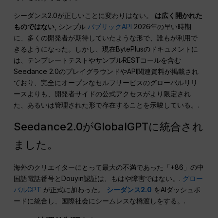
シーダンス2.0が正しいことに変わりはない。
は広く開かれた
ものではない
, シンプル
パブリックAPI
2026年の早い時期
に、多くの開発者が期待していたような形で、誰もが利用で
きるようになった。しかし、現在BytePlusのドキュメントに
は、テンプレートテストやサンプルRESTコールを含む
Seedance 2.0のプレイグラウンドやAPI関連資料が掲載され
ており、完全にオープンなセルフサービスのグローバルリリ
ースよりも、開発者サイドの公式アクセスがより限定され
た、あるいは管理された形で存在することを示唆している。.
Seedance2.0がGlobalGPTに統合され
ました。
海外のクリエイターにとって最大の不満であった「+86」の中
国語電話番号とDouyin認証は、もはや障害ではない。.
グロー
バルGPT
が正式に加わった。
シーダンス2.0
をAIダッシュボ
ードに統合し、国際社会にシームレスな橋渡しをする。.