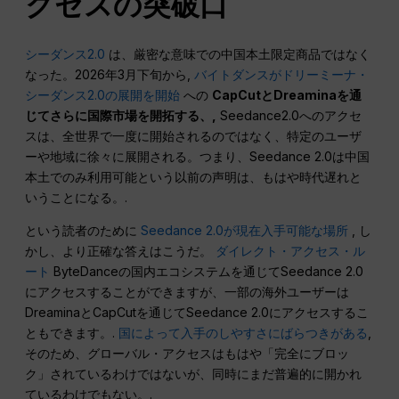
クセスの突破口
シーダンス2.0
は、厳密な意味での中国本土限定商品ではなく
なった。2026年3月下旬から,
バイトダンスがドリーミーナ・
シーダンス2.0の展開を開始
への
CapCutとDreaminaを通
じてさらに国際市場を開拓する、,
Seedance2.0へのアクセ
スは、全世界で一度に開始されるのではなく、特定のユーザ
ーや地域に徐々に展開される。つまり、Seedance 2.0は中国
本土でのみ利用可能という以前の声明は、もはや時代遅れと
いうことになる。.
という読者のために
Seedance 2.0が現在入手可能な場所
, し
かし、より正確な答えはこうだ。
ダイレクト・アクセス・ル
ート
ByteDanceの国内エコシステムを通じてSeedance 2.0
にアクセスすることができますが、一部の海外ユーザーは
DreaminaとCapCutを通じてSeedance 2.0にアクセスするこ
ともできます。.
国によって入手のしやすさにばらつきがある
,
そのため、グローバル・アクセスはもはや「完全にブロッ
ク」されているわけではないが、同時にまだ普遍的に開かれ
ているわけでもない。.