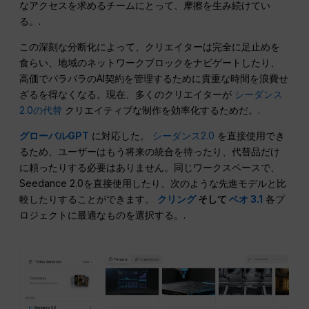
なアクセスを求めるチームにとって、摩擦を生み続けてい
る。.
この深刻な分断化によって、クリエイターは完全に足止めを
食らい、地域のネットワークブロックをナビゲートしたり、
高価でバラバラのAI契約を管理するために貴重な時間を浪費せ
ざるを得なくなる。現在、多くのクリエイターが
シーダンス
2.0の代替
クリエイティブな制作を効率化するためだ。.
グローバルGPT
に対応した。
シーダンス2.0
を直接使用でき
るため、ユーザーはもう将来の統合を待ったり、代替品だけ
に頼ったりする必要はありません。同じワークスペースで、
Seedance 2.0を直接使用したり、次のような先進モデルと比
較したりすることができます。
クリング
そして
ベオ 3.1
各プ
ロジェクトに最適なものを選択する。.