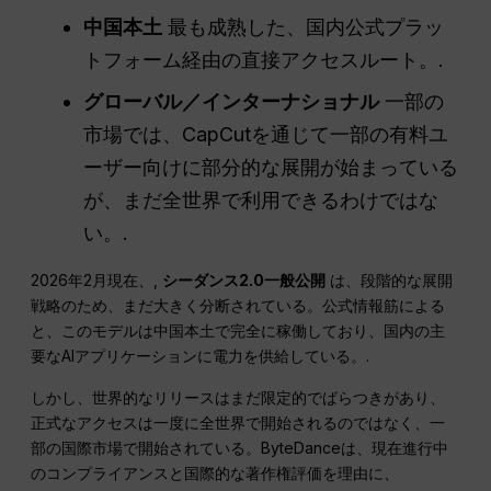
中国本土
最も成熟した、国内公式プラッ
トフォーム経由の直接アクセスルート。.
グローバル／インターナショナル
一部の
市場では、CapCutを通じて一部の有料ユ
ーザー向けに部分的な展開が始まっている
が、まだ全世界で利用できるわけではな
い。.
2026年2月現在、,
シーダンス2.0一般公開
は、段階的な展開
戦略のため、まだ大きく分断されている。公式情報筋による
と、このモデルは中国本土で完全に稼働しており、国内の主
要なAIアプリケーションに電力を供給している。.
しかし、世界的なリリースはまだ限定的でばらつきがあり、
正式なアクセスは一度に全世界で開始されるのではなく、一
部の国際市場で開始されている。ByteDanceは、現在進行中
のコンプライアンスと国際的な著作権評価を理由に、