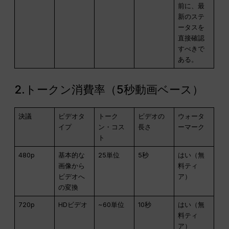
前に、最
新のステ
ータスを
直接確認
すべきで
ある。
2.トークン消費率（5秒動画ベース）
決議
ビデオタ
トーク
ビデオの
ウォータ
イプ
ン・コス
長さ
ーマーク
ト
480p
基本的な
25単位
5秒
はい（無
画像から
料ティ
ビデオへ
ア）
の変換
720p
HDビデオ
~60単位
10秒
はい（無
料ティ
ア）