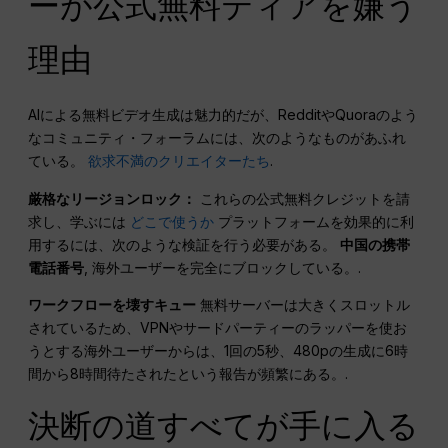
ーが公式無料ティアを嫌う
理由
AIによる無料ビデオ生成は魅力的だが、RedditやQuoraのよう
なコミュニティ・フォーラムには、次のようなものがあふれ
ている。
欲求不満のクリエイターたち
.
厳格なリージョンロック：
これらの公式無料クレジットを請
求し、学ぶには
どこで使うか
プラットフォームを効果的に利
用するには、次のような検証を行う必要がある。
中国の携帯
電話番号
, 海外ユーザーを完全にブロックしている。.
ワークフローを壊すキュー
無料サーバーは大きくスロットル
されているため、VPNやサードパーティーのラッパーを使お
うとする海外ユーザーからは、1回の5秒、480pの生成に6時
間から8時間待たされたという報告が頻繁にある。.
決断の道すべてが手に入る