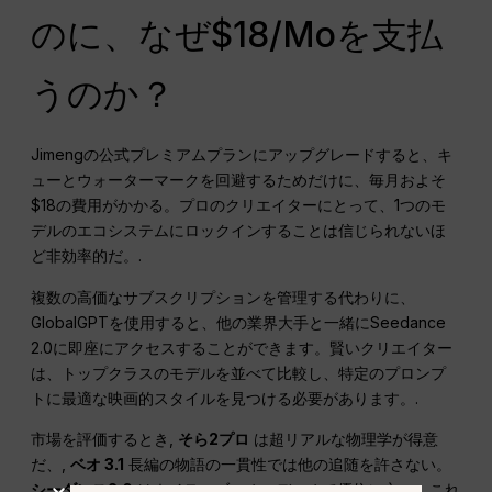
のに、なぜ$18/Moを支払
うのか？
Jimengの公式プレミアムプランにアップグレードすると、キ
ューとウォーターマークを回避するためだけに、毎月およそ
$18の費用がかかる。プロのクリエイターにとって、1つのモ
デルのエコシステムにロックインすることは信じられないほ
ど非効率的だ。.
複数の高価なサブスクリプションを管理する代わりに、
GlobalGPTを使用すると、他の業界大手と一緒にSeedance
2.0に即座にアクセスすることができます。賢いクリエイター
は、トップクラスのモデルを並べて比較し、特定のプロンプ
トに最適な映画的スタイルを見つける必要があります。.
市場を評価するとき,
そら2プロ
は超リアルな物理学が得意
だ、,
ベオ 3.1
長編の物語の一貫性では他の追随を許さない。
シーダンス2.0
はネイティブ・オーディオで優位に立つ。これ