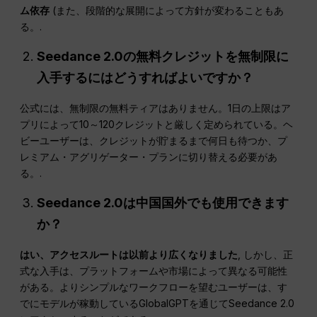
ム依存
(また、段階的な展開によって方針が変わることもあ
る。.
Seedance 2.0の無料クレジットを無制限に
入手するにはどうすればよいですか？
公式には、無制限の無料ティアはありません。1日の上限はア
プリによって10～120クレジットと厳しく定められている。ヘ
ビーユーザーは、クレジットが貯まるまで何日も待つか、プ
レミアム・アグリゲーター・プランに切り替える必要があ
る。.
Seedance 2.0は中国国外でも使用できます
か？
はい、アクセスルートは以前より広くなりました
, しかし、正
式な入手は、プラットフォームや市場によって異なる可能性
がある。よりシンプルなワークフローを望むユーザーは、す
でにモデルが稼動しているGlobalGPTを通じてSeedance 2.0