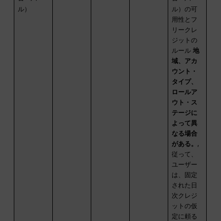
ル）
ル）の可
用性とフ
リークレ
ジットの
ルール
地
域、アカ
ウント・
タイプ、
ロールア
ウト・ス
テージに
よって異
なる場合
がある。
,
従って、
ユーザー
は、固定
された日
次クレジ
ットの仮
定に頼る