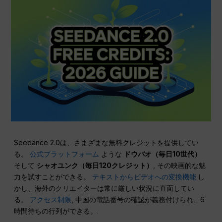
Seedance 2.0は、さまざまな無料クレジットを提供してい
る。
公式プラットフォーム
ような
ドウバオ（毎日10世代）
そして
シャオユンク（毎日120クレジット）
, その映画的な魅
力を試すことができる。
テキストからビデオへの変換機能
.し
かし、海外のクリエイターは常に厳しい状況に直面してい
る。
アクセス制限
, 中国の電話番号の確認が義務付けられ、6
時間待ちの行列ができる。.