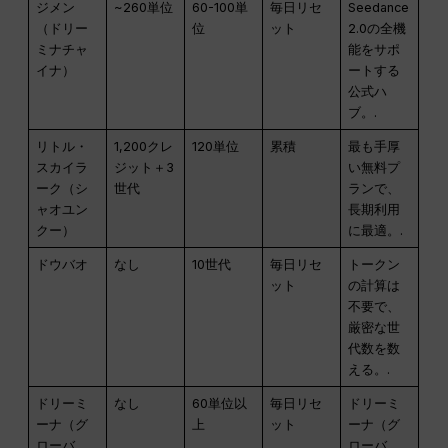
ジメン
~260単位
60-100単
毎日リセ
Seedance
（ドリー
位
ット
2.0の全機
ミナチャ
能をサポ
イナ）
ートする
公式ハ
ブ。.
リトル・
1,200クレ
120単位
累積
最も手厚
スカイラ
ジット＋3
い無料プ
ーク（シ
世代
ランで、
ャオユン
長期利用
クー）
に最適。.
ドウバオ
なし
10世代
毎日リセ
トークン
ット
の計算は
不要で、
厳密な世
代数を数
える。.
ドリーミ
なし
60単位以
毎日リセ
ドリーミ
ーナ（グ
上
ット
ーナ（グ
ローバ
ローバ