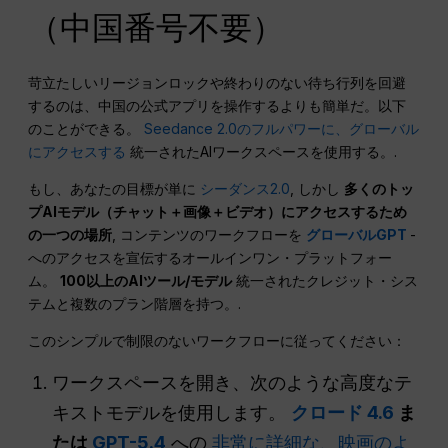
（中国番号不要）
苛立たしいリージョンロックや終わりのない待ち行列を回避
するのは、中国の公式アプリを操作するよりも簡単だ。以下
のことができる。
Seedance 2.0のフルパワーに、グローバル
にアクセスする
統一されたAIワークスペースを使用する。.
もし、あなたの目標が単に
シーダンス2.0
, しかし
多くのトッ
プAIモデル（チャット＋画像＋ビデオ）にアクセスするため
の一つの場所
, コンテンツのワークフローを
グローバルGPT
-
へのアクセスを宣伝するオールインワン・プラットフォー
ム。
100以上のAIツール/モデル
統一されたクレジット・シス
テムと複数のプラン階層を持つ。.
このシンプルで制限のないワークフローに従ってください：
ワークスペースを開き、次のような高度なテ
キストモデルを使用します。
クロード 4.6
ま
たは
GPT-5.4
への
非常に詳細な、映画のよ