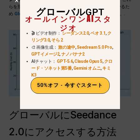
らを別々に購入すると、毎月$60-70以上のコストがかかるた
グローバルGPT
め
GlobalGPT $10.8 プロプラン
究極のノー・ブレーン。.
オールインワンAIスタ
ジオ
🎬 ビデオ制作：
シーダンス2.0
,
ベオ 3.1
,
ク
リング3.0
,
そら 2
🎨 画像生成：
旅の途中
,
Seedream 5.0 Pro
,
GPTイメージ2
,
ナノバナナ2
AIチャット：
GPT-5.6
,
Claude Opus 5
,
クロ
ード・ソネット第5番
,
Gemini オムニ
,
キミ
K3
50%オフ - 今すぐスタート
グローバルにSeedance
2.0にアクセスする方法