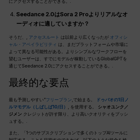
にアクセスすることができる。.
Seedance 2.0はSora 2 Proよりリアルなオ
ーディオに適していますか？
そうだ、,
アクセスルート
は以前より広くなったが
オフィシ
ャル・アベイラビリティ
は、まだプラットフォームや市場に
よって異なる可能性がある。よりシンプルなワークフローを
望むユーザーは、すでにモデルが稼動しているGlobalGPTを
通じてSeedance 2.0にアクセスすることができる。.
最終的な要点
最も予測しやすい“
フリープラン
,で始まる。
ドゥバオの1日ノ
ルマモデル（しばしば10/日）
, を使用する。
シャオユンク／
ジメン
クレジットが許す限り、より高いクオリティをプッシ
ュする。.
また、「1つのサブスクリプションで多くのトップAIツールに
対応する」ことを目指すのであれば、以下のような統合を検