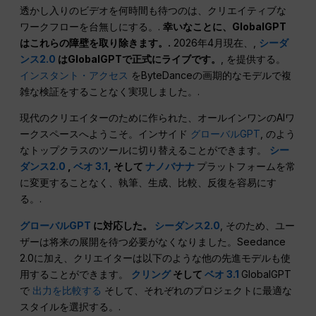
透かし入りのビデオを何時間も待つのは、クリエイティブな
ワークフローを台無しにする。.
幸いなことに、GlobalGPT
はこれらの障壁を取り除きます。.
2026年4月現在、,
シーダ
ンス2.0
はGlobalGPTで正式にライブです。
, を提供する。
インスタント・アクセス
をByteDanceの画期的なモデルで複
雑な検証をすることなく実現しました。.
現代のクリエイターのために作られた、オールインワンのAIワ
ークスペースへようこそ。インサイド
グローバルGPT
, のよう
なトップクラスのツールに切り替えることができます。
シー
ダンス2.0
,
ベオ 3.1
, そして
ナノバナナ
プラットフォームを常
に変更することなく、執筆、生成、比較、反復を容易にす
る。.
グローバルGPT
に対応した。
シーダンス2.0
, そのため、ユー
ザーは将来の展開を待つ必要がなくなりました。Seedance
2.0に加え、クリエイターは以下のような他の先進モデルも使
用することができます。
クリング
そして
ベオ 3.1
GlobalGPT
で
出力を比較する
そして、それぞれのプロジェクトに最適な
スタイルを選択する。.