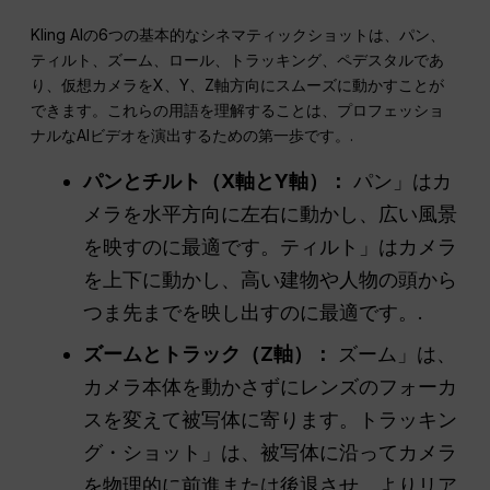
Kling AIの6つの基本的なシネマティックショットは、パン、
ティルト、ズーム、ロール、トラッキング、ペデスタルであ
り、仮想カメラをX、Y、Z軸方向にスムーズに動かすことが
できます。これらの用語を理解することは、プロフェッショ
ナルなAIビデオを演出するための第一歩です。.
パンとチルト（X軸とY軸）：
パン」はカ
メラを水平方向に左右に動かし、広い風景
を映すのに最適です。ティルト」はカメラ
を上下に動かし、高い建物や人物の頭から
つま先までを映し出すのに最適です。.
ズームとトラック（Z軸）：
ズーム」は、
カメラ本体を動かさずにレンズのフォーカ
スを変えて被写体に寄ります。トラッキン
グ・ショット」は、被写体に沿ってカメラ
を物理的に前進または後退させ、よりリア