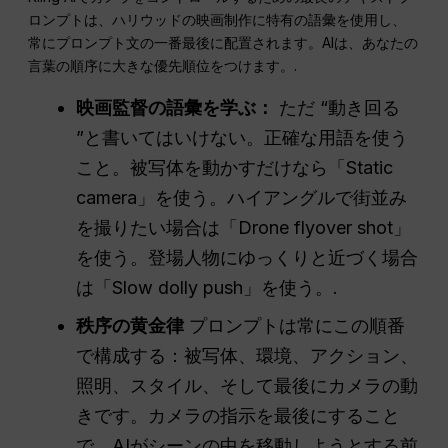
ロンプトは、ハリウッドの映画制作に特有の語彙を使用し、
常にプロンプト文の一番最後に配置されます。AIは、あなたの
言葉の順序に大きな優先順位をつけます。.
映画監督の語彙を学ぶ：
ただ “動き回る
”と書いてはいけない。正確な用語を使う
こと。被写体を動かすだけなら「Static
camera」を使う。ハイアングルで街並み
を撮りたい場合は「Drone flyover shot」
を使う。登場人物にゆっくりと近づく場合
は「Slow dolly push」を使う。.
秩序の黄金律
プロンプトは常にこの順番
で構成する：被写体、環境、アクション、
照明、スタイル、そして最後にカメラの動
きです。カメラの指示を最後にすること
で、AIがシーンの中を移動しようとする前