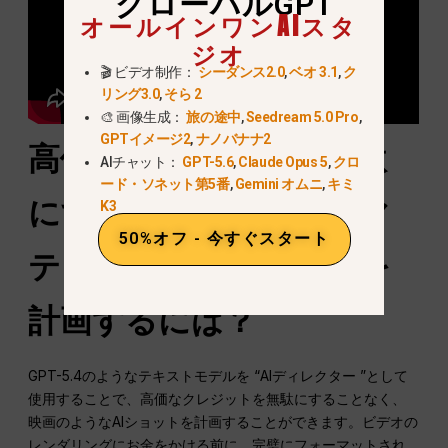
グローバルGPT
オールインワンAIスタ
ジオ
🎬 ビデオ制作：
シーダンス2.0
,
ベオ 3.1
,
ク
リング3.0
,
そら 2
🎨 画像生成：
旅の途中
,
Seedream 5.0 Pro
,
GPTイメージ2
,
ナノバナナ2
高価なクレジットを無駄
AIチャット：
GPT-5.6
,
Claude Opus 5
,
クロ
ード・ソネット第5番
,
Gemini オムニ
,
キミ
にすることなく、シネマ
K3
50%オフ - 今すぐスタート
ティックなAIショットを
計画するには？
GPT-5.4のようなテキストモデルを “AIディレクター ”として
使用することで、高価なクレジットを無駄にすることなく、
映画のようなAIショットを計画することができます。ビデオの
レンダリングにお金をかける前に、完璧にフォーマットされ