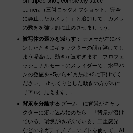
off tripod shot, completely static
camera（三脚ロックオフショット、完全
に静止したカメラ）」と追加して、カメラ
の動きを強制的に止めさせましょう。.
被写体の歪みを減らす：
カメラが左にパ
ンしたときにキャラクターの顔が溶けてし
まう場合は、動きが速すぎます。プロフェ
ッショナルモードのスライダーで、水平パ
ンの数値を+5から+1または+2に下げてく
ださい。 ゆっくりとした動きの方が常に
リアルに見えます。.
背景を分離する
ズーム中に背景がキャラ
クターに溶け込み始めたら、「背景が溶け
ている、環境がゆがんでいる、二重露光」
などのネガティブプロンプトを使って、AI