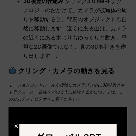
3D視差の仕組み
クリング3.0 NeRFテク
ノロジーのおかげで、カメラが被写体の周
りを移動すると、背景のオブジェクトも自
然に移動します。遠くにある山は、カメラ
の近くにある木よりもゆっくりと動き、平
坦な2D画像ではなく、真の3D奥行きを作
り出します。.
クリング・カメラの動きを見る
モーションコントロールが複雑なカメラパン中に3D背景とキ
ャラクターの一貫性をどのように処理するかについては、こ
の公式テストビデオをご覧ください：