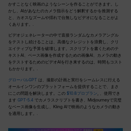
かすことなく映画のようなシーンを作ることができます。し
かし、AIがあなたのカメラ指示をどう解釈するかを推測する
と、カオスなズームや揺れで台無しなビデオになることがよ
くあります。.
ビデオジェネレーターの中で直接ランダムなカメラアングル
をテストし続けることは、高価なクレジットを浪費し、クリ
エイティブな予算を破壊します。スクリプトを書くためのテ
キストAI、ベース画像を作成するための画像AI、カメラの動き
をテストするためのビデオAIを行き来するのは、時間もコスト
もかかります。.
グローバルGPT
は、撮影の計画と実行をシームレスに行える
オールインワンのプラットフォームを提供することで、まさ
にこの問題を解決します。この
$10.8プロプラン
, 、使用でき
ます
GPT-5.4
でカメラスクリプトを書き、Midjourneyで完璧
なベース画像を生成し、Kling AIで映画のようなカメラの動き
を適用します。.