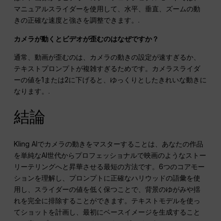
マニュアルスライダーを使用して、水平、垂直、ズームの動
きの正確な速度と強さを調整できます。.
カメラが動くとビデオが歪むのはなぜですか？
通常、動画が歪むのは、カメラの動きの設定が速すぎるか、
テキストプロンプトが複雑すぎるためです。カメラスライダ
ーの値を1または2に下げると、ゆっくりとしたきれいな動きに
なります。.
結論
Kling AIでカメラの動きをマスターすることは、あなたの作品
を単純なAI世代からプロフェッショナルで映画のようなストー
リーテリングへと昇華させる最短の方法です。6つのコアモー
ションを理解し、プロンプトに正確なハリウッドの語彙を使
用し、スライダーの値を低く保つことで、背景のゆがみや揺
れを完全に排除することができます。テキストモデルを使っ
てショットを計画し、最初にベースイメージを生成すること