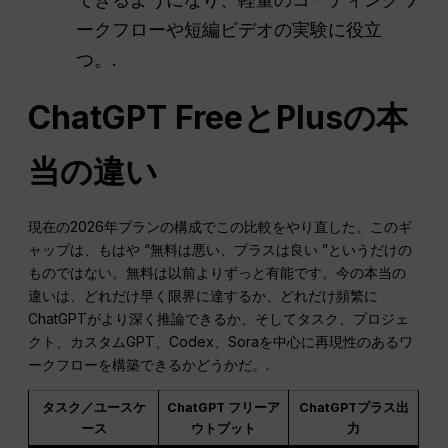
ークフローや短編ビデオの実験に役立
つ。.
ChatGPT FreeとPlusの本
当の違い
現在の2026年プランの構成でこの比較をやり直した。このギ
ャップは、もはや “無料は悪い、プラスは良い ”というだけの
ものではない。無料は以前よりずっと有能です。今の本当の
違いは、どれだけ早く限界に達するか、どれだけ頻繁に
ChatGPTがより深く推論できるか、そしてタスク、プロジェ
クト、カスタムGPT、Codex、Soraを中心に再現性のあるワ
ークフローを構築できるかどうかだ。.
タスク／ユースケ
ChatGPT フリーア
ChatGPTプラス出
ース
ウトプット
力