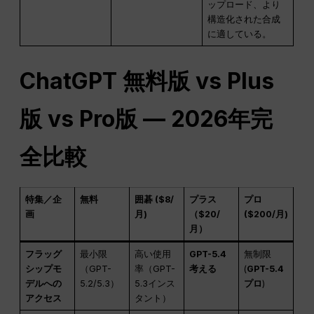
ップロード、より
構造化された合成
に適している。
ChatGPT 無料版 vs Plus
版 vs Pro版 — 2026年完
全比較
特集／企
無料
囲碁 ($8/
プラス
プロ
画
月)
（$20/
($200/月)
月）
フラッグ
最小限
高い使用
GPT-5.4
無制限
シップモ
（GPT-
率（GPT-
考える
(
GPT-5.4
デルへの
5.2/5.3）
5.3インス
プロ
)
アクセス
タント）