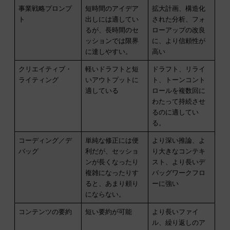
事業戦略プロンプ
短時間のアイデア
拡大計画、構造化
ト
出しには適してい
された分析、フォ
るが、長時間のセ
ローアップの改良
ッションでは限界
に、より信頼性が
に達しやすい。
高い
クリエイティブ・
軽いドラフトと短
ドラフト、リライ
ライティング
いアウトプットに
ト、トーンコント
適している
ロールを複数回に
わたって持続させ
るのに適してい
る。
コーディング／デ
単純な修正には便
より深い推論、よ
バッグ
利だが、セッショ
り大きなコンテキ
ンが長くなったり
スト、より長いデ
複雑になったりす
バッグワークフロ
ると、あまり頼り
ーに強い
にならない。
コンテンツの要約
短い要約が可能
より長いファイ
ル、繰り返しのア