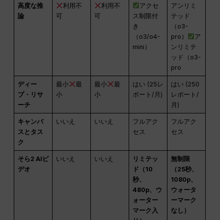
高度な推
利用不
利用不
アクセ
アンリミ
論
可
可
ス制限付
テッド
き
（o3-
（o3/o4-
pro）
ア
mini）
ンリミテ
ッド（o3-
pro
ディー
最小
最
最小
最
はい (25レ
はい (250
プ・リサ
小
小
ポート/月)
レポート/
ーチ
月)
キャンバ
いいえ
いいえ
フルアク
フルアク
スとタス
セス
セス
ク
そら2 AIビ
いいえ
いいえ
リミテッ
無制限
デオ
ド（10
（25秒、
秒、
1080p、
480p、ウ
ウォータ
ォーター
ーマーク
マーク入
なし）