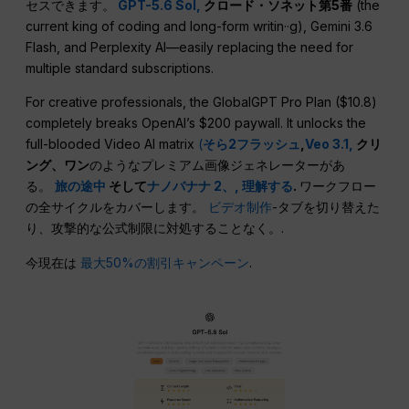
セスできます。
GPT-5.6 Sol,
クロード・ソネット第5番
(the
current king of coding and long-form writin··g), Gemini 3.6
Flash, and Perplexity AI—easily replacing the need for
multiple standard subscriptions.
For creative professionals, the GlobalGPT Pro Plan ($10.8)
completely breaks OpenAI’s $200 paywall. It unlocks the
full-blooded Video AI matrix
(
そら2フラッシュ
,
Veo 3.1,
クリ
ング、ワン
のようなプレミアム画像ジェネレーターがあ
る。
旅の途中
そして
ナノバナナ 2、,
理解する
.
ワークフロー
の全サイクルをカバーします。
ビデオ制作
-タブを切り替えた
り、攻撃的な公式制限に対処することなく。.
今現在は
最大50%の割引キャンペーン
.