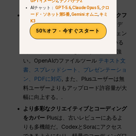
GPTイメージ2
,
ナノバナナ2
す。.
AIチャット：
GPT-5.6
,
Claude Opus 5
,
クロ
ード・ソネット第5番
,
Gemini オムニ
,
キミ
より強力なリサーチとファイル・ワークフ
K3
ロー
Plusは、ファイルアップロード、デ
50%オフ - 今すぐスタート
ータ分析、ディープリサーチ、エージェン
トモードが1つのプランにまとまっている
ため、ドキュメントを多用する仕事に強
い。OpenAIのファイルツール
テキスト文
書、スプレッドシート、プレゼンテーショ
ン、PDFに対応
, また、Plusユーザーは無
料ユーザーよりもアップロード許容量が大
幅に向上する。.
より多彩なクリエイティブとコーディング
をカバー
Plusは、古いレビューにあるよ
りも多機能だ。CodexとSoraにアクセス
できるようになり、軽量のコーディングワ