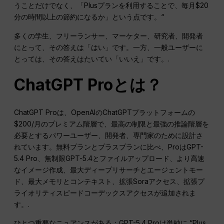
うことだけでなく、「Plusプランを利用することで、毎月$20
分の時間以上の節約になるか」という点です。“
多くの学生、フリーランサー、マーケター、研究者、開発者
にとって、その答えは「はい」です。一方、一般ユーザーに
とっては、その答えはたいてい「いいえ」です。.
ChatGPT Proとは？
ChatGPT Proは、OpenAIのChatGPTプラットフォームの
$200/月のプレミアム階層で、最高の制限と最強の推論階層を
必要とするパワーユーザー、開発者、専門家のために設計さ
れています。無料プランとプラスプランに比べ、ProはGPT-
5.4 Pro、無制限GPT-5.4とファイルアップロード、より高速
なイメージ作成、最大ディープリサーチとエージェントモー
ド、最大メモリとコンテキスト、拡張Soraアクセス、拡張プ
ライオリティスピードコーデックスアクセスが追加されま
す。.
ひとつ重要なニュアンスがある：GPT-5.4 Proは単純に “Plus