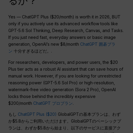
るか？
Yes — ChatGPT Plus ($20/month) is worth it in 2026, BUT
only if you actively use its advanced workflow tools like
GPT-5.6 Sol Thinking, Deep Research, Canvas, and Tasks.
If you just need fast, everyday answers or basic image
generation, OpenAI’s new $8/month
ChatGPT 囲碁プラ
ン
十分すぎるほどだ。.
For researchers, developers, and power users, the $20
Plus tier acts as a robust AI assistant that can save hours of
manual work. However, if you are looking for unrestricted
reasoning power (GPT-5.6 Sol Pro) or high-resolution,
watermark-free video generation (Sora 2 Pro), OpenAI
locks those behind the incredibly expensive
$200/month
ChatGPT プロプラン
.
もし
ChatGPT Plus ($20)
GlobalGPTの基本プランは、わず
か$5.8からご利用いただけます。GlobalGPTのベーシックプ
ランは、わずか$5.8から始まり、以下のサービスに直接アク