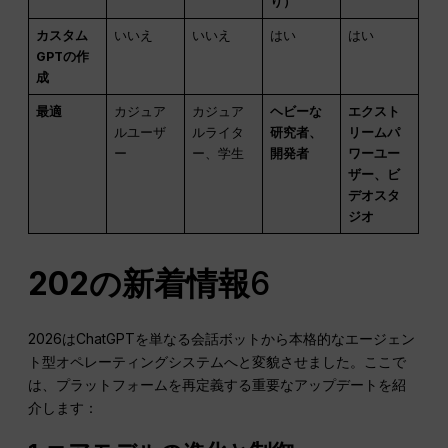
り）
カスタム
いいえ
いいえ
はい
はい
GPTの作
成
最適
カジュア
カジュア
ヘビーな
エクスト
ルユーザ
ルライタ
研究者、
リームパ
ー
ー、学生
開発者
ワーユー
ザー、ビ
デオスタ
ジオ
202の新着情報
6
2026はChatGPTを単なる会話ボットから本格的なエージェン
ト型オペレーティングシステムへと変貌させました。ここで
は、プラットフォームを再定義する重要なアップデートを紹
介します：