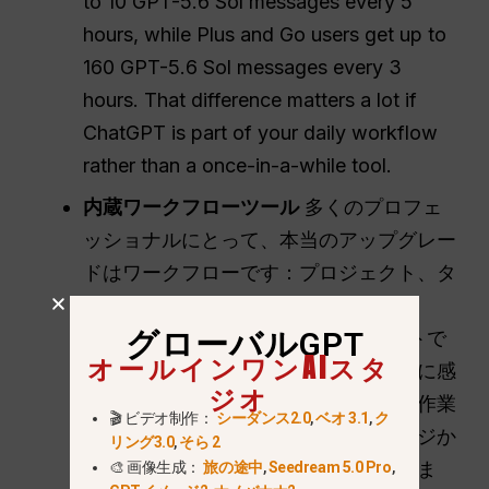
to 10 GPT-5.6 Sol messages every 5
hours, while Plus and Go users get up to
160 GPT-5.6 Sol messages every 3
hours. That difference matters a lot if
ChatGPT is part of your daily workflow
rather than a once-in-a-while tool.
内蔵ワークフローツール
多くのプロフェ
ッショナルにとって、本当のアップグレー
ドはワークフローです：プロジェクト、タ
スク、メモリ、カスタム GPT により、
グローバルGPT
ChatGPT は一回限りのチャットボットで
オールインワンAIスタ
はなく、再利用可能な作業環境のように感
ジオ
じられます。特にタスクは、定期的な作業
🎬 ビデオ制作：
シーダンス2.0
,
ベオ 3.1
,
ク
をスケジュールし、専用のタスクページか
リング3.0
,
そら 2
ら管理できるため、過小評価されていま
🎨 画像生成：
旅の途中
,
Seedream 5.0 Pro
,