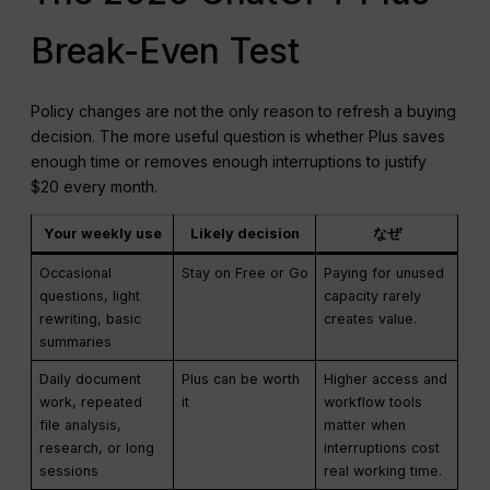
Break-Even Test
Policy changes are not the only reason to refresh a buying
decision. The more useful question is whether Plus saves
enough time or removes enough interruptions to justify
$20 every month.
Your weekly use
Likely decision
なぜ
Occasional
Stay on Free or Go
Paying for unused
questions, light
capacity rarely
rewriting, basic
creates value.
summaries
Daily document
Plus can be worth
Higher access and
work, repeated
it
workflow tools
file analysis,
matter when
research, or long
interruptions cost
sessions
real working time.