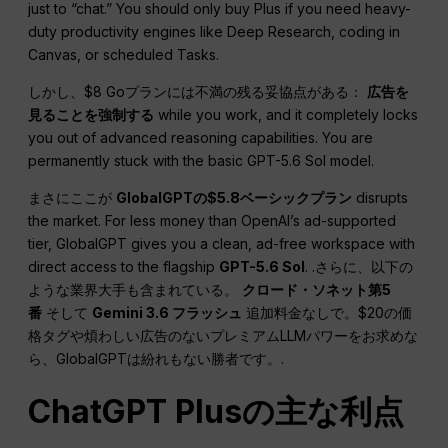
just to “chat.” You should only buy Plus if you need heavy-
duty productivity engines like Deep Research, coding in
Canvas, or scheduled Tasks.
しかし、$8 Goプランには不満の残る妥協点がある：
広告を
見ることを強制する
while you work, and it completely locks
you out of advanced reasoning capabilities. You are
permanently stuck with the basic GPT-5.6 Sol model.
まさにここが
GlobalGPTの$5.8ベーシックプラン
disrupts
the market. For less money than OpenAI’s ad-supported
tier, GlobalGPT gives you a clean, ad-free workspace with
direct access to the flagship
GPT-5.6 Sol
. .さらに、以下の
ような業界大手も含まれている。
クロード・ソネット第5
番
そして
Gemini 3.6 フラッシュ
追加料金なしで。$20の価
格タグや煩わしい広告のないプレミアムLLMパワーをお求めな
ら、GlobalGPTは紛れもない勝者です。.
ChatGPT Plusの主な利点