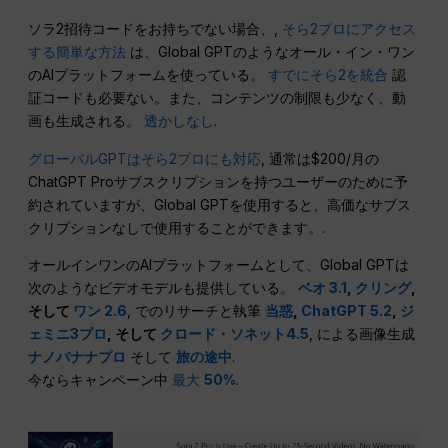
ソラ2招待コードをお持ちでない場合、,
そら2プロにアクセス
する簡単な方法
は、Global GPTのようなオール・イン・ワン
のAIプラットフォームを使っている。
すでにそら2を統合
認
証コードも必要ない。また、コンテンツの制限も少なく、動
画も生成される。
透かしなし
.
グローバルGPTはそら2プロにも対応
, 通常は$200/月の
ChatGPT Proサブスクリプションを持つユーザーのために予
約されていますが、Global GPTを使用すると、高価なサブス
クリプションなしで使用することができます。.
オールインワンのAIプラットフォームとして、Global GPTは
次のようなビデオモデルも提供している。
ベオ 3.1
,
クリング
,
そして
ワン 2.6
, でのリサーチと執筆
当惑
,
ChatGPT 5.2
,
ジ
ェミニ3プロ
, そして
クロード・ソネット4.5
, による画像生成
ナノバナナプロ
そして
旅の途中
.
今ならキャンペーン中
最大
50%
.