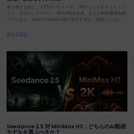
乗り換える前に、2.4Tのパラメータ、1Mのコンテキストウィン
ドウ、公式ベンチマーク、APIの料金体系、および利用量無制限
プランなど、Qwen 3.8 Maxの真の実力をぜひご確認ください。.
続きを読む
Seedance 2.5 対 MiniMax H3：どちらのAI動画
モデルを選ぶべきか？