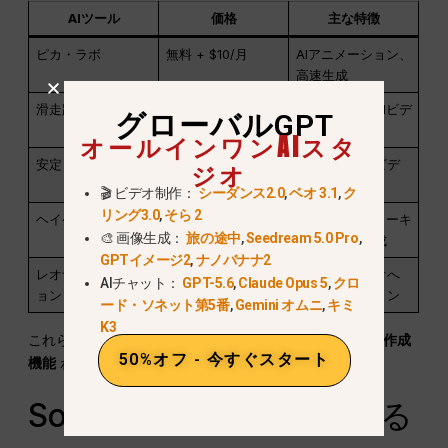
AIツール
価格
主な特徴
ピカ・ラボ
無料 + $10/月
AIアニメーション、
高速生成
滑走路 Gen-3
$12-$35/月
映画のようなAIビデ
グローバルGPT
オ制作
オールインワンAIスタ
ジオ
安定した映像拡散
フリー/オープンソ
テキストからビデ
ース
オへ
🎬 ビデオ制作：
シーダンス2.0
,
ベオ 3.1
,
ク
リング3.0
,
そら 2
ヘイゲン
$29/月
AIアバターとトーキ
🎨 画像生成：
旅の途中
,
Seedream 5.0 Pro
,
ングビデオ作成
GPTイメージ2
,
ナノバナナ2
レオナルドAIモーシ
$15/月
画像からビデオへ
AIチャット：
GPT-5.6
,
Claude Opus 5
,
クロ
ョン
のアニメーション
ード・ソネット第5番
,
Gemini オムニ
,
キミ
K3
これらのツールは似たようなものを提供する。
AIビデオ作成
50%オフ - 今すぐスタート
機能
わずかなコストで。.
Sora 2 Proの使用に関する