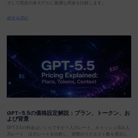
Seedance 2.5 対 MiniMax H3：どちらのAI動画
モデルを選ぶべきか？
Seedance 2.5とMiniMax H3について、動画の長さ、2K出力、音
声、参照情報、編集、オープンウェイト、ローカルでの使用、
そして現在の各モデルに最適な用途を比較します。.
続きを読む