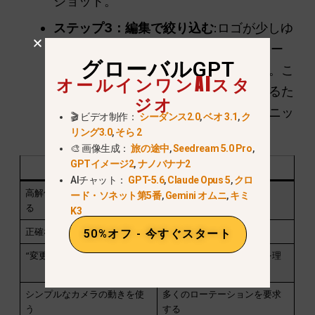
ショット。”
ステップ3：編集で絞り込む
:ロゴが少しゆ
がんで見える場合は、“ビデオ編集 ”モー
グローバルGPT
ドでその部分をペイントしてください。こ
オールインワンAIスタ
れは、バイラルビデオを完璧に仕上げるた
ジオ
めに複製するためによく使われるテクニッ
🎬 ビデオ制作：
シーダンス2.0
,
ベオ 3.1
,
ク
クです。.
リング3.0
,
そら 2
🎨 画像生成：
旅の途中
,
Seedream 5.0 Pro
,
GPTイメージ2
,
ナノバナナ2
する
やめてくれ
AIチャット：
GPT-5.6
,
Claude Opus 5
,
クロ
高解像度の透過PNGを使用す
低解像度のJPEGを使う
ード・ソネット第5番
,
Gemini オムニ
,
キミ
る
K3
正確な配置を指定する
“ロゴを追加 ”とだけ言う”
50%オフ - 今すぐスタート
“変更せず ”を繰り返す”
モデルがブランドルールを理
解していると仮定する
シンプルなカメラの動きを使
多くのローテーションを要求
う
する