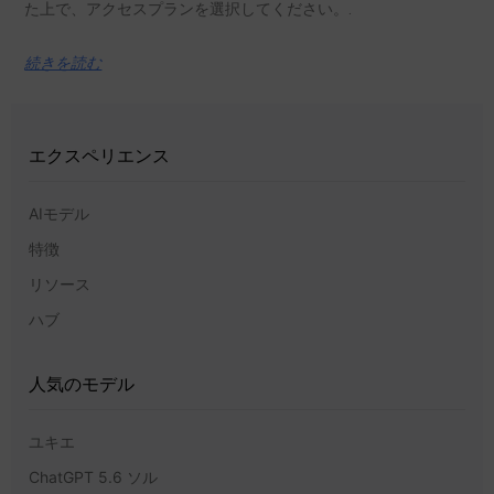
GPT-5.5の価格設定解説：プラン、トークン、お
よび背景
GPT-5.5の料金はいくらですか？入力レート、キャッシュ済み入
力レート、出力レートを比較し、実際のリクエスト数を算出し
た上で、アクセスプランを選択してください。.
続きを読む
エクスペリエンス
AIモデル
特徴