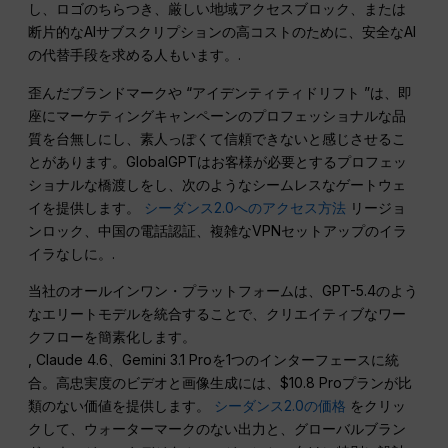
し、ロゴのちらつき、厳しい地域アクセスブロック、または
断片的なAIサブスクリプションの高コストのために、安全なAI
の代替手段を求める人もいます。.
歪んだブランドマークや “アイデンティティドリフト ”は、即
座にマーケティングキャンペーンのプロフェッショナルな品
質を台無しにし、素人っぽくて信頼できないと感じさせるこ
とがあります。GlobalGPTはお客様が必要とするプロフェッ
ショナルな橋渡しをし、次のようなシームレスなゲートウェ
イを提供します。
シーダンス2.0へのアクセス方法
リージョ
ンロック、中国の電話認証、複雑なVPNセットアップのイラ
イラなしに。.
当社のオールインワン・プラットフォームは、GPT-5.4のよう
なエリートモデルを統合することで、クリエイティブなワー
クフローを簡素化します。
, Claude 4.6、Gemini 3.1 Proを1つのインターフェースに統
合。高忠実度のビデオと画像生成には、$10.8 Proプランが比
類のない価値を提供します。
シーダンス2.0の価格
をクリッ
クして、ウォーターマークのない出力と、グローバルブラン