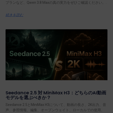
Qwen 3.8 Max レビュー：仕様、ベンチマーク、
価格、および入手方法
乗り換える前に、2.4Tのパラメータ、1Mのコンテキストウィン
ドウ、公式ベンチマーク、APIの料金体系、および利用量無制限
プランなど、Qwen 3.8 Maxの真の実力をぜひご確認ください。.
続きを読む