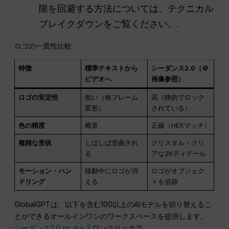
限を回避する方法については、テクニカル
ブレイクダウンをご覧ください。.
ロゴの一貫性比較
特徴
標準テキストから
シーダンス2.0（＠
ビデオへ
画像参照）
ロゴの安定性
低い（毎フレーム
高（静的でロック
変形）
されている）
色の精度
概算
正確（HEXマッチ）
複雑な形状
しばしば歪曲され
クリスタル・クリ
る
アな2Kディテール
モーション・ハン
移動中にロゴが消
ロゴがオブジェク
ドリング
える
トを追跡
GlobalGPTは、以下を含む100以上のAIモデルを切り替えるこ
とができるオールインワンのワークスペースを提供します。
シーダンス2.0 vs そら2
ワンクリックで。.