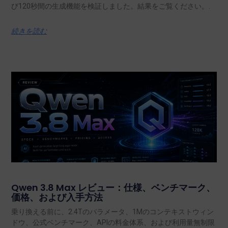
Seed Audio 1.0 レビュー：音声、効果音、音楽
を1台に凝縮
「Seed Audio 1.0」のレビューでは、23のサンプルを用いて、
音声、セリフのタイミング、効果音、音楽、多言語音声、およ
び120秒間の生成機能を検証しました。結果をご覧ください。.
続きを読む