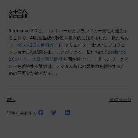
きます。.
GlobalGPTを使用する際、私のブランドデータは安全です
か？
もちろんです。独自のプロンプトを確実に保護するために、
エンタープライズグレードの暗号化を使用しています。ま
た、一般的な
音声対音声のプライバシー・リスク
より広範な
AI業界において。.
結論
Seedance 2.0は、コントロールとブランドの一貫性を優先す
ることで、AI動画生成の状況を根本的に変えました。私たちの
シーダンス2.0の使用ガイド
, クリエイターはついにプロフェ
ッショナルな結果を出すことができる。私たちは
Seedance
2.0のリリース日と最新情報
年間を通じて、一貫したワークフ
ローを維持する能力は、デジタル時代の競争力を維持するた
めの不可欠な鍵となる。.